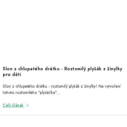
Slon z chlupatého drátku - Roztomilý plyšák z žinylky
pro děti
Slon z chlupatého drátku - roztomilý plyšák z žinylky! Na vytvoření
tohoto roztomilého "plyšáčka"...
Celý článek