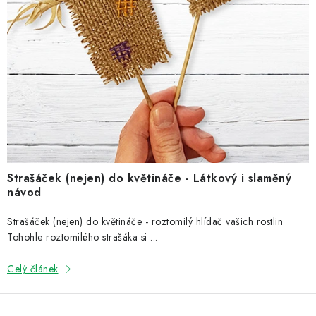
NOVINKY
n
k
TIPY NA TVOŘENÍ
ů
Dopravné
Kontaktujte nás
O nás - kdo jsme?
Hodnocení obchodu
Obchodní podmínky
Podmínky ochrany osobních údajů
Jak získat lepší ceny?
Moje objednávka
Strašáček (nejen) do květináče - Látkový i slaměný
návod
Strašáček (nejen) do květináče - roztomilý hlídač vašich rostlin
Tohohle roztomilého strašáka si ...
Celý článek