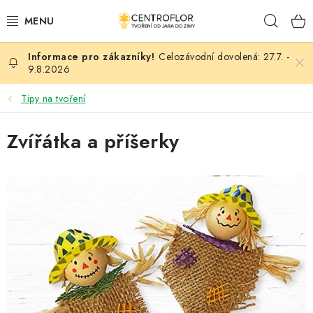
Přejít
Hleda
na
obsah
Celozávodní dovolená: 27.7. -
SEZÓNNÍ TVOŘENÍ
9.8.2026
DŘEVĚNÉ VÝROBKY
Tipy na tvoření
MEDAILE
Zvířátka a příšerky
PLACKY A MAGNETKY
V
ý
VŠE PRO TVOŘENÍ
p
i
KVĚTINY A LISTY
s
č
SVATBA
l
á