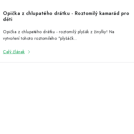
Opička z chlupatého drátku - Roztomilý kamarád pro
děti
Opička z chlupatého drátku - roztomilý plyšák z žinylky! Na
vytvoření tohoto roztomilého "plyšáčk...
Celý článek