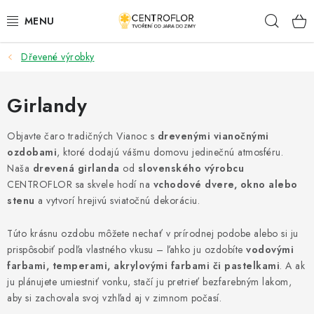
Prejsť
Hľad
na
obsah
Dřevené výrobky
SEZÓNNÁ TVORBA
DŘEVENÉ VÝROBKY
Girlandy
MEDAILY
Objavte čaro tradičných Vianoc s
drevenými vianočnými
ozdobami
, ktoré dodajú vášmu domovu jedinečnú atmosféru.
Naša
drevená girlanda
od
slovenského výrobcu
PLACKY A MAGNETKY S POTISKEM
CENTROFLOR sa skvele hodí na
vchodové dvere, okno alebo
stenu
a vytvorí hrejivú sviatočnú dekoráciu.
VŠETKO PRE TVORENIE
Túto krásnu ozdobu môžete nechať v prírodnej podobe alebo si ju
KVETY A LISTY
prispôsobiť podľa vlastného vkusu – ľahko ju ozdobíte
vodovými
farbami, temperami, akrylovými farbami či pastelkami
. A ak
SVADBA
ju plánujete umiestniť vonku, stačí ju pretrieť bezfarebným lakom,
aby si zachovala svoj vzhľad aj v zimnom počasí.