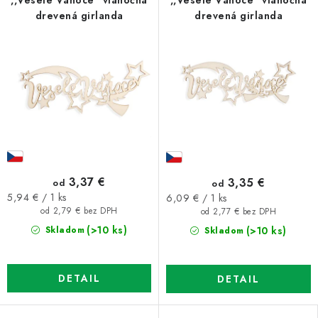
,,Veselé Vánoce" vianočná
,,Veselé Vánoce" vianočná
drevená girlanda
drevená girlanda
3,37 €
3,35 €
od
od
Jednotková
Jednotková
5,94 € / 1 ks
6,09 € / 1 ks
cena:
cena:
od 2,79 € bez DPH
od 2,77 € bez DPH
(>10 ks)
(>10 ks)
Skladom
Skladom
DETAIL
DETAIL