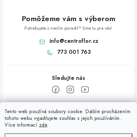
p
i
s
Pomôžeme vám s výberom
u
Potrebujete s niečím poradiť? Sme tu pre vás!
info
@
centroflor.cz
773 001 763
Z
Tento web používá soubory cookie. Dalším procházením
á
tohoto webu vyjadřujete souhlas s jejich používáním..
Informace pro vás
p
Více informací
zde
.
ä
Dopravné
Tipy na tvorenie