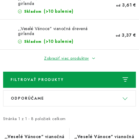
girlanda
3,61 €
od
(>10 balenie)
Skladom
,,Veselé Vánoce" vianočná drevená
girlanda
3,37 €
od
(>10 balenie)
Skladom
Zobraziť viac produktov
FILTROVAŤ PRODUKTY
V
R
ODPORÚČAME
ý
a
p
d
i
e
Stránka
1
z
1
-
8
položiek celkom
s
n
p
i
,,Veselé Vánoce" vianočná
,,Veselé Vánoce" vianočná