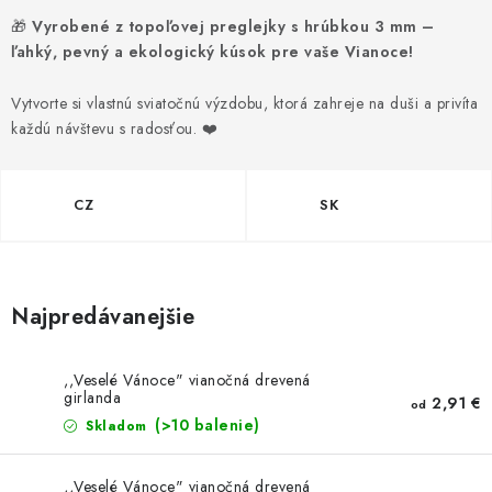
NOVINKY
🎁
Vyrobené z topoľovej preglejky s hrúbkou 3 mm –
ľahký, pevný a ekologický kúsok pre vaše Vianoce!
TIPY NA TVORENIE
Vytvorte si vlastnú sviatočnú výzdobu, ktorá zahreje na duši a privíta
Dopravné
Kontaktujte nás
O nás - kto sme?
každú návštevu s radosťou. ❤️
Hodnotenie obchodu
Obchodné podmienky
Podmienky ochrany osobných údajov
CZ
SK
Ako získať lepšie ceny?
Moja objednávka
Najpredávanejšie
,,Veselé Vánoce" vianočná drevená
girlanda
2,91 €
od
(>10 balenie)
Skladom
,,Veselé Vánoce" vianočná drevená