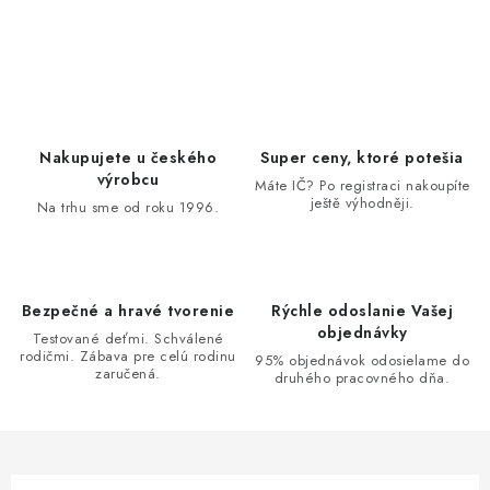
O
v
l
á
d
Nakupujete u českého
Super ceny, ktoré potešia
a
výrobcu
Máte IČ? Po registraci nakoupíte
ještě výhodněji.
c
Na trhu sme od roku 1996.
i
e
p
Bezpečné a hravé tvorenie
Rýchle odoslanie Vašej
r
objednávky
Testované deťmi. Schválené
v
rodičmi. Zábava pre celú rodinu
95% objednávok odosielame do
zaručená.
k
druhého pracovného dňa.
y
v
ý