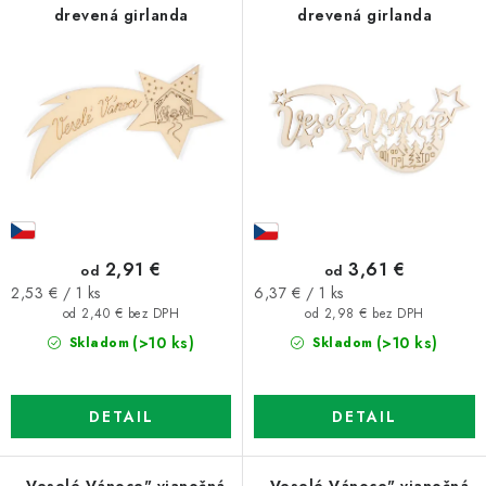
drevená girlanda
drevená girlanda
r
e
o
p
d
r
u
o
k
d
t
u
o
k
v
t
o
2,91 €
3,61 €
od
od
v
Jednotková
Jednotková
2,53 € / 1 ks
6,37 € / 1 ks
cena:
cena:
od 2,40 € bez DPH
od 2,98 € bez DPH
(>10 ks)
(>10 ks)
Skladom
Skladom
DETAIL
DETAIL