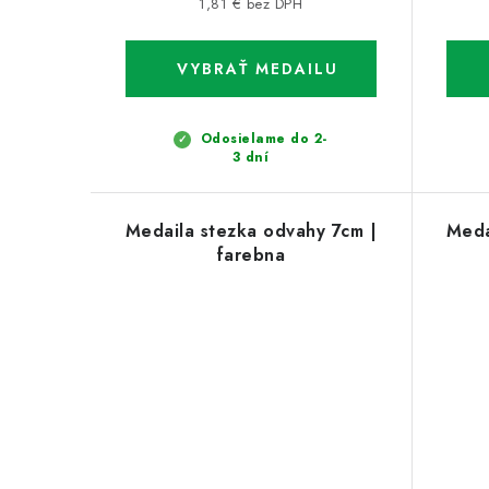
1,81 € bez DPH
Odosielame do 2-
3 dní
Medaila stezka odvahy 7cm |
Meda
farebna