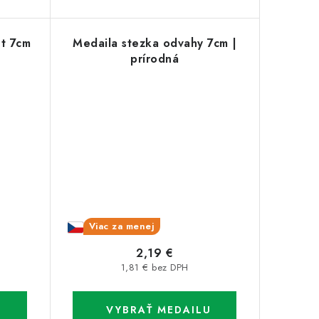
et 7cm
Medaila stezka odvahy 7cm |
prírodná
Viac za menej
2,19 €
1,81 € bez DPH