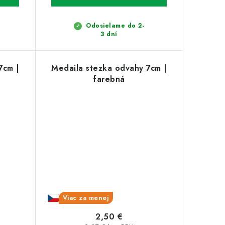
Odosielame do 2-
3 dní
7cm |
Medaila stezka odvahy 7cm |
farebná
Viac za menej
2,50 €