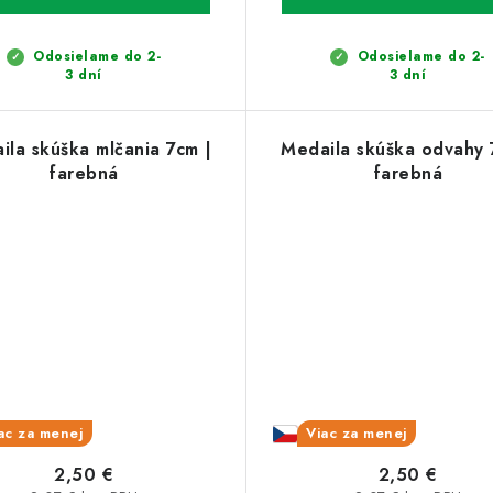
Odosielame do 2-
Odosielame do 2-
3 dní
3 dní
ila skúška mlčania 7cm |
Medaila skúška odvahy 
farebná
farebná
ac za menej
Viac za menej
2,50 €
2,50 €