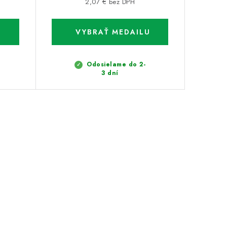
2,07 € bez DPH
Odosielame do 2-
3 dní