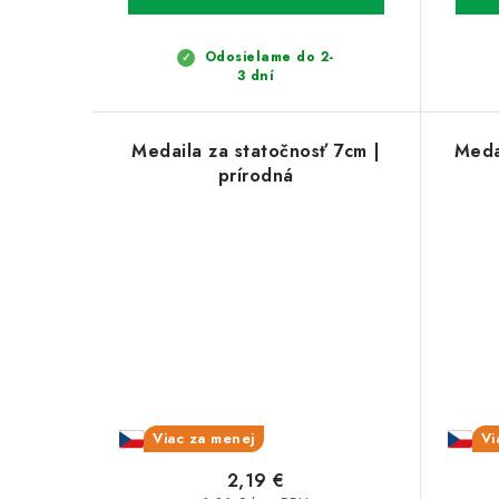
Odosielame do 2-
3 dní
Medaila za statočnosť 7cm |
Meda
prírodná
Viac za menej
Vi
2,19 €