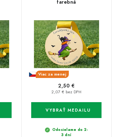
farebná
Viac za menej
2,50 €
2,07 € bez DPH
Odosielame do 2-
3 dní