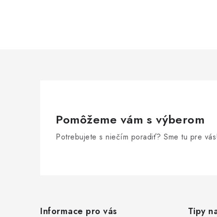
d
a
c
i
e
p
r
v
Pomôžeme vám s výberom
k
Potrebujete s niečím poradiť? Sme tu pre vás
y
v
Z
ý
p
á
Informace pro vás
Tipy n
i