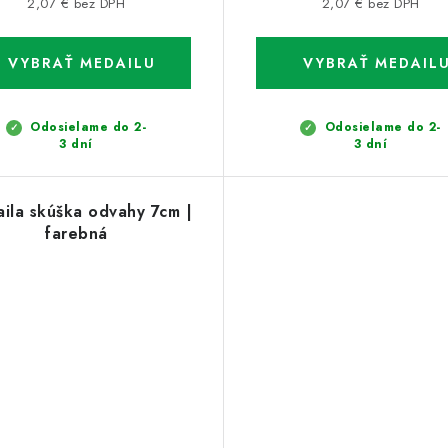
2,07 € bez DPH
2,07 € bez DPH
Odosielame do 2-
Odosielame do 2-
3 dní
3 dní
ila skúška odvahy 7cm |
farebná