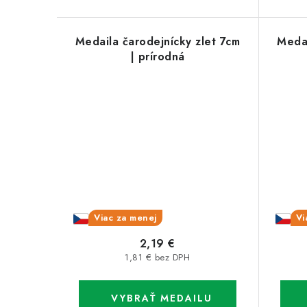
v
v
Medaila čarodejnícky zlet 7cm
Medai
| prírodná
Viac za menej
Vi
2,19 €
1,81 € bez DPH