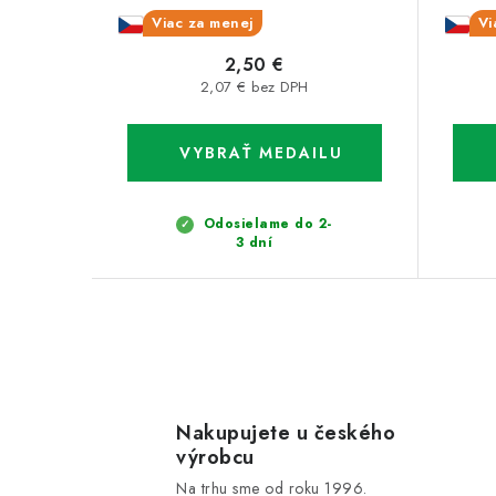
Viac za menej
Vi
2,50 €
2,07 € bez DPH
Odosielame do 2-
3 dní
O
v
l
Nakupujete u českého
výrobcu
á
Na trhu sme od roku 1996.