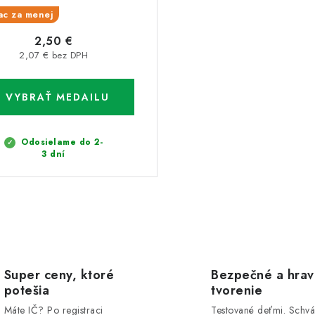
ac za menej
2,50 €
2,07 € bez DPH
Odosielame do 2-
3 dní
Super ceny, ktoré
Bezpečné a hra
potešia
tvorenie
Máte IČ? Po registraci
Testované deťmi. Schvá