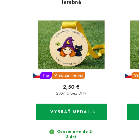
ý
e
farebná
p
n
i
i
s
e
p
p
r
r
o
o
Tip
Viac za menej
Vi
d
d
2,50 €
u
2,07 € bez DPH
u
k
k
t
t
o
o
Odosielame do 2-
3 dní