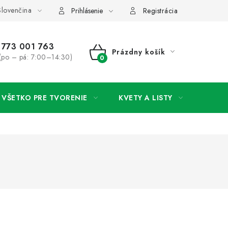
lovenčina
rany osobných údajov
Ako získať lepšie ceny?
Moja objedná
Prihlásenie
Registrácia
773 001 763
Prázdny košík
(po – pá: 7:00–14:30)
NÁKUPNÝ
KOŠÍK
VŠETKO PRE TVORENIE
KVETY A LISTY
SVAD