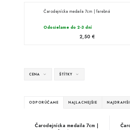
Čarodejnícka medaila 7cm | farebná
Odosielame do 2-3 dní
2,50 €
CENA
ŠTÍTKY
R
ODPORÚČAME
NAJLACNEJŠIE
NAJDRAHŠI
a
V
d
Čarodejnícka medaila 7cm |
Čar