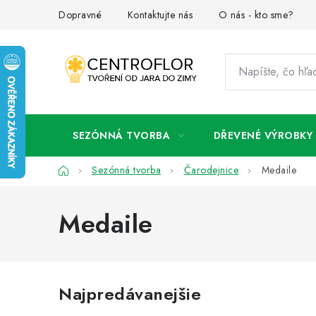
Prejsť
Dopravné
Kontaktujte nás
O nás - kto sme?
na
obsah
SEZÓNNÁ TVORBA
DŘEVENÉ VÝROBKY
Domov
Sezónná tvorba
Čarodejnice
Medaile
Medaile
Najpredávanejšie