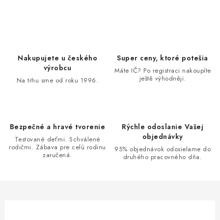
O
v
l
á
d
Nakupujete u českého
Super ceny, ktoré potešia
a
výrobcu
Máte IČ? Po registraci nakoupíte
ještě výhodněji.
c
Na trhu sme od roku 1996.
i
e
p
Bezpečné a hravé tvorenie
Rýchle odoslanie Vašej
r
objednávky
Testované deťmi. Schválené
v
rodičmi. Zábava pre celú rodinu
95% objednávok odosielame do
zaručená.
k
druhého pracovného dňa.
y
v
ý
p