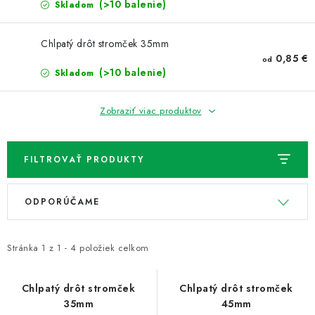
NOVINKY
(>10 balenie)
Skladom
TIPY NA TVORENIE
Chlpatý drôt stromček 35mm
0,85 €
od
(>10 balenie)
Skladom
Dopravné
Kontaktujte nás
O nás - kto sme?
Hodnotenie obchodu
Obchodné podmienky
Zobraziť viac produktov
Podmienky ochrany osobných údajov
Ako získať lepšie ceny?
Moja objednávka
FILTROVAŤ PRODUKTY
V
R
ODPORÚČAME
ý
a
p
d
i
e
Stránka
1
z
1
-
4
položiek celkom
s
n
p
i
Chlpatý drôt stromček
Chlpatý drôt stromček
35mm
45mm
r
e