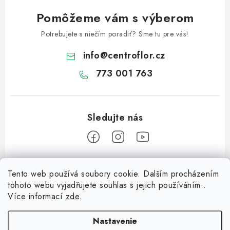
i
s
Pomôžeme vám s výberom
u
Potrebujete s niečím poradiť? Sme tu pre vás!
info
@
centroflor.cz
773 001 763
Z
Tento web používá soubory cookie. Dalším procházením
á
tohoto webu vyjadřujete souhlas s jejich používáním..
Informace pro vás
p
Více informací
zde
.
ä
Dopravné
Tipy na tvorenie
t
Nastavenie
Kontaktujte nás