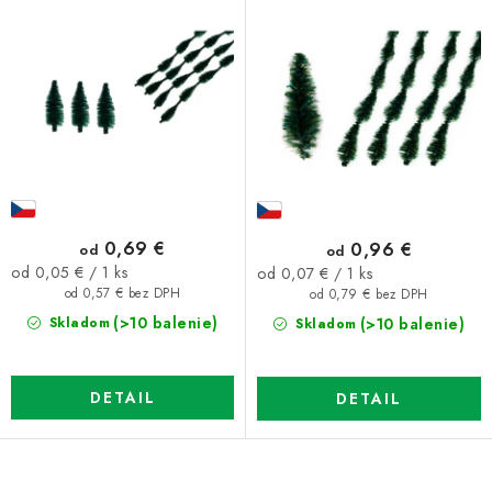
0,69 €
0,96 €
od
od
Jednotková
Jednotková
od 0,05 € / 1 ks
od 0,07 € / 1 ks
cena:
cena:
od 0,57 € bez DPH
od 0,79 € bez DPH
(>10 balenie)
(>10 balenie)
Skladom
Skladom
DETAIL
DETAIL