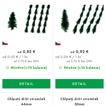
o
p
d
r
u
o
k
d
t
u
o
k
v
t
o
0,85 €
0,92 €
od
od
v
Jednotková
Jednotková
od 0,05 € / 1 ks
od 0,06 € / 1 ks
cena:
cena:
od 0,70 € bez DPH
od 0,76 € bez DPH
(>10 balenie)
(>10 balenie)
Skladom
Skladom
DETAIL
DETAIL
Chlpatý drôt stromček
Chlpatý drôt stromček
46mm
50mm