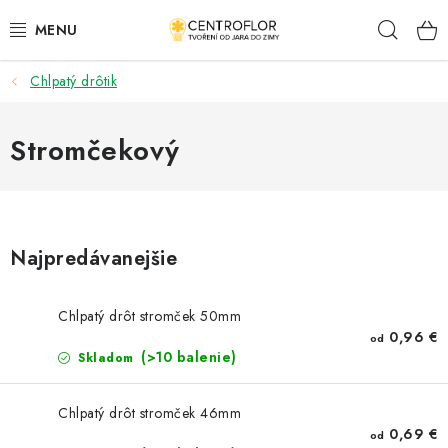
Prejsť
Hľad
na
obsah
Chlpatý drôtik
SEZÓNNÁ TVORBA
DŘEVENÉ VÝROBKY
Stromčekový
MEDAILY
PLACKY A MAGNETKY S POTISKEM
Najpredávanejšie
VŠETKO PRE TVORENIE
Chlpatý drôt stromček 50mm
0,96 €
od
KVETY A LISTY
(>10 balenie)
Skladom
SVADBA
Chlpatý drôt stromček 46mm
0,69 €
od