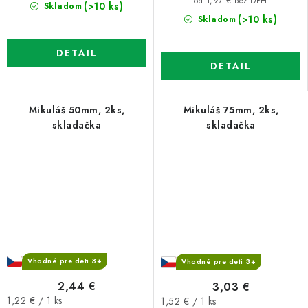
cena:
od 1,97 € bez DPH
(>10 ks)
Skladom
(>10 ks)
Skladom
DETAIL
DETAIL
Mikuláš 50mm, 2ks,
Mikuláš 75mm, 2ks,
skladačka
skladačka
Vhodné pre deti 3+
Vhodné pre deti 3+
2,44 €
3,03 €
Jednotková
Jednotková
1,22 € / 1 ks
1,52 € / 1 ks