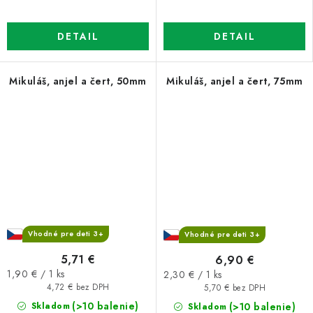
DETAIL
DETAIL
Mikuláš, anjel a čert, 50mm
Mikuláš, anjel a čert, 75mm
Vhodné pre deti 3+
Vhodné pre deti 3+
5,71 €
6,90 €
Jednotková
Jednotková
1,90 € / 1 ks
2,30 € / 1 ks
cena:
cena:
4,72 € bez DPH
5,70 € bez DPH
(>10 balenie)
(>10 balenie)
Skladom
Skladom