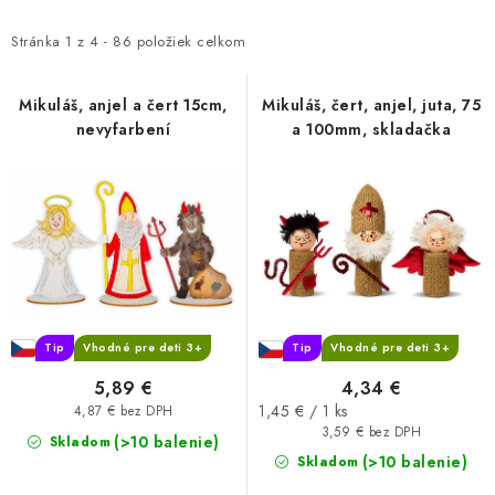
p
d
i
e
Stránka
1
z
4
-
86
položiek celkom
s
n
p
i
Mikuláš, anjel a čert 15cm,
Mikuláš, čert, anjel, juta, 75
nevyfarbení
a 100mm, skladačka
r
e
o
p
d
r
u
o
k
d
t
u
o
k
v
t
Tip
Vhodné pre deti 3+
Tip
Vhodné pre deti 3+
o
5,89 €
4,34 €
v
Jednotková
1,45 € / 1 ks
4,87 € bez DPH
cena:
3,59 € bez DPH
(>10 balenie)
Skladom
(>10 balenie)
Skladom