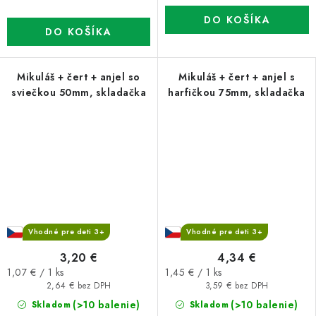
DO KOŠÍKA
DO KOŠÍKA
Mikuláš + čert + anjel so
Mikuláš + čert + anjel s
sviečkou 50mm, skladačka
harfičkou 75mm, skladačka
Vhodné pre deti 3+
Vhodné pre deti 3+
3,20 €
4,34 €
Jednotková
Jednotková
1,07 € / 1 ks
1,45 € / 1 ks
cena:
cena:
2,64 € bez DPH
3,59 € bez DPH
(>10 balenie)
(>10 balenie)
Skladom
Skladom