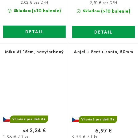
cena:
cena:
2,02 € bez DPH
2,50 € bez DPH
(>10 balenie)
(>10 balenie)
Skladom
Skladom
DETAIL
DETAIL
Mikuláš 15cm, nevyfarbený
Anjel + čert + santa, 50mm
Vhodné pre deti 3+
Vhodné pre deti 3+
2,24 €
6,97 €
od
Jednotková
Jednotková
2,32 € / 1 ks
1,56 € / 1 ks