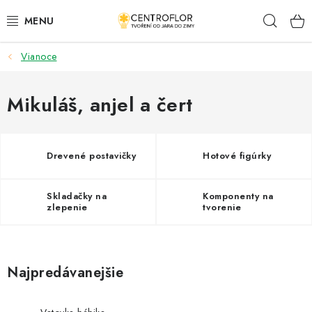
Prejsť
Hľad
na
obsah
Vianoce
SEZÓNNÁ TVORBA
DŘEVENÉ VÝROBKY
Mikuláš, anjel a čert
MEDAILY
Drevené postavičky
Hotové figúrky
PLACKY A MAGNETKY S POTISKEM
Skladačky na
Komponenty na
VŠETKO PRE TVORENIE
zlepenie
tvorenie
KVETY A LISTY
Najpredávanejšie
SVADBA