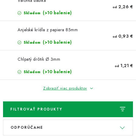
NOVINKY
Vatovka bábika
2,26 €
od
(>10 balenie)
Skladom
TIPY NA TVORENIE
Anjelské krídla z papiera 85mm
Dopravné
Kontaktujte nás
O nás - kto sme?
0,93 €
od
(>10 balenie)
Hodnotenie obchodu
Skladom
Obchodné podmienky
Podmienky ochrany osobných údajov
Chlpatý drôtik Ø 3mm
Ako získať lepšie ceny?
Moja objednávka
1,21 €
od
(>10 balenie)
Skladom
Zobraziť viac produktov
FILTROVAŤ PRODUKTY
V
R
ODPORÚČAME
ý
a