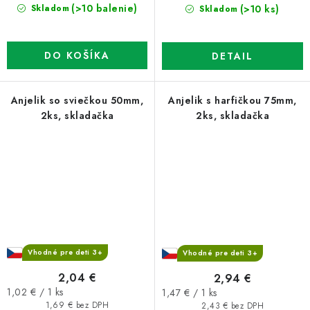
(>10 balenie)
Skladom
(>10 ks)
Skladom
DO KOŠÍKA
DETAIL
Anjelik so sviečkou 50mm,
Anjelik s harfičkou 75mm,
2ks, skladačka
2ks, skladačka
Vhodné pre deti 3+
Vhodné pre deti 3+
2,04 €
2,94 €
Jednotková
Jednotková
1,02 € / 1 ks
1,47 € / 1 ks
cena:
cena:
1,69 € bez DPH
2,43 € bez DPH