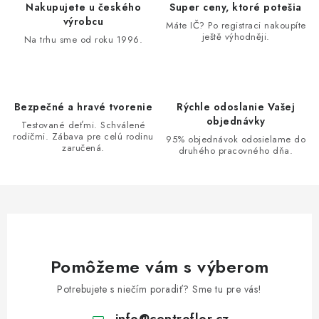
p
Nakupujete u českého
Super ceny, ktoré potešia
v
r
výrobcu
Máte IČ? Po registraci nakoupíte
a
v
ještě výhodněji.
Na trhu sme od roku 1996.
n
k
i
y
e
v
Bezpečné a hravé tvorenie
Rýchle odoslanie Vašej
ý
objednávky
Testované deťmi. Schválené
p
rodičmi. Zábava pre celú rodinu
95% objednávok odosielame do
i
zaručená.
druhého pracovného dňa.
s
u
Pomôžeme vám s výberom
Potrebujete s niečím poradiť? Sme tu pre vás!
info
@
centroflor.cz