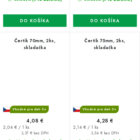
DO KOŠÍKA
DO KOŠÍKA
Čertík 70mm, 2ks,
Čertík 75mm, 2ks,
skladačka
skladačka
Vhodné pre deti 3+
Vhodné pre deti 3+
4,08 €
4,28 €
Jednotková
Jednotková
2,04 € / 1 ks
2,14 € / 1 ks
cena:
cena:
3,37 € bez DPH
3,54 € bez DPH