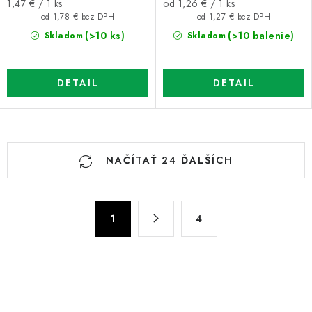
Jednotková
Jednotková
1,47 € / 1 ks
od 1,26 € / 1 ks
cena:
cena:
od 1,78 € bez DPH
od 1,27 € bez DPH
(>10 ks)
(>10 balenie)
Skladom
Skladom
DETAIL
DETAIL
O
NAČÍTAŤ 24 ĎALŠÍCH
v
l
á
S
d
1
4
t
a
r
c
á
n
i
k
e
o