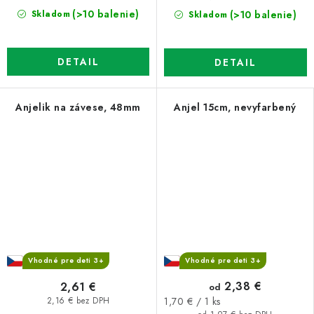
(>10 balenie)
(>10 balenie)
Skladom
Skladom
DETAIL
DETAIL
Anjelik na závese, 48mm
Anjel 15cm, nevyfarbený
Vhodné pre deti 3+
Vhodné pre deti 3+
2,38 €
2,61 €
od
Jednotková
1,70 € / 1 ks
2,16 € bez DPH