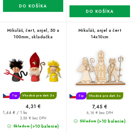
DO KOŠÍKA
DO KOŠÍKA
Mikuláš, čert, anjel, 50 a
Mikuláš, anjel a čert
100mm, skladačka
14x10cm
Tip
Vhodné pre deti 3+
Tip
Vhodné pre deti 3+
4,31 €
7,45 €
Jednotková
1,44 € / 1 ks
6,16 € bez DPH
cena:
3,56 € bez DPH
(>10 balenie)
Skladom
(>10 balenie)
Skladom