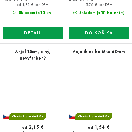
cena:
cena:
5,76 € bez DPH
od 1,85 € bez DPH
(>10 balenie)
(>10 ks)
Skladom
Skladom
DO KOŠÍKA
DETAIL
Anjel 15cm, plný,
Anjelik na kolíčku 60mm
nevyfarbený
Vhodné pre deti 3+
Vhodné pre deti 3+
2,15 €
1,54 €
od
od