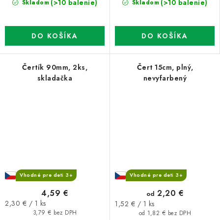
(>10 balenie)
(>10 balenie)
Skladom
Skladom
DO KOŠÍKA
DO KOŠÍKA
Čertík 90mm, 2ks,
Čert 15cm, plný,
skladačka
nevyfarbený
Vhodné pre deti 3+
Vhodné pre deti 3+
4,59 €
2,20 €
od
Jednotková
2,30 € / 1 ks
Jednotková
1,52 € / 1 ks
cena:
3,79 € bez DPH
cena:
od 1,82 € bez DPH