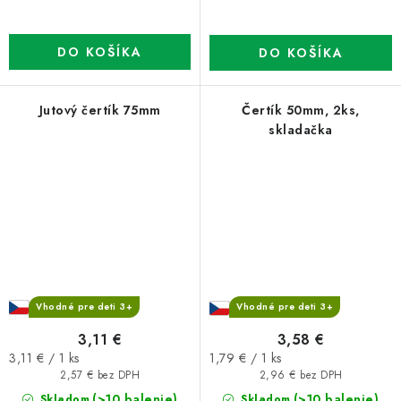
DO KOŠÍKA
DO KOŠÍKA
Jutový čertík 75mm
Čertík 50mm, 2ks,
skladačka
Vhodné pre deti 3+
Vhodné pre deti 3+
3,11 €
3,58 €
Jednotková
Jednotková
3,11 € / 1 ks
1,79 € / 1 ks
cena:
cena:
2,57 € bez DPH
2,96 € bez DPH
(>10 balenie)
(>10 balenie)
Skladom
Skladom