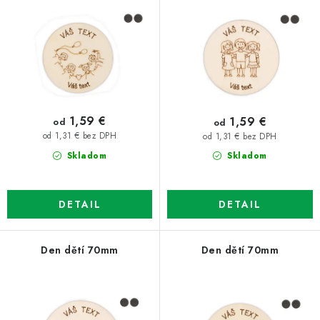
o
p
d
r
u
o
k
d
t
u
o
k
1,59 €
1,59 €
od
od
v
t
od 1,31 € bez DPH
od 1,31 € bez DPH
o
Skladom
Skladom
v
DETAIL
DETAIL
Den dětí 70mm
Den dětí 70mm