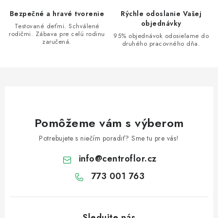
p
Bezpečné a hravé tvorenie
Rýchle odoslanie Vašej
r
objednávky
Testované deťmi. Schválené
v
rodičmi. Zábava pre celú rodinu
95% objednávok odosielame do
zaručená.
k
druhého pracovného dňa.
y
v
ý
p
i
s
Pomôžeme vám s výberom
u
Potrebujete s niečím poradiť? Sme tu pre vás!
info
@
centroflor.cz
773 001 763