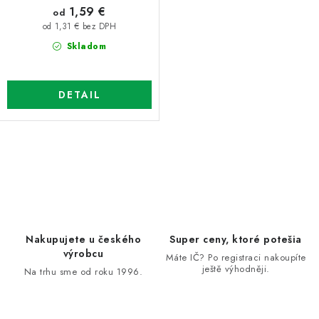
1,59 €
od
od 1,31 € bez DPH
Skladom
DETAIL
O
v
l
á
d
Nakupujete u českého
Super ceny, ktoré potešia
a
výrobcu
Máte IČ? Po registraci nakoupíte
ještě výhodněji.
c
Na trhu sme od roku 1996.
i
e