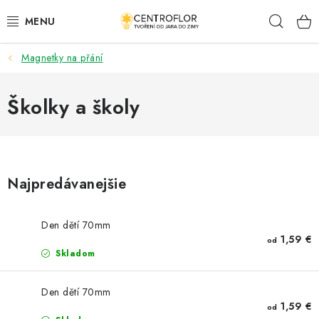
Prejsť
Hľad
na
obsah
Magnetky na přání
SEZÓNNÁ TVORBA
DŘEVENÉ VÝROBKY
Školky a školy
MEDAILY
PLACKY A MAGNETKY S POTISKEM
Najpredávanejšie
VŠETKO PRE TVORENIE
Den dětí 70mm
1,59 €
od
KVETY A LISTY
Skladom
SVADBA
Den dětí 70mm
1,59 €
od