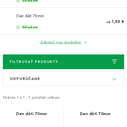
NOVINKY
Skladom
TIPY NA TVORENIE
Den dětí 70mm
1,59 €
od
Skladom
Dopravné
Kontaktujte nás
O nás - kto sme?
Hodnotenie obchodu
Obchodné podmienky
Zobraziť viac produktov
Podmienky ochrany osobných údajov
Ako získať lepšie ceny?
Moja objednávka
FILTROVAŤ PRODUKTY
V
R
ODPORÚČAME
ý
a
p
d
i
e
Stránka
1
z
1
-
7
položiek celkom
s
n
p
i
Den dětí 70mm
Den dětí 70mm
r
e