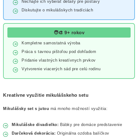
Nechajte ich vyberať detaily pre postavy
Diskutujte o mikulášskych tradíciách
🧑‍🎨 9+ rokov
Kompletne samostatná výroba
Práca s tavnou pištoľou pod dohľadom
Pridanie vlastných kreatívnych prvkov
Vytvorenie viacerých sád pre celú rodinu
Kreatívne využitie mikulášskeho setu
Mikulášsky set s jutou
má mnoho možností využitia:
Mikulášske divadielko:
Bábky pre domáce predstavenie
Darčeková dekorácia:
Originálna ozdoba balíčkov