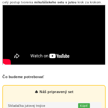
celý postup tvorenia
mikulášskeho setu s jutou
krok za krokom.
Čo budeme potrebovať
🎄 Náš pripravený set
Skladačka jutovej trojice
Kúpiť