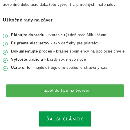
adventné dekorácie dokážete vytvoriť z prírodných materiálov!
Užitočné rady na záver
Plánujte dopredu
- tvorenie týždeň pred Mikulášom
Pripravte viac setov
- ako darčeky pre priateľov
Dokumentujte proces
- krásne spomienky na spoločné chvíle
Vytvorte tradíciu
- každý rok niečo nové
Užite si to
- najdôležitejšie je spoločne strávený čas
Zpět do tipů na tvoření
←
ĎALŠÍ ČLÁNOK