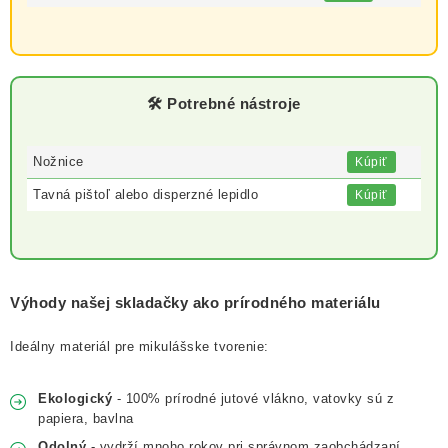
🛠️ Potrebné nástroje
Nožnice
Kúpiť
Tavná pištoľ alebo disperzné lepidlo
Kúpiť
Výhody našej skladačky ako prírodného materiálu
Ideálny materiál pre mikulášske tvorenie:
Ekologický
- 100% prírodné jutové vlákno, vatovky sú z
papiera, bavlna
Odolný
- vydrží mnoho rokov pri správnom zaobchádzaní