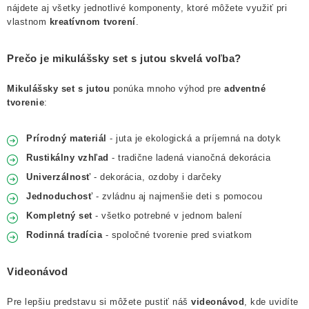
NOVINKY
nájdete aj všetky jednotlivé komponenty, ktoré môžete využiť pri
vlastnom
kreatívnom tvorení
.
TIPY NA TVORENIE
Prečo je mikulášsky set s jutou skvelá voľba?
Dopravné
Kontaktujte nás
O nás - kto sme?
Mikulášsky set s jutou
ponúka mnoho výhod pre
adventné
Hodnotenie obchodu
Obchodné podmienky
tvorenie
:
Podmienky ochrany osobných údajov
Ako získať lepšie ceny?
Prírodný materiál
- juta je ekologická a príjemná na dotyk
Moja objednávka
Rustikálny vzhľad
- tradične ladená vianočná dekorácia
Univerzálnosť
- dekorácia, ozdoby i darčeky
Jednoduchosť
- zvládnu aj najmenšie deti s pomocou
Kompletný set
- všetko potrebné v jednom balení
Rodinná tradícia
- spoločné tvorenie pred sviatkom
Videonávod
Pre lepšiu predstavu si môžete pustiť náš
videonávod
, kde uvidíte