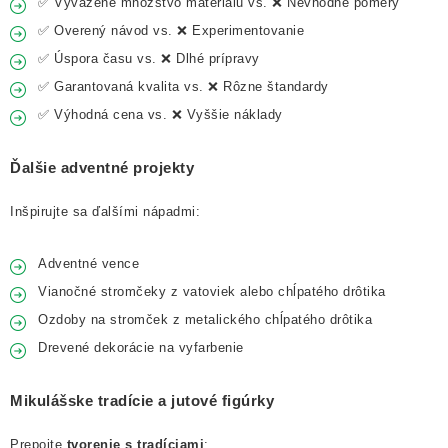
✅ Vyvážené množstvo materiálu vs. ❌ Nevhodné pomery
✅ Overený návod vs. ❌ Experimentovanie
✅ Úspora času vs. ❌ Dlhé prípravy
✅ Garantovaná kvalita vs. ❌ Rôzne štandardy
✅ Výhodná cena vs. ❌ Vyššie náklady
Ďalšie adventné projekty
Inšpirujte sa ďalšími nápadmi:
Adventné vence
Vianočné stromčeky z vatoviek alebo chĺpatého drôtika
Ozdoby na stromček z metalického chĺpatého drôtika
Drevené dekorácie na vyfarbenie
Mikulášske tradície a jutové figúrky
Prepojte
tvorenie s tradíciami
: