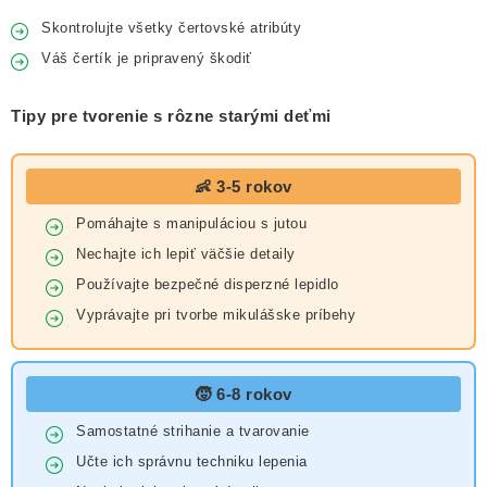
Skontrolujte všetky čertovské atribúty
Váš čertík je pripravený škodiť
Tipy pre tvorenie s rôzne starými deťmi
👶 3-5 rokov
Pomáhajte s manipuláciou s jutou
Nechajte ich lepiť väčšie detaily
Používajte bezpečné disperzné lepidlo
Vyprávajte pri tvorbe mikulášske príbehy
🧒 6-8 rokov
Samostatné strihanie a tvarovanie
Učte ich správnu techniku lepenia