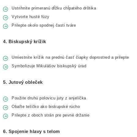
Ustrihnite primeranú dĺžku chĺpatého drôtika
Vytvorte husté fúzy
Prilepte okolo spodnej časti tváre
4. Biskupský krížik
Umiestnite krížik na prednú časť čiapky doprostred a prilepte
Symbolizuje Mikulášov biskupský úrad
5. Jutový obleček
Použite druhú polovicu juty z anjelíčka
Obaľte telíčko ako biskupské rúcho
Prilepte z oboch strán pre pevné držanie
6. Spojenie hlavy s telom