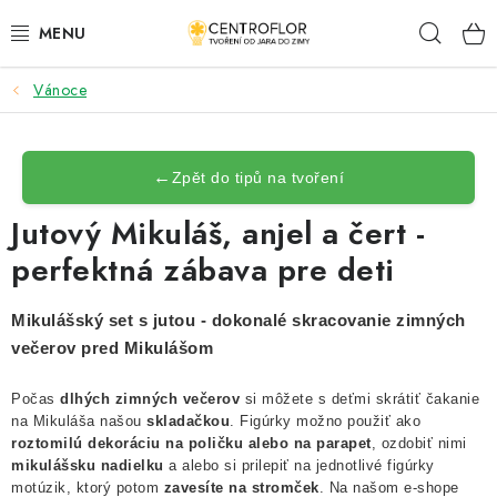
Prejsť
Hľad
na
obsah
Vánoce
SEZÓNNÁ TVORBA
DŘEVENÉ VÝROBKY
←
Zpět do tipů na tvoření
MEDAILY
Jutový Mikuláš, anjel a čert -
perfektná zábava pre deti
PLACKY A MAGNETKY S POTISKEM
Mikulášský set s jutou - dokonalé skracovanie zimných
VŠETKO PRE TVORENIE
večerov pred Mikulášom
KVETY A LISTY
Počas
dlhých zimných večerov
si môžete s deťmi skrátiť čakanie
na Mikuláša našou
skladačkou
. Figúrky možno použiť ako
SVADBA
roztomilú dekoráciu na poličku alebo na parapet
, ozdobiť nimi
mikulášsku nadielku
a alebo si prilepiť na jednotlivé figúrky
motúzik, ktorý potom
zavesíte na stromček
. Na našom e-shope