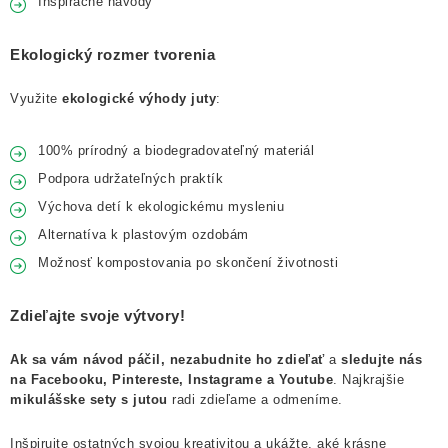
Inšpiračné návody
Ekologický rozmer tvorenia
Využite
ekologické výhody juty
:
100% prírodný a biodegradovateľný materiál
Podpora udržateľných praktík
Výchova detí k ekologickému mysleniu
Alternatíva k plastovým ozdobám
Možnosť kompostovania po skončení životnosti
Zdieľajte svoje výtvory!
Ak sa vám návod páčil, nezabudnite ho zdieľať
a
sledujte nás
na Facebooku, Pintereste, Instagrame a Youtube
. Najkrajšie
mikulášske sety s jutou
radi zdieľame a odmeníme.
Inšpirujte ostatných svojou kreativitou a ukážte, aké krásne