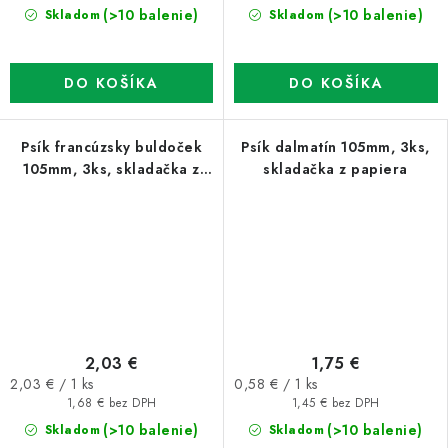
(>10 balenie)
(>10 balenie)
Skladom
Skladom
DO KOŠÍKA
DO KOŠÍKA
Psík francúzsky buldoček
Psík dalmatín 105mm, 3ks,
105mm, 3ks, skladačka z
skladačka z papiera
moosgummi
2,03 €
1,75 €
Jednotková
Jednotková
2,03 € / 1 ks
0,58 € / 1 ks
cena:
cena:
1,68 € bez DPH
1,45 € bez DPH
(>10 balenie)
(>10 balenie)
Skladom
Skladom