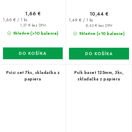
1,66 €
10,44 €
Jednotková
Jednotková
1,66 € / 1 ks
1,49 € / 1 ks
cena:
cena:
1,37 € bez DPH
8,63 € bez DPH
(>10 balenie)
(>10 balenie)
Skladom
Skladom
DO KOŠÍKA
DO KOŠÍKA
Psíci set 7ks, skladačka z
Psík baset 125mm, 3ks,
papiera
skladačka z papiera