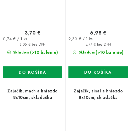
3,70 €
6,98 €
Jednotková
Jednotková
0,74 € / 1 ks
2,33 € / 1 ks
cena:
cena:
3,06 € bez DPH
5,77 € bez DPH
(>10 balenie)
(>10 balenie)
Skladom
Skladom
DO KOŠÍKA
DO KOŠÍKA
Zajačik, mach a hniezdo
Zajačik, sisal a hniezdo
8x10cm, skladačka
8x10cm, skladačka