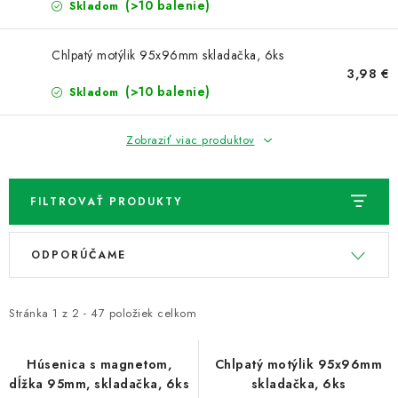
NOVINKY
(>10 balenie)
Skladom
TIPY NA TVORENIE
Chlpatý motýlik 95x96mm skladačka, 6ks
3,98 €
(>10 balenie)
Skladom
Dopravné
Kontaktujte nás
O nás - kto sme?
Hodnotenie obchodu
Obchodné podmienky
Zobraziť viac produktov
Podmienky ochrany osobných údajov
Ako získať lepšie ceny?
Moja objednávka
FILTROVAŤ PRODUKTY
V
R
ODPORÚČAME
ý
a
p
d
i
e
Stránka
1
z
2
-
47
položiek celkom
s
n
p
i
Húsenica s magnetom,
Chlpatý motýlik 95x96mm
dĺžka 95mm, skladačka, 6ks
skladačka, 6ks
r
e