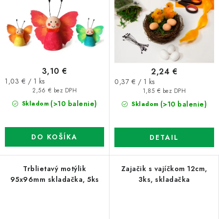
3,10 €
2,24 €
Jednotková
Jednotková
1,03 € / 1 ks
0,37 € / 1 ks
cena:
cena:
2,56 € bez DPH
1,85 € bez DPH
(>10 balenie)
(>10 balenie)
Skladom
Skladom
DO KOŠÍKA
DETAIL
Trblietavý motýlik
Zajačik s vajíčkom 12cm,
95x96mm skladačka, 5ks
3ks, skladačka