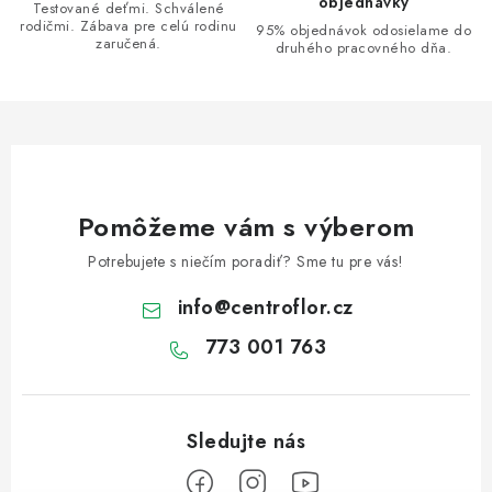
objednávky
Testované deťmi. Schválené
p
rodičmi. Zábava pre celú rodinu
95% objednávok odosielame do
i
zaručená.
druhého pracovného dňa.
s
u
Pomôžeme vám s výberom
Potrebujete s niečím poradiť? Sme tu pre vás!
info
@
centroflor.cz
773 001 763