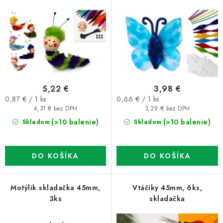
o
p
d
r
u
o
k
d
t
u
o
k
5,22 €
3,98 €
v
t
Jednotková
Jednotková
0,87 € / 1 ks
0,66 € / 1 ks
o
cena:
cena:
4,31 € bez DPH
3,29 € bez DPH
v
(>10 balenie)
(>10 balenie)
Skladom
Skladom
DO KOŠÍKA
DO KOŠÍKA
Motýlik skladačka 45mm,
Vtáčiky 45mm, 6ks,
3ks
skladačka