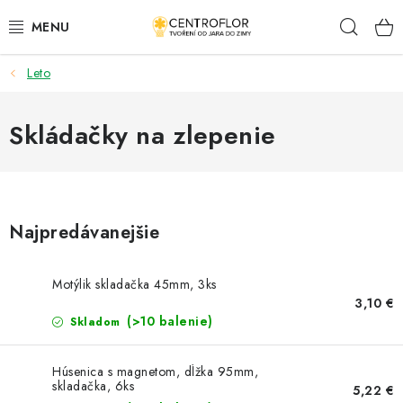
Prejsť
Hľad
na
obsah
Leto
SEZÓNNÁ TVORBA
DŘEVENÉ VÝROBKY
Skládačky na zlepenie
MEDAILY
PLACKY A MAGNETKY S POTISKEM
Najpredávanejšie
VŠETKO PRE TVORENIE
Motýlik skladačka 45mm, 3ks
3,10 €
KVETY A LISTY
(>10 balenie)
Skladom
SVADBA
Húsenica s magnetom, dĺžka 95mm,
skladačka, 6ks
5,22 €