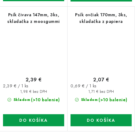
Psík čivava 147mm, 3ks,
Psík ovčiak 170mm, 3ks,
skladačka z moosgummi
skladačka z papiera
2,39 €
2,07 €
Jednotková
Jednotková
2,39 € / 1 ks
0,69 € / 1 ks
cena:
cena:
1,98 € bez DPH
1,71 € bez DPH
(>10 balenie)
(>10 balenie)
Skladom
Skladom
DO KOŠÍKA
DO KOŠÍKA