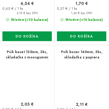
4,54 €
1,70 €
Jednotková
Jednotková
0,65 € / 1 ks
0,57 € / 1 ks
cena:
cena:
3,75 € bez DPH
1,40 € bez DPH
(>10 balenie)
(>10 balenie)
Skladom
Skladom
DO KOŠÍKA
DO KOŠÍKA
Psík baset 125mm, 3ks,
Psík boxer 140mm, 3ks,
skladačka z moosgummi
skladačka z papiera
2,03 €
2,11 €