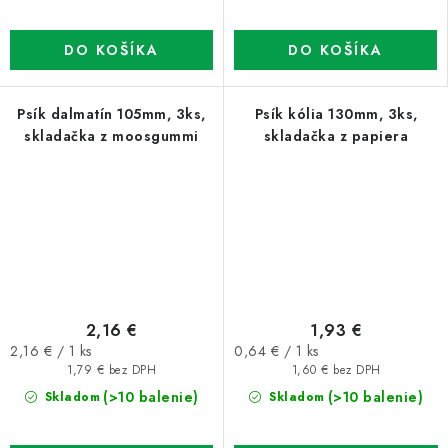
DO KOŠÍKA
DO KOŠÍKA
Psík dalmatín 105mm, 3ks,
Psík kólia 130mm, 3ks,
skladačka z moosgummi
skladačka z papiera
2,16 €
1,93 €
Jednotková
Jednotková
2,16 € / 1 ks
0,64 € / 1 ks
cena:
cena:
1,79 € bez DPH
1,60 € bez DPH
(>10 balenie)
(>10 balenie)
Skladom
Skladom