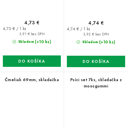
4,73 €
4,74 €
Jednotková
Jednotková
4,73 € / 1 ks
4,74 € / 1 ks
cena:
cena:
3,91 € bez DPH
3,92 € bez DPH
(>10 ks)
(>10 ks)
Skladom
Skladom
DO KOŠÍKA
DO KOŠÍKA
Čmeliak 69mm, skladačka
Psíci set 7ks, skladačka z
moosgummi