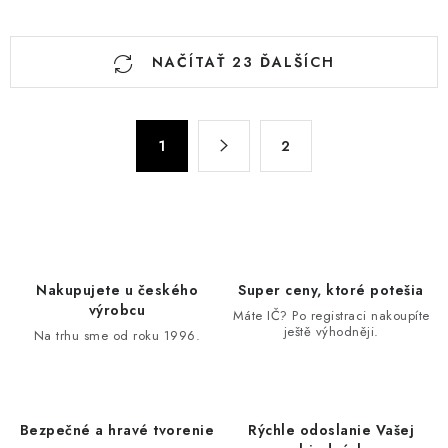
O
NAČÍTAŤ 23 ĎALŠÍCH
v
l
á
S
d
1
2
t
a
r
c
á
n
i
k
e
o
p
Nakupujete u českého
Super ceny, ktoré potešia
v
r
výrobcu
Máte IČ? Po registraci nakoupíte
a
v
ještě výhodněji.
Na trhu sme od roku 1996.
n
k
i
y
e
v
Bezpečné a hravé tvorenie
Rýchle odoslanie Vašej
ý