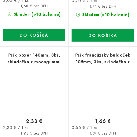
Jednotková
Jednotková
2,03 € / 1 ks
0,70 € / 1 ks
cena:
cena:
1,68 € bez DPH
1,74 € bez DPH
(>10 balenie)
(>10 balenie)
Skladom
Skladom
DO KOŠÍKA
DO KOŠÍKA
Psík boxer 140mm, 3ks,
Psík francúzsky buldoček
skladačka z moosgummi
105mm, 3ks, skladačka z
papiera
2,33 €
1,66 €
Jednotková
Jednotková
2,33 € / 1 ks
0,55 € / 1 ks
cena:
cena:
1,93 € bez DPH
1,37 € bez DPH