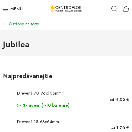
Prejsť
Hľad
na
obsah
Ozdoby na torty
SEZÓNNÁ TVORBA
DŘEVENÉ VÝROBKY
Jubilea
MEDAILY
PLACKY A MAGNETKY S POTISKEM
Najpredávanejšie
VŠETKO PRE TVORENIE
Dřevená 70 96x105mm
4,05 €
od
KVETY A LISTY
(>10 balenie)
Skladom
SVADBA
Drevená 18 63x64mm
1,70 €
od