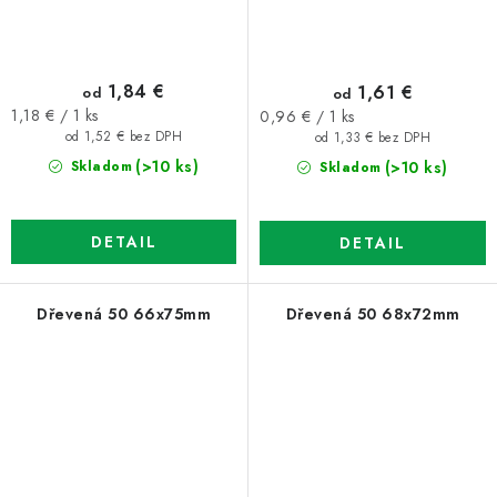
1,84 €
1,61 €
od
od
Jednotková
Jednotková
1,18 € / 1 ks
0,96 € / 1 ks
cena:
cena:
od 1,52 € bez DPH
od 1,33 € bez DPH
(>10 ks)
(>10 ks)
Skladom
Skladom
DETAIL
DETAIL
Dřevená 50 66x75mm
Dřevená 50 68x72mm