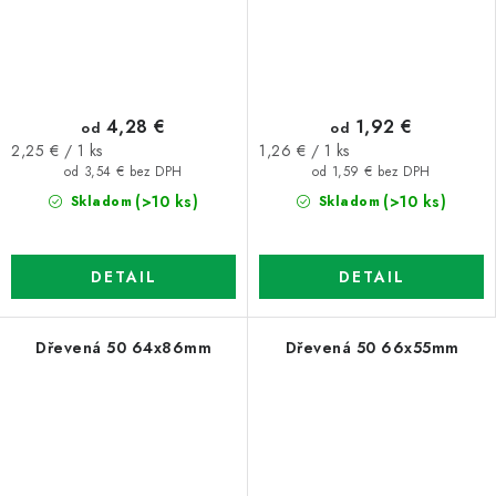
4,28 €
1,92 €
od
od
Jednotková
Jednotková
2,25 € / 1 ks
1,26 € / 1 ks
cena:
cena:
od 3,54 € bez DPH
od 1,59 € bez DPH
(>10 ks)
(>10 ks)
Skladom
Skladom
DETAIL
DETAIL
Dřevená 50 64x86mm
Dřevená 50 66x55mm