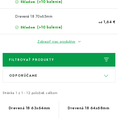
NOVINKY
(>10 balenie)
Skladom
TIPY NA TVORENIE
Drevená 18 70x65mm
1,64 €
od
(>10 balenie)
Skladom
Dopravné
Kontaktujte nás
O nás - kto sme?
Hodnotenie obchodu
Obchodné podmienky
Zobraziť viac produktov
Podmienky ochrany osobných údajov
Ako získať lepšie ceny?
Moja objednávka
FILTROVAŤ PRODUKTY
V
R
ODPORÚČAME
ý
a
p
d
i
e
Stránka
1
z
1
-
12
položiek celkom
s
n
p
i
Drevená 18 63x64mm
Drevená 18 64x68mm
r
e