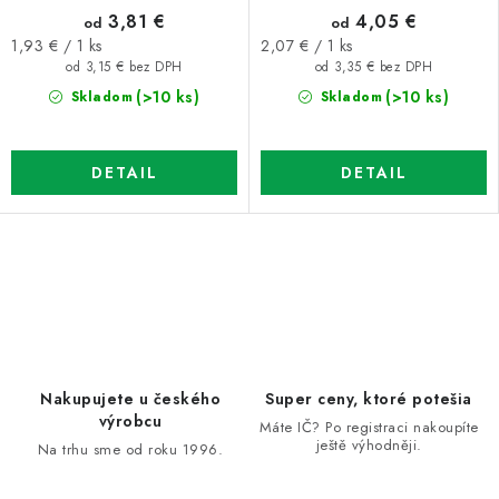
3,81 €
4,05 €
od
od
Jednotková
Jednotková
1,93 € / 1 ks
2,07 € / 1 ks
cena:
cena:
od 3,15 € bez DPH
od 3,35 € bez DPH
(>10 ks)
(>10 ks)
Skladom
Skladom
DETAIL
DETAIL
O
v
l
á
d
Nakupujete u českého
Super ceny, ktoré potešia
a
výrobcu
Máte IČ? Po registraci nakoupíte
ještě výhodněji.
c
Na trhu sme od roku 1996.
i