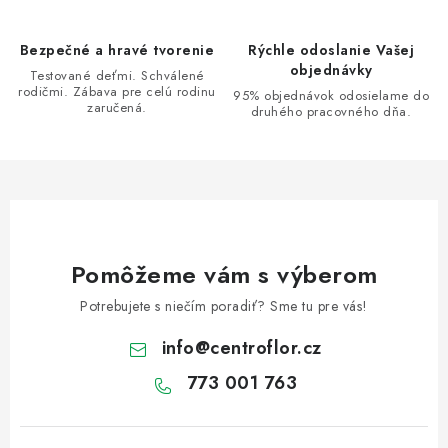
e
p
Bezpečné a hravé tvorenie
Rýchle odoslanie Vašej
r
objednávky
Testované deťmi. Schválené
v
rodičmi. Zábava pre celú rodinu
95% objednávok odosielame do
zaručená.
k
druhého pracovného dňa.
y
v
ý
p
i
s
Pomôžeme vám s výberom
u
Potrebujete s niečím poradiť? Sme tu pre vás!
info
@
centroflor.cz
773 001 763