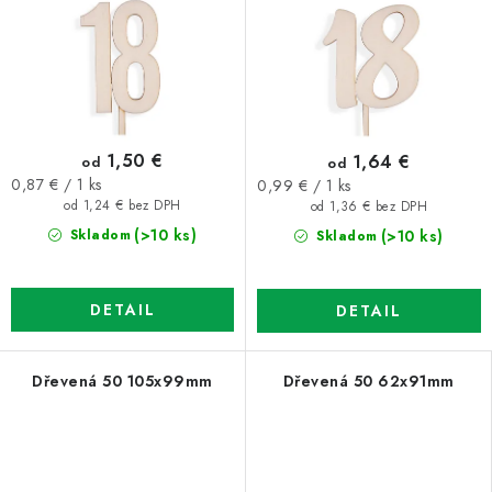
1,50 €
1,64 €
od
od
Jednotková
Jednotková
0,87 € / 1 ks
0,99 € / 1 ks
cena:
cena:
od 1,24 € bez DPH
od 1,36 € bez DPH
(>10 ks)
(>10 ks)
Skladom
Skladom
DETAIL
DETAIL
Dřevená 50 105x99mm
Dřevená 50 62x91mm