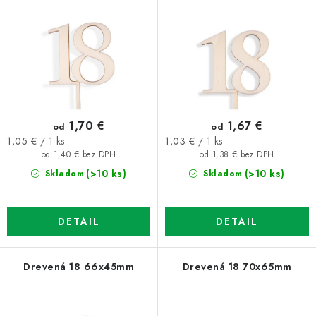
o
p
d
r
u
o
k
d
t
u
o
k
1,70 €
1,67 €
od
od
v
t
Jednotková
Jednotková
1,05 € / 1 ks
1,03 € / 1 ks
o
cena:
cena:
od 1,40 € bez DPH
od 1,38 € bez DPH
v
(>10 ks)
(>10 ks)
Skladom
Skladom
DETAIL
DETAIL
Drevená 18 66x45mm
Drevená 18 70x65mm