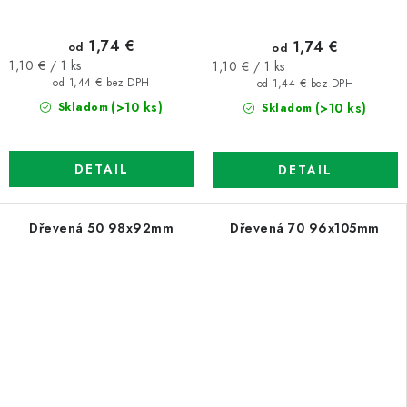
1,74 €
1,74 €
od
od
Jednotková
Jednotková
1,10 € / 1 ks
1,10 € / 1 ks
cena:
cena:
od 1,44 € bez DPH
od 1,44 € bez DPH
(>10 ks)
(>10 ks)
Skladom
Skladom
DETAIL
DETAIL
Dřevená 50 98x92mm
Dřevená 70 96x105mm