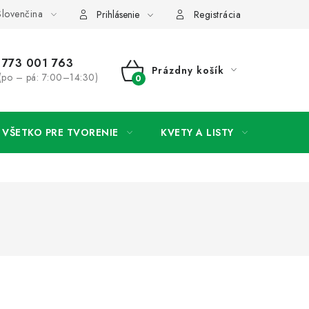
lovenčina
rany osobných údajov
Ako získať lepšie ceny?
Moja objedná
Prihlásenie
Registrácia
773 001 763
Prázdny košík
(po – pá: 7:00–14:30)
NÁKUPNÝ
KOŠÍK
VŠETKO PRE TVORENIE
KVETY A LISTY
SVAD