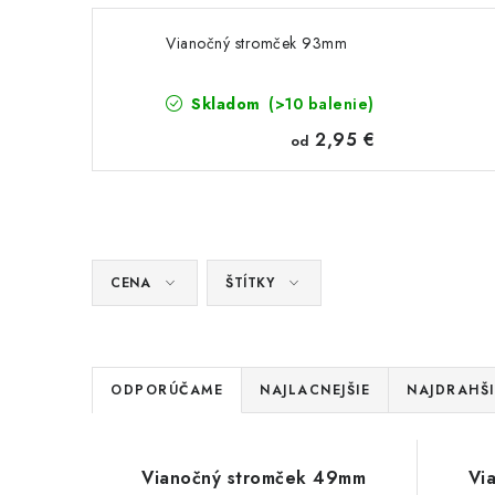
Vianočný stromček 93mm
Skladom
(>10 balenie)
2,95 €
od
CENA
ŠTÍTKY
R
ODPORÚČAME
NAJLACNEJŠIE
NAJDRAHŠI
a
V
d
Vianočný stromček 49mm
Vi