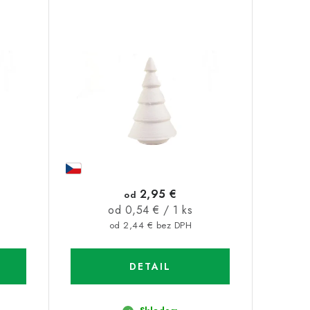
2,95 €
od
Jednotková
od 0,54 € / 1 ks
cena:
od 2,44 € bez DPH
DETAIL