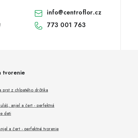
info
@
centroflor.cz
773 001 763
!
a tvorenie
a prst z chlpatého drôtika
uláš, anjel a čert - perfektná
e deti
njel a čert - perfektné tvorenie