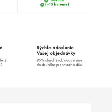
Skladom
(>10 balenie)
vé
Rýchle odoslanie
Vašej objednávky
lené
95% objednávok odosielame
lú
do druhého pracovného dňa.