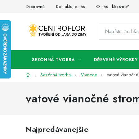
Prejsť
Dopravné
Kontaktujte nás
O nás - kto sme?
na
obsah
SEZÓNNÁ TVORBA
DŘEVENÉ VÝROBKY
Domov
Sezónná tvorba
Vianoce
vatové vianočné
vatové vianočné stro
Najpredávanejšie