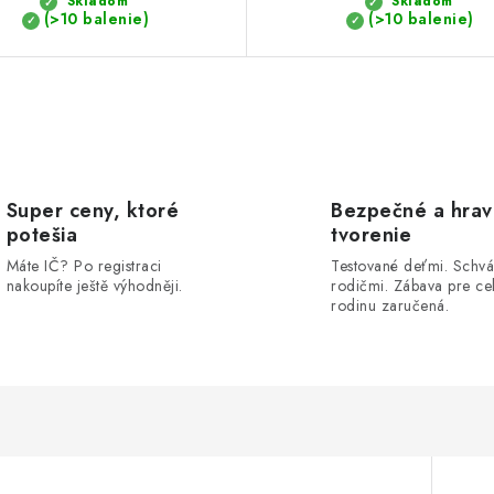
Skladom
Skladom
(>10 balenie)
(>10 balenie)
Super ceny, ktoré
Bezpečné a hra
potešia
tvorenie
Máte IČ? Po registraci
Testované deťmi. Schvá
nakoupíte ještě výhodněji.
rodičmi. Zábava pre ce
rodinu zaručená.