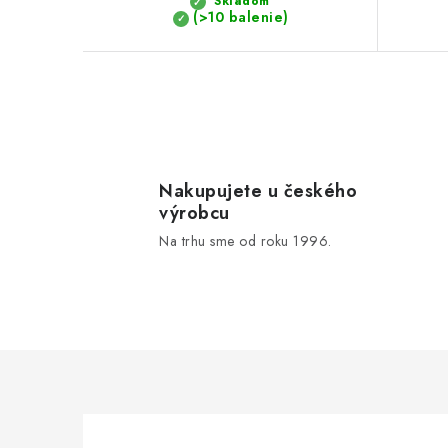
v
Skladom
v
(>10 balenie)
O
v
l
Nakupujete u českého
výrobcu
á
Na trhu sme od roku 1996.
d
a
c
i
e
p