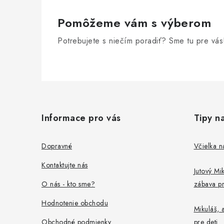
r
v
Pomôžeme vám s výberom
k
Potrebujete s niečím poradiť? Sme tu pre vás
y
v
Z
ý
p
á
Informace pro vás
Tipy n
i
p
s
ä
Dopravné
Včielka n
u
t
Kontaktujte nás
Jutový Mik
i
O nás - kto sme?
zábava pr
e
Hodnotenie obchodu
Mikuláš, a
Obchodné podmienky
pre deti