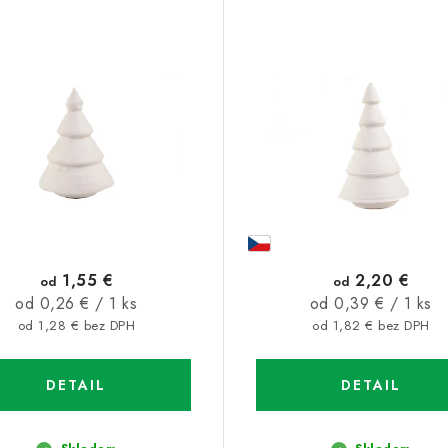
1,55 €
2,20 €
od
od
Jednotková
Jednotková
od 0,26 € / 1 ks
od 0,39 € / 1 ks
cena:
cena:
od 1,28 € bez DPH
od 1,82 € bez DPH
DETAIL
DETAIL