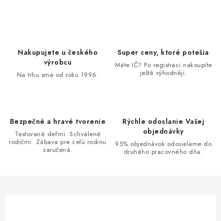
c
á
n
i
k
e
o
p
Nakupujete u českého
Super ceny, ktoré potešia
v
r
výrobcu
Máte IČ? Po registraci nakoupíte
a
v
ještě výhodněji.
Na trhu sme od roku 1996.
n
k
i
y
e
v
Bezpečné a hravé tvorenie
Rýchle odoslanie Vašej
ý
objednávky
Testované deťmi. Schválené
p
rodičmi. Zábava pre celú rodinu
95% objednávok odosielame do
i
zaručená.
druhého pracovného dňa.
s
u