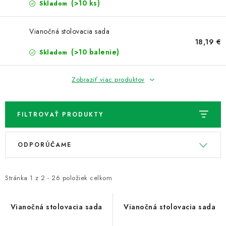
NOVINKY
(>10 ks)
Skladom
TIPY NA TVORENIE
Vianočná stolovacia sada
18,19 €
(>10 balenie)
Skladom
Dopravné
Kontaktujte nás
O nás - kto sme?
Hodnotenie obchodu
Obchodné podmienky
Zobraziť viac produktov
Podmienky ochrany osobných údajov
Ako získať lepšie ceny?
Moja objednávka
FILTROVAŤ PRODUKTY
V
R
ODPORÚČAME
ý
a
p
d
i
e
Stránka
1
z
2
-
26
položiek celkom
s
n
p
i
Vianočná stolovacia sada
Vianočná stolovacia sada
r
e