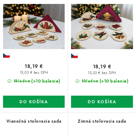
o
p
d
r
u
o
k
d
t
u
o
k
v
t
o
18,19 €
18,19 €
v
15,03 € bez DPH
15,03 € bez DPH
(>10 balenie)
(>10 balenie)
Skladom
Skladom
DO KOŠÍKA
DO KOŠÍKA
Vianočná stolovacia sada
Zimná stolovacia sada