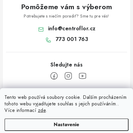
Pomôžeme vám s výberom
Potrebujete s niečím poradiť? Sme tu pre vás!
info
@
centroflor.cz
773 001 763
Z
Tento web používá soubory cookie. Dalším procházením
á
tohoto webu vyjadřujete souhlas s jejich používáním..
Informace pro vás
p
Více informací
zde
.
ä
Dopravné
Tipy na tvorenie
t
Nastavenie
Kontaktujte nás
Včielka na prst z chlpatého drôtika