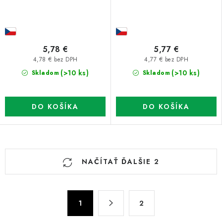
5,78 €
5,77 €
4,78 € bez DPH
4,77 € bez DPH
(>10 ks)
(>10 ks)
Skladom
Skladom
DO KOŠÍKA
DO KOŠÍKA
O
NAČÍTAŤ ĎALŠIE 2
v
l
á
S
d
1
2
t
a
r