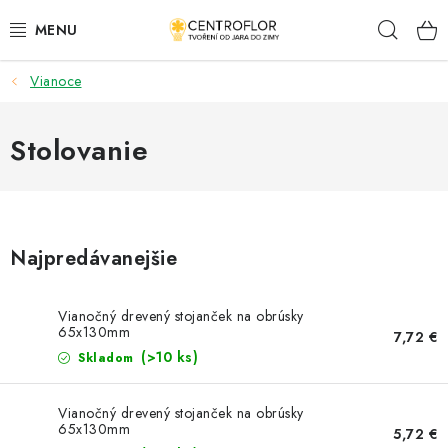
Prejsť
Hľad
na
obsah
Vianoce
SEZÓNNÁ TVORBA
DŘEVENÉ VÝROBKY
Stolovanie
MEDAILY
PLACKY A MAGNETKY S POTISKEM
Najpredávanejšie
VŠETKO PRE TVORENIE
Vianočný drevený stojanček na obrúsky
65x130mm
7,72 €
KVETY A LISTY
(>10 ks)
Skladom
SVADBA
Vianočný drevený stojanček na obrúsky
65x130mm
5,72 €