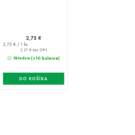
2,75 €
Jednotková
2,75 € / 1 ks
cena:
2,27 € bez DPH
(>10 balenie)
Skladom
DO KOŠÍKA
O
v
l
á