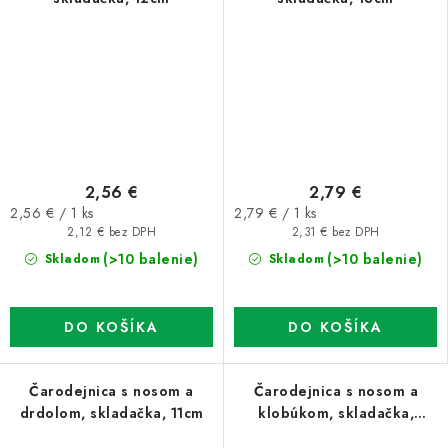
2,56 €
2,79 €
Jednotková
Jednotková
2,56 € / 1 ks
2,79 € / 1 ks
cena:
cena:
2,12 € bez DPH
2,31 € bez DPH
(>10 balenie)
(>10 balenie)
Skladom
Skladom
DO KOŠÍKA
DO KOŠÍKA
Čarodejnica s nosom a
Čarodejnica s nosom a
drdolom, skladačka, 11cm
klobúkom, skladačka,
12,5cm