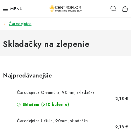
Prejsť
Hľad
na
obsah
Čarodejnice
SEZÓNNÁ TVORBA
DŘEVENÉ VÝROBKY
Skladačky na zlepenie
MEDAILY
PLACKY A MAGNETKY S POTISKEM
Najpredávanejšie
VŠETKO PRE TVORENIE
Čarodejnica Ohnimúra, 90mm, skladačka
2,18 €
KVETY A LISTY
(>10 balenie)
Skladom
SVADBA
Čarodejnica Uršula, 90mm, skladačka
2,18 €