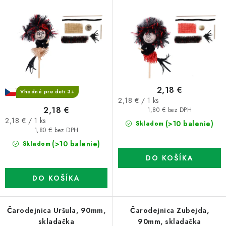
o
p
d
r
u
o
k
d
t
u
o
k
2,18 €
v
t
Vhodné pre deti 3+
Jednotková
2,18 € / 1 ks
o
2,18 €
cena:
1,80 € bez DPH
Jednotková
v
2,18 € / 1 ks
(>10 balenie)
Skladom
cena:
1,80 € bez DPH
(>10 balenie)
Skladom
DO KOŠÍKA
DO KOŠÍKA
Čarodejnica Uršula, 90mm,
Čarodejnica Zubejda,
skladačka
90mm, skladačka