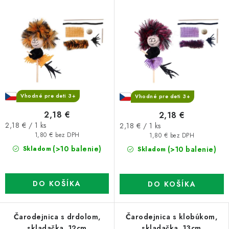
Vhodné pre deti 3+
Vhodné pre deti 3+
2,18 €
2,18 €
Jednotková
Jednotková
2,18 € / 1 ks
2,18 € / 1 ks
cena:
cena:
1,80 € bez DPH
1,80 € bez DPH
(>10 balenie)
(>10 balenie)
Skladom
Skladom
DO KOŠÍKA
DO KOŠÍKA
Čarodejnica s drdolom,
Čarodejnica s klobúkom,
skladačka, 12cm
skladačka, 13cm