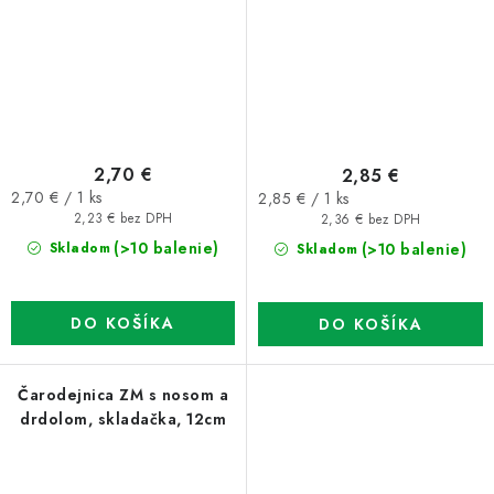
2,70 €
2,85 €
Jednotková
Jednotková
2,70 € / 1 ks
2,85 € / 1 ks
cena:
cena:
2,23 € bez DPH
2,36 € bez DPH
(>10 balenie)
(>10 balenie)
Skladom
Skladom
DO KOŠÍKA
DO KOŠÍKA
Čarodejnica ZM s nosom a
drdolom, skladačka, 12cm