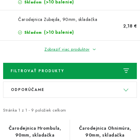
NOVINKY
(>10 balenie)
Skladom
TIPY NA TVORENIE
Čarodejnica Zubejda, 90mm, skladačka
2,18 €
(>10 balenie)
Skladom
Dopravné
Kontaktujte nás
O nás - kto sme?
Hodnotenie obchodu
Obchodné podmienky
Zobraziť viac produktov
Podmienky ochrany osobných údajov
Ako získať lepšie ceny?
Moja objednávka
FILTROVAŤ PRODUKTY
V
R
ODPORÚČAME
ý
a
p
d
i
e
Stránka
1
z
1
-
9
položiek celkom
s
n
p
i
Čarodejnica Hrombula,
Čarodejnica Ohnimúra,
90mm, skladačka
90mm, skladačka
r
e