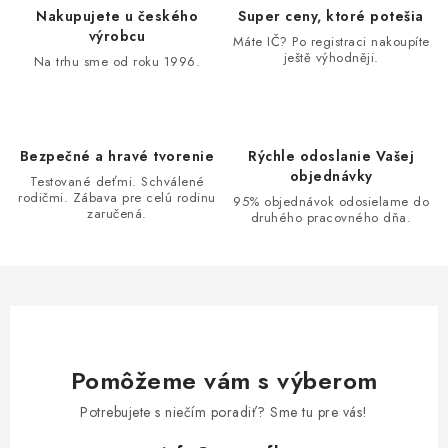
d
Nakupujete u českého
Super ceny, ktoré potešia
a
výrobcu
Máte IČ? Po registraci nakoupíte
ještě výhodněji.
c
Na trhu sme od roku 1996.
i
e
p
Bezpečné a hravé tvorenie
Rýchle odoslanie Vašej
r
objednávky
Testované deťmi. Schválené
v
rodičmi. Zábava pre celú rodinu
95% objednávok odosielame do
zaručená.
k
druhého pracovného dňa.
y
v
ý
p
i
s
Pomôžeme vám s výberom
u
Potrebujete s niečím poradiť? Sme tu pre vás!