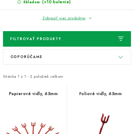
NOVINKY
(>10 balenie)
Skladom
TIPY NA TVORENIE
Zobraziť viac produktov
Dopravné
Kontaktujte nás
O nás - kto sme?
FILTROVAŤ PRODUKTY
Hodnotenie obchodu
Obchodné podmienky
V
R
Podmienky ochrany osobných údajov
ODPORÚČAME
ý
a
Ako získať lepšie ceny?
Moja objednávka
p
d
i
e
Stránka
1
z
1
-
2
položiek celkom
s
n
p
i
Papierové vidly, 65mm
Foliové vidly, 65mm
r
e
o
p
d
r
u
o