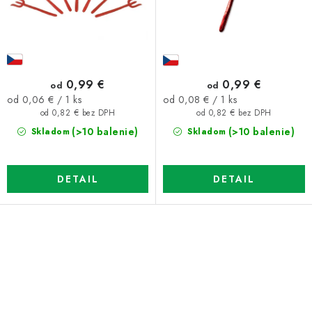
k
d
t
u
o
k
v
t
o
0,99 €
0,99 €
od
od
v
Jednotková
Jednotková
od 0,06 € / 1 ks
od 0,08 € / 1 ks
cena:
cena:
od 0,82 € bez DPH
od 0,82 € bez DPH
(>10 balenie)
(>10 balenie)
Skladom
Skladom
DETAIL
DETAIL
O
v
l
á