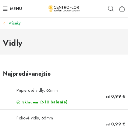
Prejsť
Hľad
na
obsah
Výseky
SEZÓNNÁ TVORBA
DŘEVENÉ VÝROBKY
Vidly
MEDAILY
PLACKY A MAGNETKY S POTISKEM
Najpredávanejšie
VŠETKO PRE TVORENIE
Papierové vidly, 65mm
0,99 €
od
KVETY A LISTY
(>10 balenie)
Skladom
SVADBA
Foliové vidly, 65mm
0,99 €
od