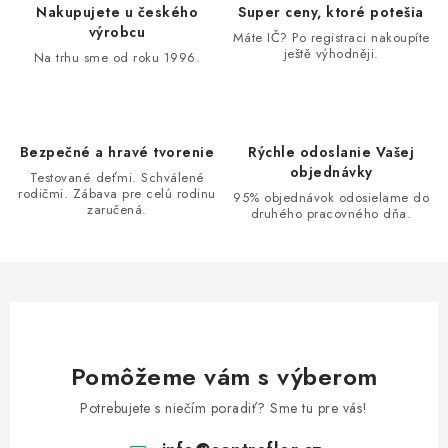
d
Nakupujete u českého
Super ceny, ktoré potešia
a
výrobcu
Máte IČ? Po registraci nakoupíte
ještě výhodněji.
c
Na trhu sme od roku 1996.
i
e
p
Bezpečné a hravé tvorenie
Rýchle odoslanie Vašej
r
objednávky
Testované deťmi. Schválené
v
rodičmi. Zábava pre celú rodinu
95% objednávok odosielame do
zaručená.
k
druhého pracovného dňa.
y
v
ý
p
i
s
Pomôžeme vám s výberom
u
Potrebujete s niečím poradiť? Sme tu pre vás!