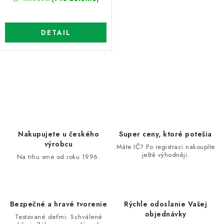
DETAIL
O
v
l
á
d
Nakupujete u českého
Super ceny, ktoré potešia
a
výrobcu
Máte IČ? Po registraci nakoupíte
ještě výhodněji.
c
Na trhu sme od roku 1996.
i
e
p
Bezpečné a hravé tvorenie
Rýchle odoslanie Vašej
r
objednávky
Testované deťmi. Schválené