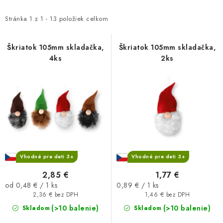
p
d
i
e
Stránka
1
z
1
-
13
položiek celkom
s
n
p
i
Škriatok 105mm skladačka,
Škriatok 105mm skladačka,
4ks
2ks
r
e
o
p
d
r
u
o
k
d
t
u
o
k
v
t
Vhodné pre deti 3+
Vhodné pre deti 3+
o
2,85 €
1,77 €
Jednotková
v
Jednotková
od 0,48 € / 1 ks
0,89 € / 1 ks
cena:
cena:
2,36 € bez DPH
1,46 € bez DPH
(>10 balenie)
(>10 balenie)
Skladom
Skladom