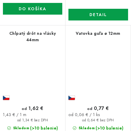
DO KOŠÍKA
DETAIL
Chlpatý drôt na vlásky
Vatovka guľa ø 12mm
44mm
1,62 €
0,77 €
od
od
Jednotková
Jednotková
1,43 € / 1 m
od 0,06 € / 1 ks
cena:
cena:
od 1,34 € bez DPH
od 0,64 € bez DPH
(>10 balenie)
(>10 balenie)
Skladom
Skladom