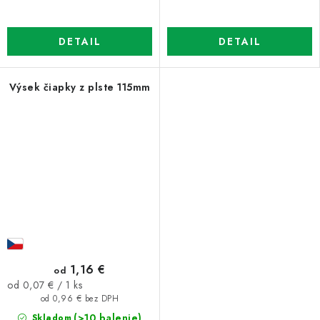
DETAIL
DETAIL
Výsek čiapky z plste 115mm
1,16 €
od
Jednotková
od 0,07 € / 1 ks
cena:
od 0,96 € bez DPH
(>10 balenie)
Skladom