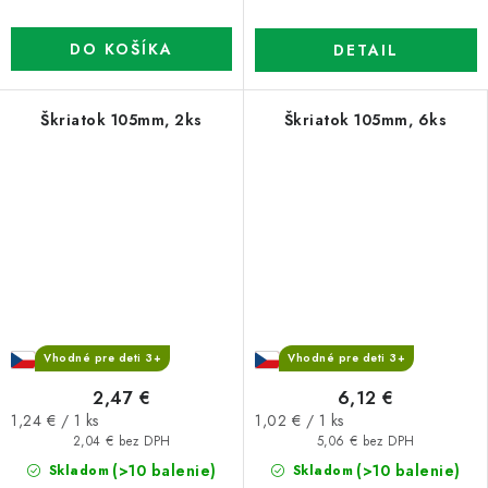
DO KOŠÍKA
DETAIL
Škriatok 105mm, 2ks
Škriatok 105mm, 6ks
Vhodné pre deti 3+
Vhodné pre deti 3+
2,47 €
6,12 €
Jednotková
Jednotková
1,24 € / 1 ks
1,02 € / 1 ks
cena:
cena:
2,04 € bez DPH
5,06 € bez DPH
(>10 balenie)
(>10 balenie)
Skladom
Skladom