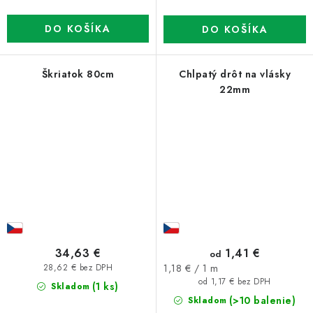
DO KOŠÍKA
DO KOŠÍKA
Škriatok 80cm
Chlpatý drôt na vlásky
22mm
34,63 €
1,41 €
od
Jednotková
1,18 € / 1 m
28,62 € bez DPH
cena:
od 1,17 € bez DPH
(1 ks)
Skladom
(>10 balenie)
Skladom