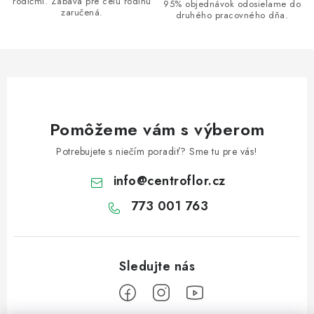
v
rodičmi. Zábava pre celú rodinu
95% objednávok odosielame do
zaručená.
k
druhého pracovného dňa.
y
v
ý
p
i
s
Pomôžeme vám s výberom
u
Potrebujete s niečím poradiť? Sme tu pre vás!
info
@
centroflor.cz
773 001 763