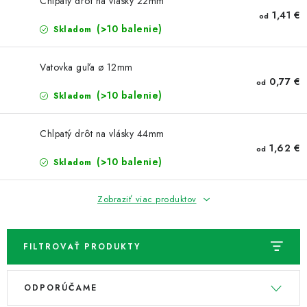
NOVINKY
Chlpatý drôt na vlásky 22mm
1,41 €
od
(>10 balenie)
Skladom
TIPY NA TVORENIE
Vatovka guľa ø 12mm
Dopravné
Kontaktujte nás
O nás - kto sme?
0,77 €
od
(>10 balenie)
Hodnotenie obchodu
Skladom
Obchodné podmienky
Podmienky ochrany osobných údajov
Chlpatý drôt na vlásky 44mm
Ako získať lepšie ceny?
Moja objednávka
1,62 €
od
(>10 balenie)
Skladom
Zobraziť viac produktov
FILTROVAŤ PRODUKTY
V
R
ODPORÚČAME
ý
a