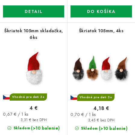
DETAIL
DO KOŠÍKA
Škriatok 105mm skladačka,
Škriatok 105mm, 4ks
6ks
Vhodné pre deti 3+
Vhodné pre deti 3+
4 €
4,18 €
Jednotková
Jednotková
0,67 € / 1 ks
0,70 € / 1 ks
cena:
cena:
3,31 € bez DPH
3,45 € bez DPH
(>10 balenie)
(>10 balenie)
Skladom
Skladom