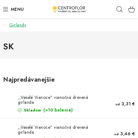
Prejsť
Hľad
na
obsah
Girlandy
SEZÓNNÁ TVORBA
DŘEVENÉ VÝROBKY
SK
MEDAILY
PLACKY A MAGNETKY S POTISKEM
Najpredávanejšie
VŠETKO PRE TVORENIE
,,Veselé Vianoce" vianočná drevená
girlanda
3,31 €
od
KVETY A LISTY
(>10 balenie)
Skladom
SVADBA
,,Veselé Vianoce" vianočná drevená
girlanda
3,46 €
od