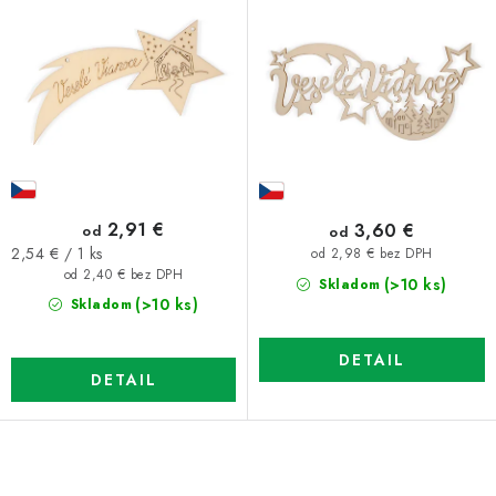
2,91 €
3,60 €
od
od
Jednotková
2,54 € / 1 ks
od 2,98 € bez DPH
cena:
od 2,40 € bez DPH
(>10 ks)
Skladom
(>10 ks)
Skladom
DETAIL
DETAIL
O