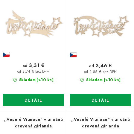
o
p
d
r
u
o
k
d
t
u
o
k
v
t
o
3,31 €
3,46 €
od
od
v
od 2,74 € bez DPH
od 2,86 € bez DPH
(>10 ks)
(>10 ks)
Skladom
Skladom
DETAIL
DETAIL
,,Veselé Vianoce" vianočná
,,Veselé Vianoce" vianočná
drevená girlanda
drevená girlanda