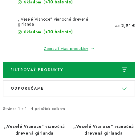
NOVINKY
(>10 balenie)
Skladom
TIPY NA TVORENIE
,,Veselé Vianoce" vianočná drevená
girlanda
2,91 €
od
(>10 balenie)
Skladom
Dopravné
Kontaktujte nás
O nás - kto sme?
Hodnotenie obchodu
Obchodné podmienky
Zobraziť viac produktov
Podmienky ochrany osobných údajov
Ako získať lepšie ceny?
Moja objednávka
FILTROVAŤ PRODUKTY
V
R
ODPORÚČAME
ý
a
p
d
i
e
Stránka
1
z
1
-
4
položiek celkom
s
n
p
i
,,Veselé Vianoce" vianočná
,,Veselé Vianoce" vianočná
drevená girlanda
drevená girlanda
r
e