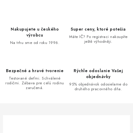
v
l
á
d
Nakupujete u českého
Super ceny, ktoré potešia
a
výrobcu
Máte IČ? Po registraci nakoupíte
ještě výhodněji.
c
Na trhu sme od roku 1996.
i
e
p
Bezpečné a hravé tvorenie
Rýchle odoslanie Vašej
r
objednávky
Testované deťmi. Schválené
v
rodičmi. Zábava pre celú rodinu
95% objednávok odosielame do
zaručená.
k
druhého pracovného dňa.
y
v
ý
p
i