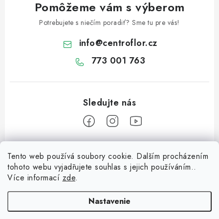
s
Pomôžeme vám s výberom
u
Potrebujete s niečím poradiť? Sme tu pre vás!
info
@
centroflor.cz
773 001 763
Z
Tento web používá soubory cookie. Dalším procházením
á
tohoto webu vyjadřujete souhlas s jejich používáním..
Informace pro vás
p
Více informací
zde
.
ä
Dopravné
Tipy na tvorenie
t
Nastavenie
Kontaktujte nás
i
Včielka na prst z chlpatého drôtika