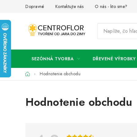
Prejsť
Dopravné
Kontaktujte nás
O nás - kto sme?
na
obsah
SEZÓNNÁ TVORBA
DŘEVENÉ VÝROBKY
Domov
Hodnotenie obchodu
V
Hodnotenie obchodu
ý
p
i