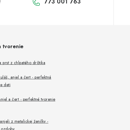
773 001 763
!
a tvorenie
a prst z chlpatého drôtika
uláš, anjel a čert - perfektná
e deti
njel a čert - perfektné tvorenie
 anjeli z metalickej ženilky -
 ozdoby