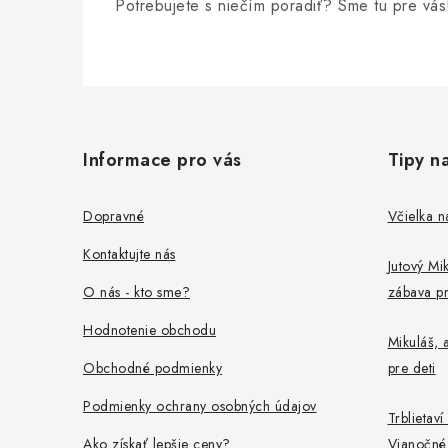
i
Potrebujete s niečím poradiť? Sme tu pre vás
p
e
r
v
Z
k
á
y
Informace pro vás
Tipy n
p
v
ä
ý
Dopravné
Včielka n
t
p
Kontaktujte nás
Jutový Mik
i
i
O nás - kto sme?
zábava pr
s
e
Hodnotenie obchodu
u
Mikuláš, a
Obchodné podmienky
pre deti
Podmienky ochrany osobných údajov
Trblietaví
Ako získať lepšie ceny?
Vianočné