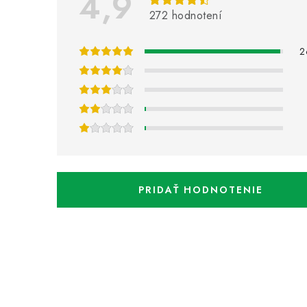
4,9
s
272 hodnotení
h
2
o
d
n
o
t
PRIDAŤ HODNOTENIE
e
n
í