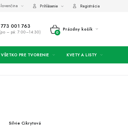
lovenčina
rany osobných údajov
Ako získať lepšie ceny?
Moja objedná
Prihlásenie
Registrácia
773 001 763
Prázdny košík
(po – pá: 7:00–14:30)
NÁKUPNÝ
KOŠÍK
VŠETKO PRE TVORENIE
KVETY A LISTY
SVAD
Silvie Cikrytová