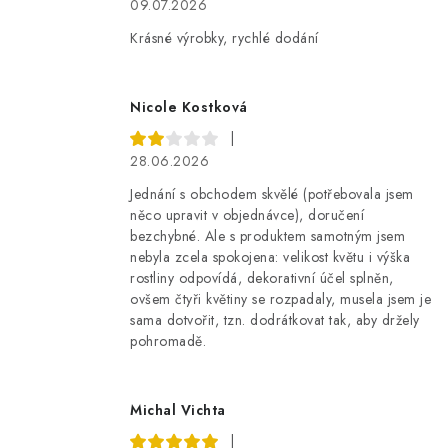
09.07.2026
Krásné výrobky, rychlé dodání
Nicole Kostková
|
28.06.2026
Jednání s obchodem skvělé (potřebovala jsem
něco upravit v objednávce), doručení
bezchybné. Ale s produktem samotným jsem
nebyla zcela spokojena: velikost květu i výška
rostliny odpovídá, dekorativní účel splněn,
ovšem čtyři květiny se rozpadaly, musela jsem je
sama dotvořit, tzn. dodrátkovat tak, aby držely
pohromadě.
Michal Vichta
|