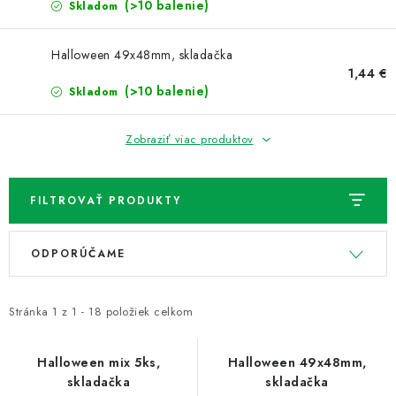
NOVINKY
(>10 balenie)
Skladom
TIPY NA TVORENIE
Halloween 49x48mm, skladačka
1,44 €
(>10 balenie)
Skladom
Dopravné
Kontaktujte nás
O nás - kto sme?
Hodnotenie obchodu
Obchodné podmienky
Zobraziť viac produktov
Podmienky ochrany osobných údajov
Ako získať lepšie ceny?
Moja objednávka
FILTROVAŤ PRODUKTY
V
R
ODPORÚČAME
ý
a
p
d
i
e
Stránka
1
z
1
-
18
položiek celkom
s
n
p
i
Halloween mix 5ks,
Halloween 49x48mm,
skladačka
skladačka
r
e