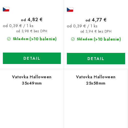
4,82 €
4,77 €
od
od
Jednotková
Jednotková
od 0,39 € / 1 ks
od 0,39 € / 1 ks
cena:
cena:
od 3,98 € bez DPH
od 3,94 € bez DPH
(>10 balenie)
(>10 balenie)
Skladom
Skladom
DETAIL
DETAIL
Vatovka Halloween
Vatovka Halloween
35x49mm
25x58mm