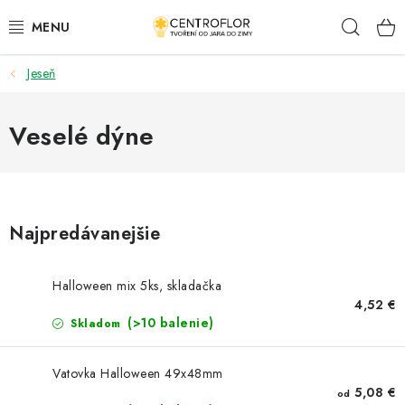
Prejsť
Hľad
na
obsah
Jeseň
SEZÓNNÁ TVORBA
DŘEVENÉ VÝROBKY
Veselé dýne
MEDAILY
PLACKY A MAGNETKY S POTISKEM
Najpredávanejšie
VŠETKO PRE TVORENIE
Halloween mix 5ks, skladačka
4,52 €
KVETY A LISTY
(>10 balenie)
Skladom
SVADBA
Vatovka Halloween 49x48mm
5,08 €
od