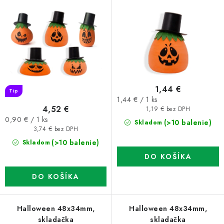
o
p
d
r
u
o
k
d
t
u
o
k
1,44 €
v
t
Tip
Jednotková
1,44 € / 1 ks
o
4,52 €
cena:
1,19 € bez DPH
Jednotková
v
0,90 € / 1 ks
(>10 balenie)
Skladom
cena:
3,74 € bez DPH
(>10 balenie)
Skladom
DO KOŠÍKA
DO KOŠÍKA
Halloween 48x34mm,
Halloween 48x34mm,
skladačka
skladačka