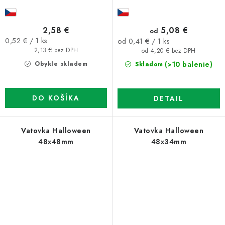
2,58 €
5,08 €
od
Jednotková
0,52 € / 1 ks
Jednotková
od 0,41 € / 1 ks
cena:
2,13 € bez DPH
cena:
od 4,20 € bez DPH
Obykle skladem
(>10 balenie)
Skladom
DO KOŠÍKA
DETAIL
Vatovka Halloween
Vatovka Halloween
48x48mm
48x34mm