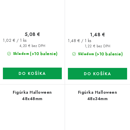
5,08 €
1,48 €
Jednotková
Jednotková
1,02 € / 1 ks
1,48 € / 1 ks
cena:
cena:
4,20 € bez DPH
1,22 € bez DPH
(>10 balenie)
(>10 balenie)
Skladom
Skladom
DO KOŠÍKA
DO KOŠÍKA
Figúrka Halloween
Figúrka Halloween
48x48mm
48x34mm