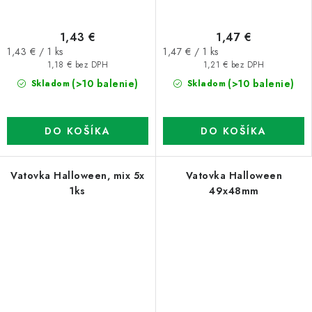
1,43 €
1,47 €
Jednotková
Jednotková
1,43 € / 1 ks
1,47 € / 1 ks
cena:
cena:
1,18 € bez DPH
1,21 € bez DPH
(>10 balenie)
(>10 balenie)
Skladom
Skladom
DO KOŠÍKA
DO KOŠÍKA
Vatovka Halloween, mix 5x
Vatovka Halloween
1ks
49x48mm