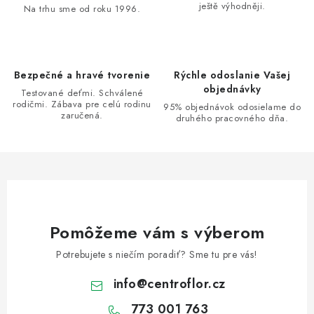
ještě výhodněji.
c
Na trhu sme od roku 1996.
i
e
p
Bezpečné a hravé tvorenie
Rýchle odoslanie Vašej
r
objednávky
Testované deťmi. Schválené
v
rodičmi. Zábava pre celú rodinu
95% objednávok odosielame do
zaručená.
k
druhého pracovného dňa.
y
v
ý
p
i
s
Pomôžeme vám s výberom
u
Potrebujete s niečím poradiť? Sme tu pre vás!
info
@
centroflor.cz
773 001 763