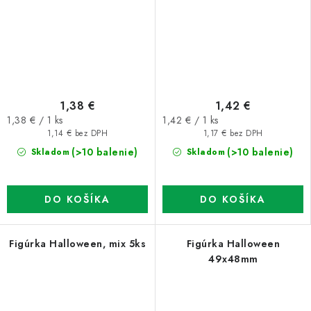
1,38 €
1,42 €
Jednotková
Jednotková
1,38 € / 1 ks
1,42 € / 1 ks
cena:
cena:
1,14 € bez DPH
1,17 € bez DPH
(>10 balenie)
(>10 balenie)
Skladom
Skladom
DO KOŠÍKA
DO KOŠÍKA
Figúrka Halloween, mix 5ks
Figúrka Halloween
49x48mm