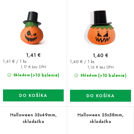
1,41 €
1,40 €
Jednotková
Jednotková
1,41 € / 1 ks
1,40 € / 1 ks
cena:
cena:
1,17 € bez DPH
1,16 € bez DPH
(>10 balenie)
(>10 balenie)
Skladom
Skladom
DO KOŠÍKA
DO KOŠÍKA
Halloween 35x49mm,
Halloween 25x58mm,
skladačka
skladačka