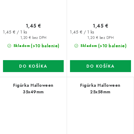
1,45 €
1,45 €
Jednotková
Jednotková
1,45 € / 1 ks
1,45 € / 1 ks
cena:
cena:
1,20 € bez DPH
1,20 € bez DPH
(>10 balenie)
(>10 balenie)
Skladom
Skladom
DO KOŠÍKA
DO KOŠÍKA
Figúrka Halloween
Figúrka Halloween
35x49mm
25x58mm