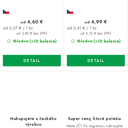
4,60 €
4,99 €
od
od
Jednotková
Jednotková
od 0,37 € / 1 ks
od 0,41 € / 1 ks
cena:
cena:
od 3,80 € bez DPH
od 4,12 € bez DPH
(>10 balenie)
(>10 balenie)
Skladom
Skladom
DETAIL
DETAIL
O
v
l
á
d
Nakupujete u českého
Super ceny, ktoré potešia
a
výrobcu
Máte IČ? Po registraci nakoupíte