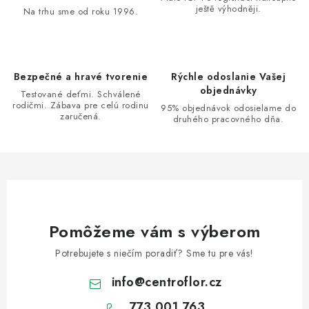
ještě výhodněji.
c
Na trhu sme od roku 1996.
i
e
p
Bezpečné a hravé tvorenie
Rýchle odoslanie Vašej
r
objednávky
Testované deťmi. Schválené
v
rodičmi. Zábava pre celú rodinu
95% objednávok odosielame do
zaručená.
k
druhého pracovného dňa.
y
v
ý
p
i
s
Pomôžeme vám s výberom
u
Potrebujete s niečím poradiť? Sme tu pre vás!
info
@
centroflor.cz
773 001 763