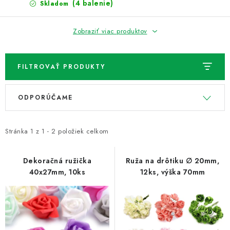
NOVINKY
(4 balenie)
Skladom
TIPY NA TVORENIE
Zobraziť viac produktov
Dopravné
Kontaktujte nás
O nás - kto sme?
FILTROVAŤ PRODUKTY
Hodnotenie obchodu
Obchodné podmienky
V
R
Podmienky ochrany osobných údajov
ODPORÚČAME
ý
a
Ako získať lepšie ceny?
Moja objednávka
p
d
i
e
Stránka
1
z
1
-
2
položiek celkom
s
n
p
i
Dekoračná ružička
Ruža na drôtiku ∅ 20mm,
40x27mm, 10ks
12ks, výška 70mm
r
e
o
p
d
r
u
o