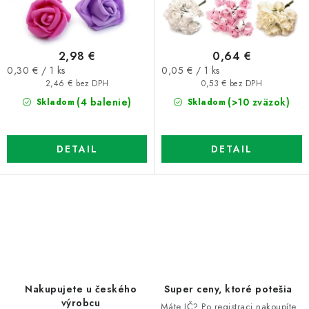
k
d
t
u
o
k
2,98 €
0,64 €
v
t
Jednotková
Jednotková
0,30 € / 1 ks
0,05 € / 1 ks
o
cena:
cena:
2,46 € bez DPH
0,53 € bez DPH
v
(4 balenie)
(>10 zväzok)
Skladom
Skladom
DETAIL
DETAIL
O
v
l
á
d
Nakupujete u českého
Super ceny, ktoré potešia
a
výrobcu
Máte IČ? Po registraci nakoupíte