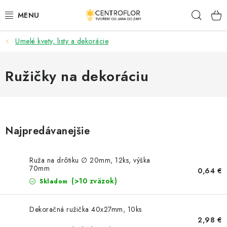
Prejsť
Hľad
na
obsah
Umelé kvety, listy a dekorácie
SEZÓNNÁ TVORBA
DŘEVENÉ VÝROBKY
Ružičky na dekoráciu
MEDAILY
PLACKY A MAGNETKY S POTISKEM
Najpredávanejšie
VŠETKO PRE TVORENIE
Ruža na drôtiku ∅ 20mm, 12ks, výška
70mm
0,64 €
KVETY A LISTY
(>10 zväzok)
Skladom
SVADBA
Dekoračná ružička 40x27mm, 10ks
2,98 €