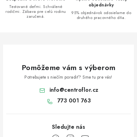
r
objednávky
Testované deťmi. Schválené
v
rodičmi. Zábava pre celú rodinu
95% objednávok odosielame do
zaručená.
k
druhého pracovného dňa.
y
v
ý
p
i
s
Pomôžeme vám s výberom
u
Potrebujete s niečím poradiť? Sme tu pre vás!
info
@
centroflor.cz
773 001 763