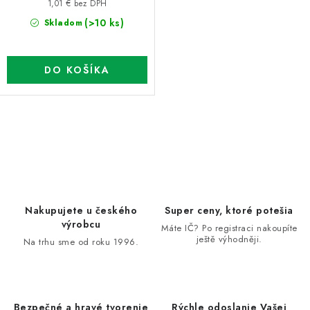
1,01 € bez DPH
o
(>10 ks)
Skladom
v
DO KOŠÍKA
O
v
l
á
d
Nakupujete u českého
Super ceny, ktoré potešia
a
výrobcu
Máte IČ? Po registraci nakoupíte
ještě výhodněji.
c
Na trhu sme od roku 1996.
i
e
p
Bezpečné a hravé tvorenie
Rýchle odoslanie Vašej