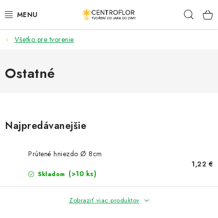
Prejsť
Hľad
na
obsah
Všetko pre tvorenie
SEZÓNNÁ TVORBA
DŘEVENÉ VÝROBKY
Ostatné
MEDAILY
PLACKY A MAGNETKY S POTISKEM
Najpredávanejšie
VŠETKO PRE TVORENIE
Prútené hniezdo Ø 8cm
1,22 €
KVETY A LISTY
(>10 ks)
Skladom
SVADBA
Zobraziť viac produktov