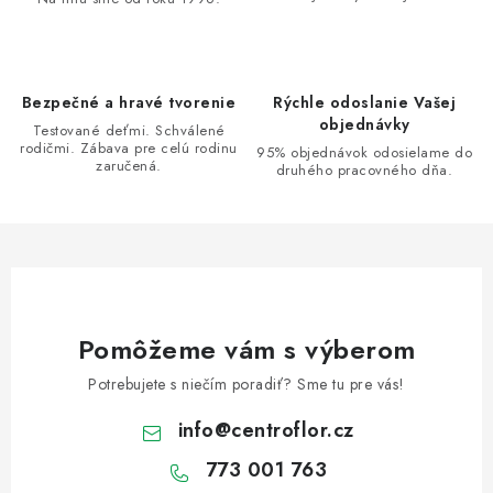
c
i
e
p
Bezpečné a hravé tvorenie
Rýchle odoslanie Vašej
r
objednávky
Testované deťmi. Schválené
v
rodičmi. Zábava pre celú rodinu
95% objednávok odosielame do
zaručená.
k
druhého pracovného dňa.
y
v
ý
p
i
s
Pomôžeme vám s výberom
u
Potrebujete s niečím poradiť? Sme tu pre vás!
info
@
centroflor.cz
773 001 763