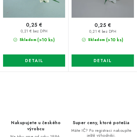
k
d
t
u
o
k
0,25 €
0,25 €
v
t
0,21 € bez DPH
0,21 € bez DPH
o
(>10 ks)
(>10 ks)
Skladom
Skladom
v
DETAIL
DETAIL
O
v
l
á
d
Nakupujete u českého
Super ceny, ktoré potešia
a
výrobcu
Máte IČ? Po registraci nakoupíte
ještě výhodněji.
Na trhu sme od roku 1996.