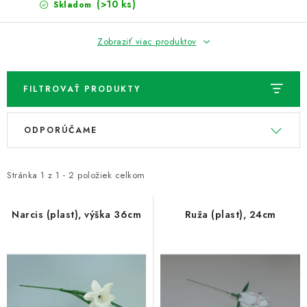
NOVINKY
(>10 ks)
Skladom
TIPY NA TVORENIE
Zobraziť viac produktov
Dopravné
Kontaktujte nás
O nás - kto sme?
FILTROVAŤ PRODUKTY
Hodnotenie obchodu
Obchodné podmienky
V
R
Podmienky ochrany osobných údajov
ODPORÚČAME
ý
a
Ako získať lepšie ceny?
Moja objednávka
p
d
i
e
Stránka
1
z
1
-
2
položiek celkom
s
n
p
i
Narcis (plast), výška 36cm
Ruža (plast), 24cm
r
e
o
p
d
r
u
o