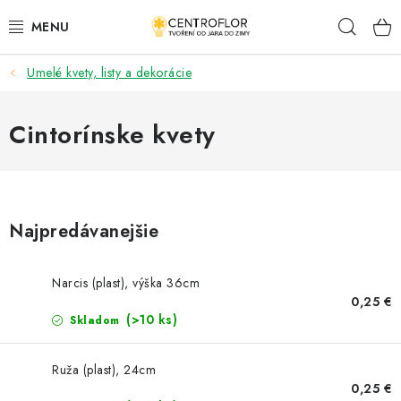
Prejsť
Hľad
na
obsah
Umelé kvety, listy a dekorácie
SEZÓNNÁ TVORBA
DŘEVENÉ VÝROBKY
Cintorínske kvety
MEDAILY
PLACKY A MAGNETKY S POTISKEM
Najpredávanejšie
VŠETKO PRE TVORENIE
Narcis (plast), výška 36cm
0,25 €
KVETY A LISTY
(>10 ks)
Skladom
SVADBA
Ruža (plast), 24cm
0,25 €