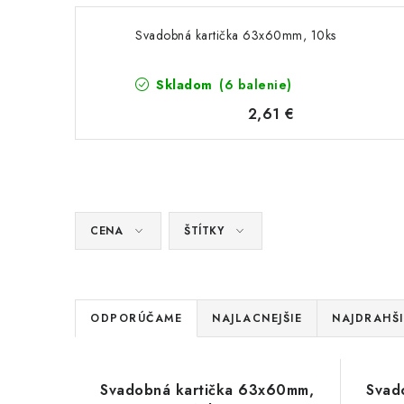
Svadobná kartička 63x60mm, 10ks
Skladom
(6 balenie)
2,61 €
CENA
ŠTÍTKY
R
ODPORÚČAME
NAJLACNEJŠIE
NAJDRAHŠI
a
V
d
Svadobná kartička 63x60mm,
Svad