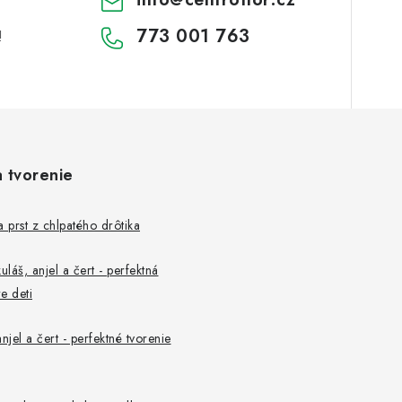
773 001 763
!
a tvorenie
a prst z chlpatého drôtika
uláš, anjel a čert - perfektná
e deti
njel a čert - perfektné tvorenie