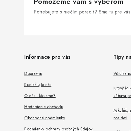
v
Pomôžeme vám s výberom
k
Potrebujete s niečím poradiť? Sme tu pre vás
y
v
Z
ý
p
á
Informace pro vás
Tipy n
i
p
s
ä
Dopravné
Včielka n
u
t
Kontaktujte nás
Jutový Mik
i
O nás - kto sme?
zábava pr
e
Hodnotenie obchodu
Mikuláš, a
Obchodné podmienky
pre deti
Podmienky ochrany osobných údajov