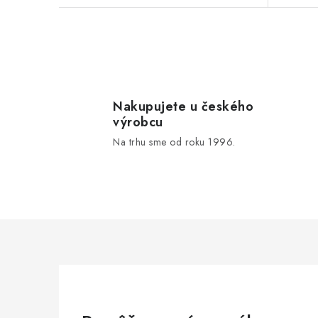
v
v
O
v
l
Nakupujete u českého
výrobcu
á
Na trhu sme od roku 1996.
d
a
c
i
e
p
r