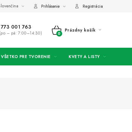
lovenčina
rany osobných údajov
Ako získať lepšie ceny?
Moja objedná
Prihlásenie
Registrácia
773 001 763
Prázdny košík
(po – pá: 7:00–14:30)
NÁKUPNÝ
KOŠÍK
VŠETKO PRE TVORENIE
KVETY A LISTY
SVAD