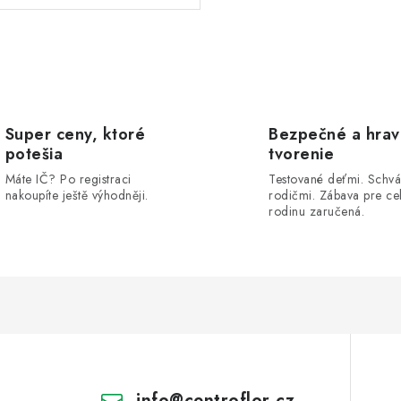
Super ceny, ktoré
Bezpečné a hra
potešia
tvorenie
Máte IČ? Po registraci
Testované deťmi. Schvá
nakoupíte ještě výhodněji.
rodičmi. Zábava pre ce
rodinu zaručená.
info
@
centroflor.cz