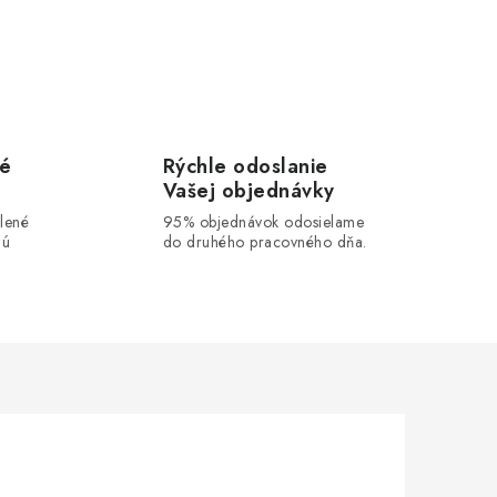
vé
Rýchle odoslanie
Vašej objednávky
lené
95% objednávok odosielame
lú
do druhého pracovného dňa.