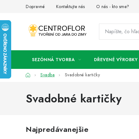
Prejsť
Dopravné
Kontaktujte nás
O nás - kto sme?
na
obsah
SEZÓNNÁ TVORBA
DŘEVENÉ VÝROBKY
Domov
Svadba
Svadobné kartičky
Svadobné kartičky
Najpredávanejšie