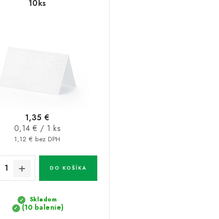
10ks
1,35 €
Jednotková
0,14 € / 1 ks
cena:
1,12 € bez DPH
DO KOŠÍKA
Skladom
(10 balenie)