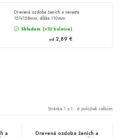
Drevená ozdoba ženích a nevesta
151x128mm, dĺžka 110mm
Skladom
(>10 balenie)
2,89 €
od
Stránka
1
z
1
-
6
položiek celkom
h a
Drevená ozdoba ženích a