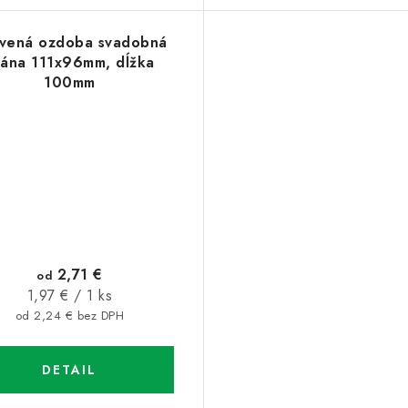
vená ozdoba svadobná
rána 111x96mm, dĺžka
100mm
2,71 €
od
Jednotková
1,97 € / 1 ks
cena:
od 2,24 € bez DPH
DETAIL