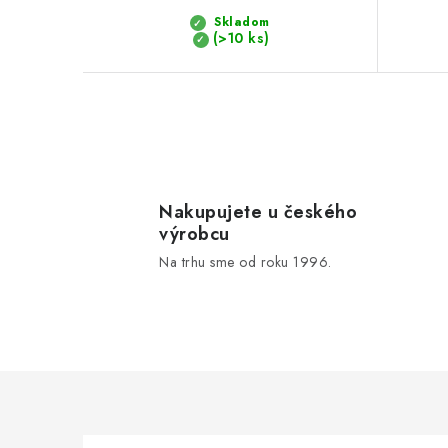
Skladom
(>10 ks)
O
v
l
Nakupujete u českého
výrobcu
á
Na trhu sme od roku 1996.
d
a
c
i
e