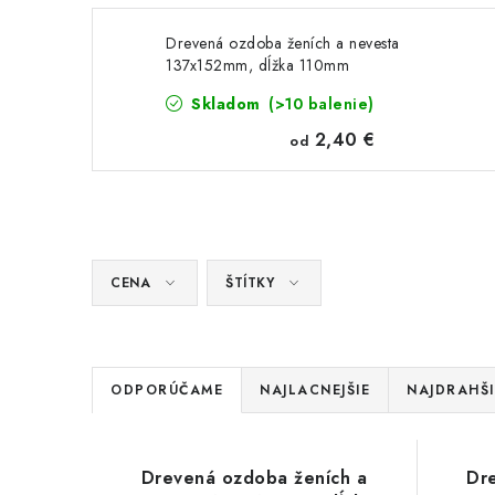
Drevená ozdoba ženích a nevesta
137x152mm, dĺžka 110mm
Skladom
(>10 balenie)
2,40 €
od
CENA
ŠTÍTKY
R
ODPORÚČAME
NAJLACNEJŠIE
NAJDRAHŠI
a
V
d
Drevená ozdoba ženích a
Dr