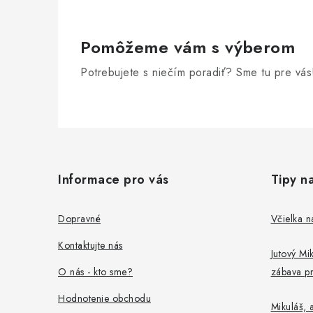
p
r
v
Pomôžeme vám s výberom
k
Potrebujete s niečím poradiť? Sme tu pre vás
y
v
Z
ý
p
á
Informace pro vás
Tipy n
i
p
s
ä
Dopravné
Včielka n
u
t
Kontaktujte nás
Jutový Mik
i
O nás - kto sme?
zábava pr
e
Hodnotenie obchodu
Mikuláš, a