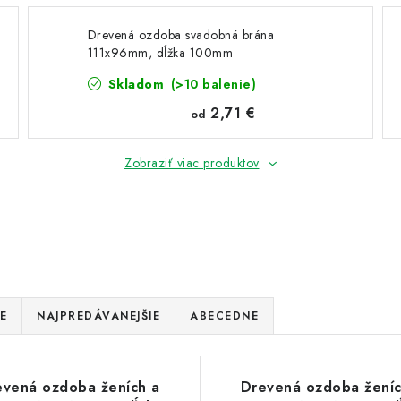
Drevená ozdoba svadobná brána
111x96mm, dĺžka 100mm
Skladom
(>10 balenie)
2,71 €
od
Zobraziť viac produktov
E
NAJPREDÁVANEJŠIE
ABECEDNE
evená ozdoba ženích a
Drevená ozdoba ženíc