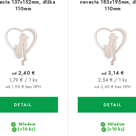
esta 137x152mm, dĺžka
nevesta 183x195mm, d
110mm
110mm
2,40 €
3,14 €
od
od
Jednotková
Jednotková
1,79 € / 1 ks
2,54 € / 1 ks
cena:
cena:
od 1,98 € bez DPH
od 2,60 € bez DPH
DETAIL
DETAIL
Skladom
Skladom
(>10 ks)
(>10 ks)