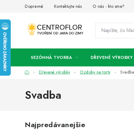
Prejsť
Dopravné
Kontaktujte nás
O nás - kto sme?
na
obsah
SEZÓNNÁ TVORBA
DŘEVENÉ VÝROBKY
Domov
Dřevené výrobky
Ozdoby na torty
Svadba
Svadba
Najpredávanejšie