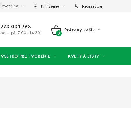
lovenčina
rany osobných údajov
Ako získať lepšie ceny?
Moja objedná
Prihlásenie
Registrácia
773 001 763
Prázdny košík
(po – pá: 7:00–14:30)
NÁKUPNÝ
KOŠÍK
VŠETKO PRE TVORENIE
KVETY A LISTY
SVAD