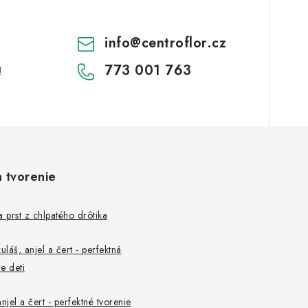
info
@
centroflor.cz
773 001 763
!
a tvorenie
a prst z chlpatého drôtika
uláš, anjel a čert - perfektná
e deti
njel a čert - perfektné tvorenie