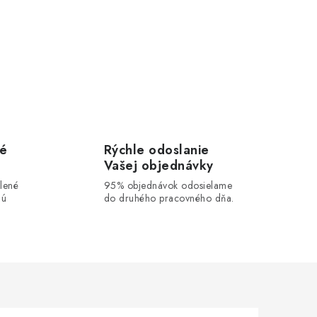
vé
Rýchle odoslanie
Vašej objednávky
lené
95% objednávok odosielame
lú
do druhého pracovného dňa.