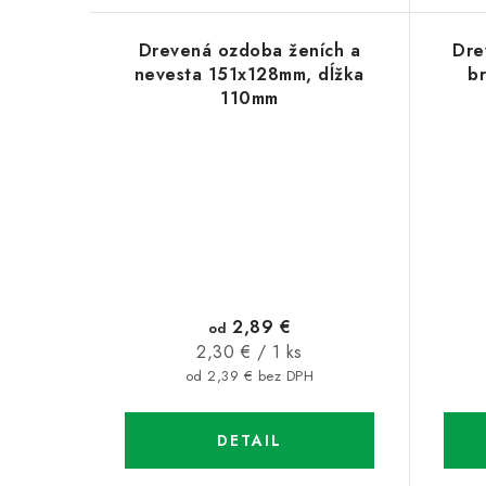
v
v
Drevená ozdoba ženích a
Dre
nevesta 151x128mm, dĺžka
b
110mm
2,89 €
od
Jednotková
2,30 € / 1 ks
cena:
od 2,39 € bez DPH
DETAIL