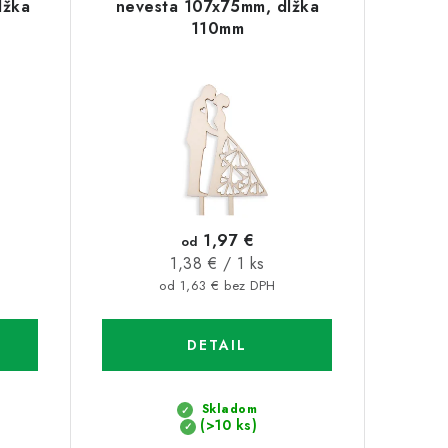
ĺžka
nevesta 107x75mm, dĺžka
110mm
1,97 €
od
Jednotková
1,38 € / 1 ks
cena:
od 1,63 € bez DPH
DETAIL
Skladom
(>10 ks)