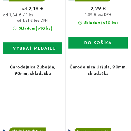
2,19 €
2,29 €
od
Jednotková
od 1,34 € / 1 ks
1,89 € bez DPH
cena:
od 1,81 € bez DPH
(>10 ks)
Skladom
(>10 ks)
Skladom
DO KOŠÍKA
Čarodejnica Zubejda,
Čarodejnica Uršula, 90mm,
90mm, skladačka
skladačka
Vhodné pre deti 3+