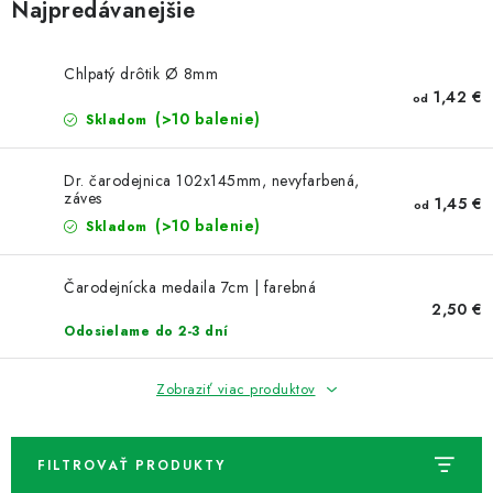
NOVINKY
Najpredávanejšie
TIPY NA TVORENIE
Chlpatý drôtik Ø 8mm
1,42 €
od
(>10 balenie)
Dopravné
Skladom
Kontaktujte nás
O nás - kto sme?
Hodnotenie obchodu
Obchodné podmienky
Dr. čarodejnica 102x145mm, nevyfarbená,
Podmienky ochrany osobných údajov
záves
1,45 €
od
Ako získať lepšie ceny?
Moja objednávka
(>10 balenie)
Skladom
Čarodejnícka medaila 7cm | farebná
2,50 €
Odosielame do 2-3 dní
Zobraziť viac produktov
FILTROVAŤ PRODUKTY