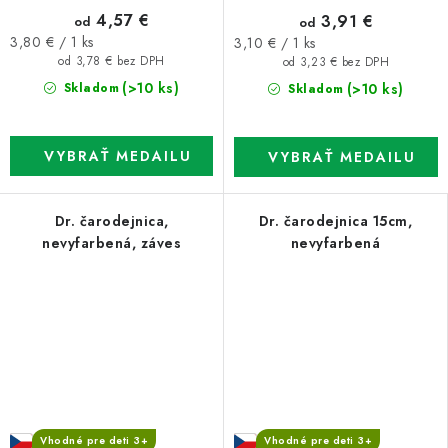
4,57 €
3,91 €
od
od
Jednotková
Jednotková
3,80 € / 1 ks
3,10 € / 1 ks
cena:
cena:
od 3,78 € bez DPH
od 3,23 € bez DPH
(>10 ks)
(>10 ks)
Skladom
Skladom
Dr. čarodejnica,
Dr. čarodejnica 15cm,
nevyfarbená, záves
nevyfarbená
Vhodné pre deti 3+
Vhodné pre deti 3+