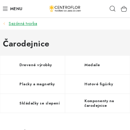
Prejsť
Hľad
na
obsah
Sezónná tvorba
SEZÓNNÁ TVORBA
DŘEVENÉ VÝROBKY
Čarodejnice
MEDAILY
Drevené výrobky
Medaile
PLACKY A MAGNETKY S POTISKEM
Placky a magnetky
Hotové figúrky
VŠETKO PRE TVORENIE
KVETY A LISTY
Komponenty na
Skládačky se slepení
čarodejnice
SVADBA