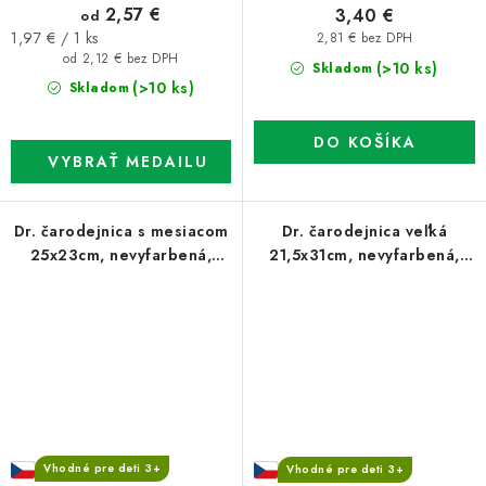
2,57 €
3,40 €
od
Jednotková
1,97 € / 1 ks
2,81 € bez DPH
cena:
od 2,12 € bez DPH
(>10 ks)
Skladom
(>10 ks)
Skladom
DO KOŠÍKA
Dr. čarodejnica s mesiacom
Dr. čarodejnica veľká
25x23cm, nevyfarbená,
21,5x31cm, nevyfarbená,
záves
záves
Vhodné pre deti 3+
Vhodné pre deti 3+