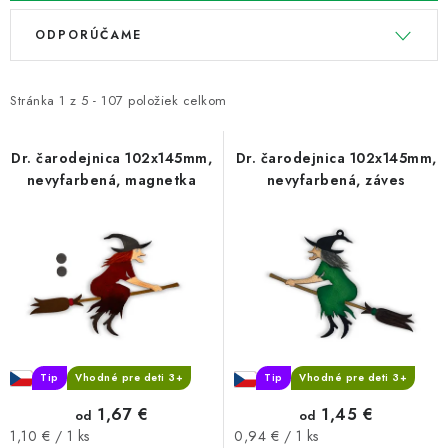
V
R
ODPORÚČAME
ý
a
p
d
i
e
Stránka
1
z
5
-
107
položiek celkom
s
n
p
i
Dr. čarodejnica 102x145mm,
Dr. čarodejnica 102x145mm,
nevyfarbená, magnetka
nevyfarbená, záves
r
e
o
p
d
r
u
o
k
d
t
u
o
k
v
t
Tip
Vhodné pre deti 3+
Tip
Vhodné pre deti 3+
o
1,67 €
1,45 €
od
od
v
Jednotková
Jednotková
1,10 € / 1 ks
0,94 € / 1 ks