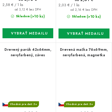
Jednotková
Jednotková
2,58 € / 1 ks
2,03 € / 1 ks
cena:
cena:
od 3,12 € bez DPH
od 2,16 € bez DPH
(>10 ks)
(>10 ks)
Skladom
Skladom
Drevený pavúk 42x64mm,
Drevená mačka 76x69mm,
nevyfarbený, záves
nevyfarbená, magnetka
Vhodné pre deti 3+
Vhodné pre deti 3+