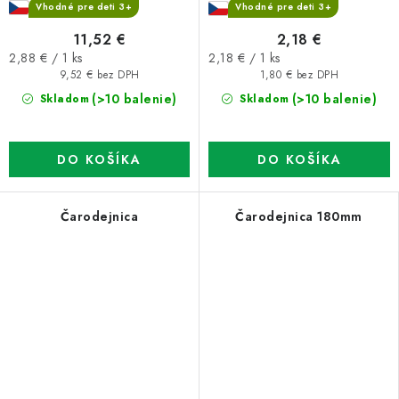
Vhodné pre deti 3+
Vhodné pre deti 3+
11,52 €
2,18 €
Jednotková
Jednotková
2,88 € / 1 ks
2,18 € / 1 ks
cena:
cena:
9,52 € bez DPH
1,80 € bez DPH
(>10 balenie)
(>10 balenie)
Skladom
Skladom
DO KOŠÍKA
DO KOŠÍKA
Čarodejnica
Čarodejnica 180mm