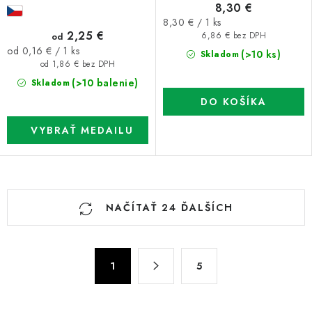
8,30 €
Jednotková
8,30 € / 1 ks
2,25 €
cena:
od
6,86 € bez DPH
Jednotková
od 0,16 € / 1 ks
(>10 ks)
Skladom
cena:
od 1,86 € bez DPH
(>10 balenie)
Skladom
DO KOŠÍKA
O
NAČÍTAŤ 24 ĎALŠÍCH
v
l
á
S
d
1
5
t
a
r
c
á