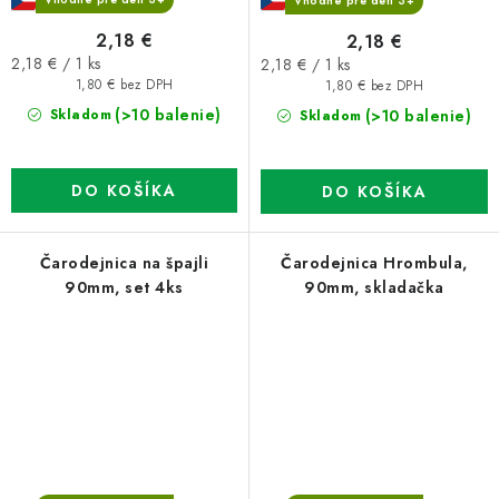
Vhodné pre deti 3+
2,18 €
2,18 €
Jednotková
Jednotková
2,18 € / 1 ks
2,18 € / 1 ks
cena:
cena:
1,80 € bez DPH
1,80 € bez DPH
(>10 balenie)
(>10 balenie)
Skladom
Skladom
DO KOŠÍKA
DO KOŠÍKA
Čarodejnica na špajli
Čarodejnica Hrombula,
90mm, set 4ks
90mm, skladačka