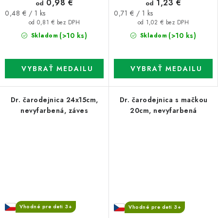
0,98 €
1,23 €
od
od
Jednotková
Jednotková
0,48 € / 1 ks
0,71 € / 1 ks
cena:
cena:
od 0,81 € bez DPH
od 1,02 € bez DPH
(>10 ks)
(>10 ks)
Skladom
Skladom
Dr. čarodejnica 24x15cm,
Dr. čarodejnica s mačkou
nevyfarbená, záves
20cm, nevyfarbená
Vhodné pre deti 3+
Vhodné pre deti 3+