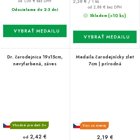
Jednotková
2,38 € / 1 ks
od 1,09 € bez DPH
cena:
od 2,88 € bez DPH
Odosielame do 2-3 dní
(>10 ks)
Skladom
Dr. čarodejnica 19x15cm,
Medaila čarodejnícky zlet
nevyfarbená, záves
7cm | prírodná
Vhodné pre deti 3+
Viac za menej
2,42 €
2,19 €
od