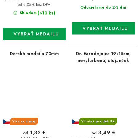
cena:
od 2,05 € bez DPH
Odosielame do 2-3 dní
(>10 ks)
Skladom
Detská medaila 70mm
Dr. čarodejnica 19x15cm,
nevyfarbená, stojanček
Viac za menej
Vhodné pre deti 3+
3,49 €
1,32 €
od
od