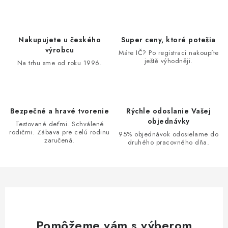
n
i
k
e
o
p
Nakupujete u českého
Super ceny, ktoré potešia
v
r
výrobcu
Máte IČ? Po registraci nakoupíte
a
v
ještě výhodněji.
Na trhu sme od roku 1996.
n
k
i
y
e
v
Bezpečné a hravé tvorenie
Rýchle odoslanie Vašej
ý
objednávky
Testované deťmi. Schválené
p
rodičmi. Zábava pre celú rodinu
95% objednávok odosielame do
i
zaručená.
druhého pracovného dňa.
s
u
Pomôžeme vám s výberom