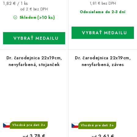
Jednotková
1,82 € / 1 ks
1,81 € bez DPH
cena:
od 2 € bez DPH
Odosielame do 2-3 dní
(>10 ks)
Skladom
Dr. čarodejnica 22x19cm,
Dr. čarodejnica 22x19cm,
nevyfarbená, stojanček
nevyfarbená, záves
Vhodné pre deti 3+
Vhodné pre deti 3+
3,78 €
2,61 €
od
od