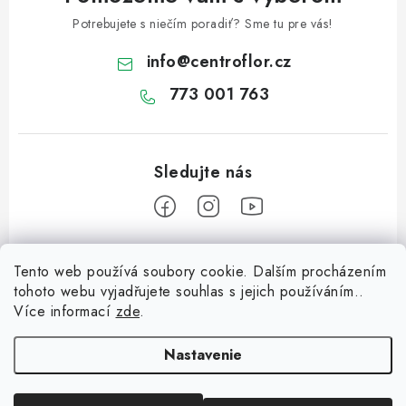
Potrebujete s niečím poradiť? Sme tu pre vás!
info
@
centroflor.cz
773 001 763
Z
Tento web používá soubory cookie. Dalším procházením
á
tohoto webu vyjadřujete souhlas s jejich používáním..
Informace pro vás
p
Více informací
zde
.
ä
Dopravné
Tipy na tvorenie
t
Nastavenie
Kontaktujte nás
i
Včielka na prst z chlpatého drôtika
O nás - kto sme?