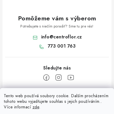
d
a
c
Pomôžeme vám s výberom
i
e
Potrebujete s niečím poradiť? Sme tu pre vás!
p
info
@
centroflor.cz
r
v
773 001 763
k
y
v
ý
p
i
Z
s
Tento web používá soubory cookie. Dalším procházením
á
u
tohoto webu vyjadřujete souhlas s jejich používáním..
Informace pro vás
p
Více informací
zde
.
ä
Dopravné