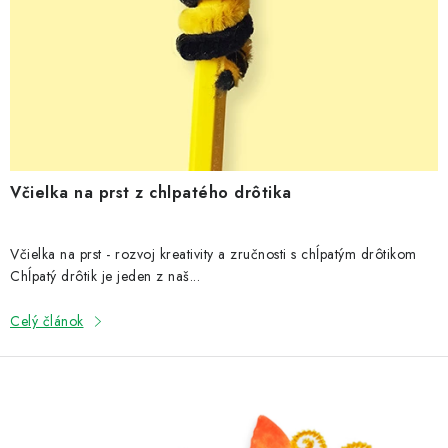
NOVINKY
o
v
TIPY NA TVORENIE
Dopravné
Kontaktujte nás
O nás - kto sme?
Hodnotenie obchodu
Obchodné podmienky
Podmienky ochrany osobných údajov
Včielka na prst z chlpatého drôtika
Ako získať lepšie ceny?
Moja objednávka
Včielka na prst - rozvoj kreativity a zručnosti s chĺpatým drôtikom
Chĺpatý drôtik je jeden z naš...
Celý článok