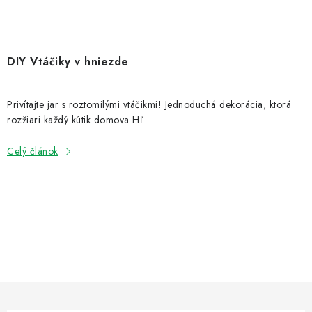
DIY Vtáčiky v hniezde
Privítajte jar s roztomilými vtáčikmi! Jednoduchá dekorácia, ktorá
rozžiari každý kútik domova Hľ...
Celý článok
O
v
l
á