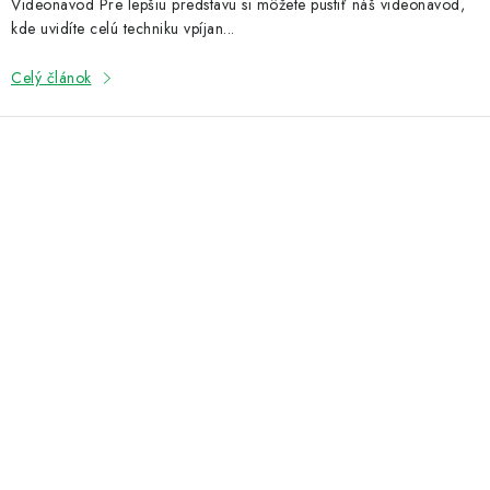
Videonavod Pre lepšiu predstavu si môžete pustiť náš videonavod,
kde uvidíte celú techniku vpíjan...
Celý článok