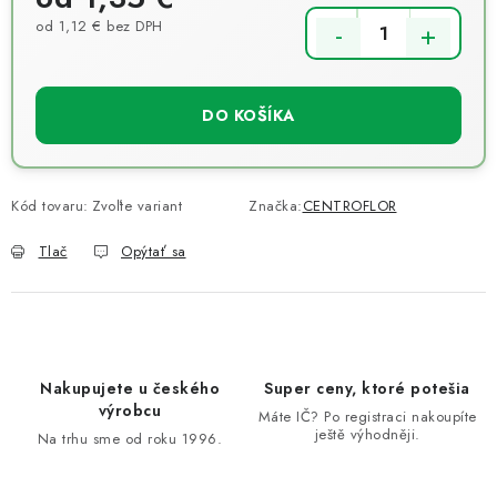
od
1,12 €
bez DPH
Jednotková cena:
DO KOŠÍKA
Kód tovaru:
Zvoľte variant
Značka:
CENTROFLOR
Tlač
Opýtať sa
Nakupujete u českého
Super ceny, ktoré potešia
výrobcu
Máte IČ? Po registraci nakoupíte
ještě výhodněji.
Na trhu sme od roku 1996.