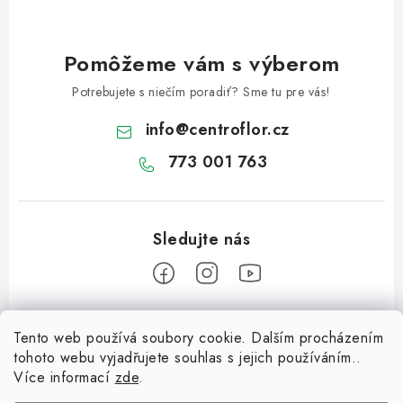
Pomôžeme vám s výberom
Potrebujete s niečím poradiť? Sme tu pre vás!
info
@
centroflor.cz
773 001 763
Z
Tento web používá soubory cookie. Dalším procházením
á
tohoto webu vyjadřujete souhlas s jejich používáním..
Informace pro vás
p
Více informací
zde
.
ä
Dopravné