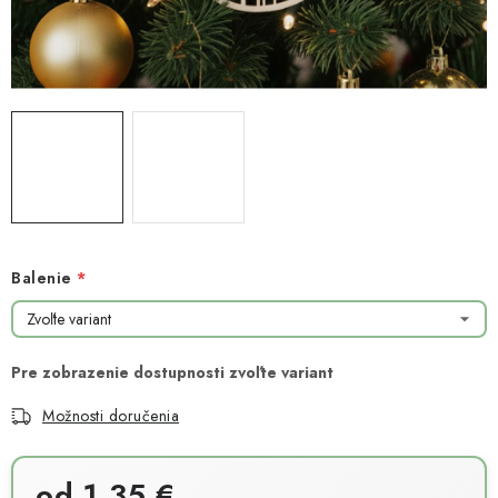
NOVINKY
TIPY NA TVORENIE
Dopravné
Kontaktujte nás
O nás - kto sme?
Hodnotenie obchodu
Obchodné podmienky
Podmienky ochrany osobných údajov
Ako získať lepšie ceny?
Moja objednávka
Balenie
Možnosti doručenia
od
1,35 €