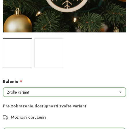
NOVINKY
TIPY NA TVORENIE
Dopravné
Kontaktujte nás
O nás - kto sme?
Hodnotenie obchodu
Obchodné podmienky
Podmienky ochrany osobných údajov
Ako získať lepšie ceny?
Moja objednávka
Balenie
Možnosti doručenia