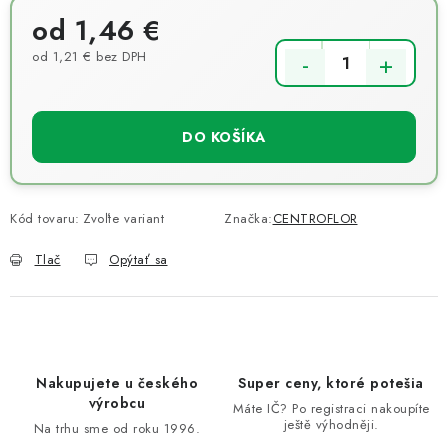
od
1,46 €
od
1,21 €
bez DPH
Jednotková cena:
DO KOŠÍKA
Kód tovaru:
Zvoľte variant
Značka:
CENTROFLOR
Tlač
Opýtať sa
Nakupujete u českého
Super ceny, ktoré potešia
výrobcu
Máte IČ? Po registraci nakoupíte
ještě výhodněji.
Na trhu sme od roku 1996.