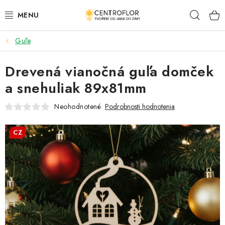
Prejsť
Hľad
na
obsah
Guľe
SEZÓNNÁ TVORBA
Drevená vianočná guľa domček
DŘEVENÉ VÝROBKY
a snehuliak 89x81mm
MEDAILY
Neohodnotené
Podrobnosti hodnotenia
PLACKY A MAGNETKY S POTISKEM
CZ
VŠETKO PRE TVORENIE
KVETY A LISTY
SVADBA