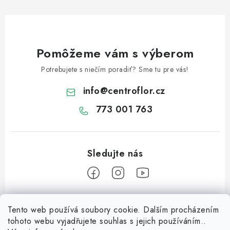
Pomôžeme vám s výberom
Potrebujete s niečím poradiť? Sme tu pre vás!
info
@
centroflor.cz
773 001 763
Z
Tento web používá soubory cookie. Dalším procházením
á
tohoto webu vyjadřujete souhlas s jejich používáním..
Informace pro vás