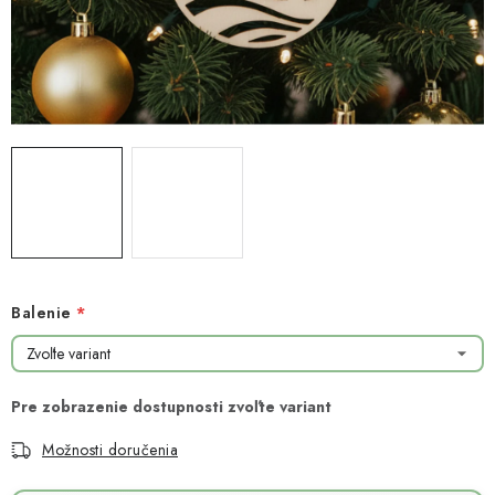
NOVINKY
TIPY NA TVORENIE
Dopravné
Kontaktujte nás
O nás - kto sme?
Hodnotenie obchodu
Obchodné podmienky
Podmienky ochrany osobných údajov
Ako získať lepšie ceny?
Moja objednávka
Balenie
Možnosti doručenia