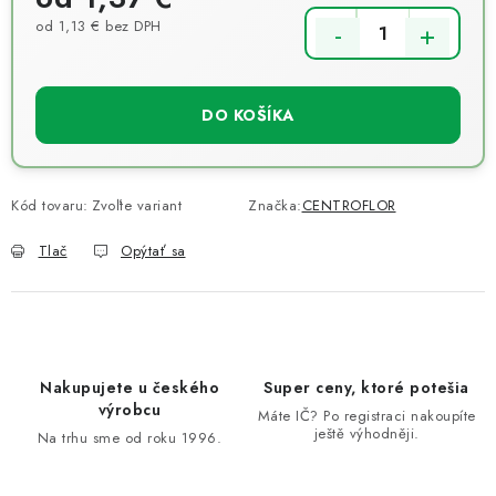
od
1,13 €
bez DPH
Jednotková cena:
DO KOŠÍKA
Kód tovaru:
Zvoľte variant
Značka:
CENTROFLOR
Tlač
Opýtať sa
Nakupujete u českého
Super ceny, ktoré potešia
výrobcu
Máte IČ? Po registraci nakoupíte
ještě výhodněji.
Na trhu sme od roku 1996.