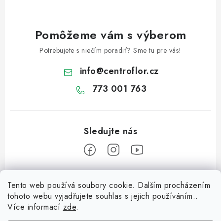
Pomôžeme vám s výberom
Potrebujete s niečím poradiť? Sme tu pre vás!
info
@
centroflor.cz
773 001 763
Z
Tento web používá soubory cookie. Dalším procházením
á
tohoto webu vyjadřujete souhlas s jejich používáním..
Informace pro vás
p
Více informací
zde
.
ä
Dopravné