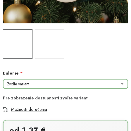
NOVINKY
TIPY NA TVORENIE
Dopravné
Kontaktujte nás
O nás - kto sme?
Hodnotenie obchodu
Obchodné podmienky
Podmienky ochrany osobných údajov
Ako získať lepšie ceny?
Moja objednávka
Balenie
Možnosti doručenia
od
1,37 €