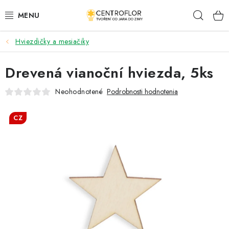
Prejsť
Hľad
na
obsah
Hviezdičky a mesiačiky
SEZÓNNÁ TVORBA
Drevená vianoční hviezda, 5ks
DŘEVENÉ VÝROBKY
Neohodnotené
Podrobnosti hodnotenia
MEDAILY
CZ
PLACKY A MAGNETKY S POTISKEM
VŠETKO PRE TVORENIE
KVETY A LISTY
SVADBA