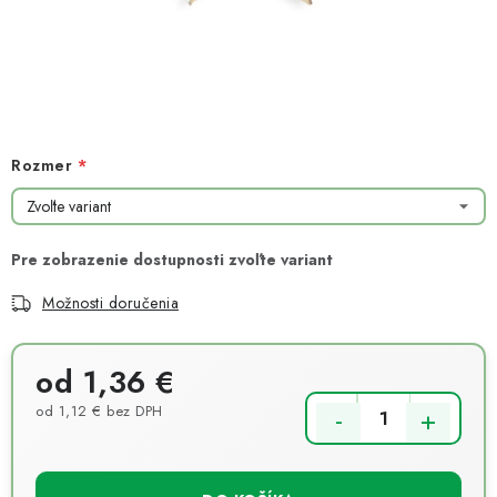
NOVINKY
TIPY NA TVORENIE
Dopravné
Kontaktujte nás
O nás - kto sme?
Hodnotenie obchodu
Obchodné podmienky
Rozmer
Podmienky ochrany osobných údajov
Ako získať lepšie ceny?
Moja objednávka
Možnosti doručenia
od
1,36 €
od
1,12 €
bez DPH
Jednotková cena: