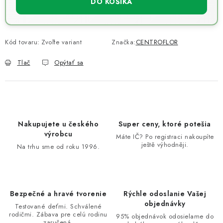
DO KOŠÍKA
Kód tovaru:
Zvoľte variant
Značka:
CENTROFLOR
Tlač
Opýtať sa
Nakupujete u českého
Super ceny, ktoré potešia
výrobcu
Máte IČ? Po registraci nakoupíte
ještě výhodněji.
Na trhu sme od roku 1996.
Bezpečné a hravé tvorenie
Rýchle odoslanie Vašej
objednávky
Testované deťmi. Schválené
rodičmi. Zábava pre celú rodinu
95% objednávok odosielame do
zaručená.