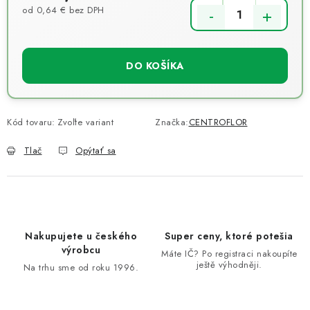
od
0,64 €
bez DPH
Jednotková cena:
DO KOŠÍKA
Kód tovaru:
Zvoľte variant
Značka:
CENTROFLOR
Tlač
Opýtať sa
Nakupujete u českého
Super ceny, ktoré potešia
výrobcu
Máte IČ? Po registraci nakoupíte
ještě výhodněji.
Na trhu sme od roku 1996.