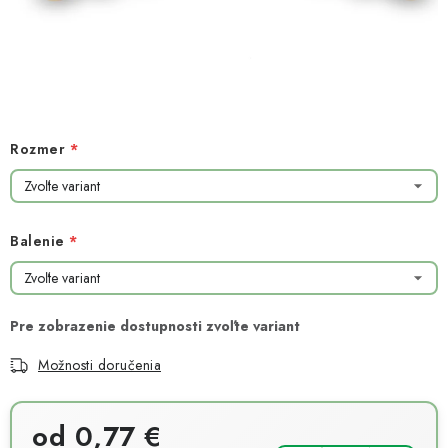
NOVINKY
TIPY NA TVORENIE
Dopravné
Kontaktujte nás
O nás - kto sme?
Hodnotenie obchodu
Obchodné podmienky
Rozmer
Podmienky ochrany osobných údajov
Ako získať lepšie ceny?
Moja objednávka
Balenie
Možnosti doručenia
od
0,77 €