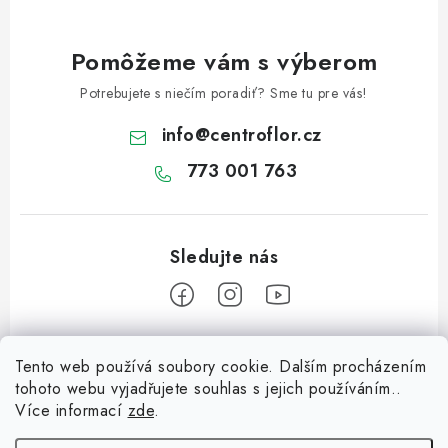
Pomôžeme vám s výberom
Potrebujete s niečím poradiť? Sme tu pre vás!
info
@
centroflor.cz
773 001 763
Z
Tento web používá soubory cookie. Dalším procházením
á
tohoto webu vyjadřujete souhlas s jejich používáním..
Informace pro vás
p
Více informací
zde
.
ä
Dopravné