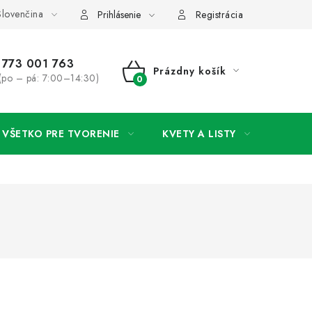
lovenčina
rany osobných údajov
Ako získať lepšie ceny?
Moja objedná
Prihlásenie
Registrácia
773 001 763
Prázdny košík
(po – pá: 7:00–14:30)
NÁKUPNÝ
KOŠÍK
VŠETKO PRE TVORENIE
KVETY A LISTY
SVAD