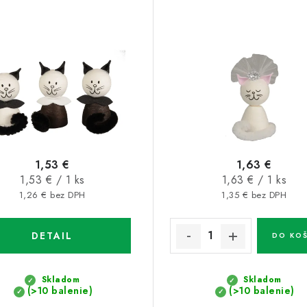
1,53 €
1,63 €
Jednotková
Jednotková
1,53 € / 1 ks
1,63 € / 1 ks
cena:
cena:
1,26 € bez DPH
1,35 € bez DPH
DETAIL
DO KOŠ
Skladom
Skladom
(>10 balenie)
(>10 balenie)