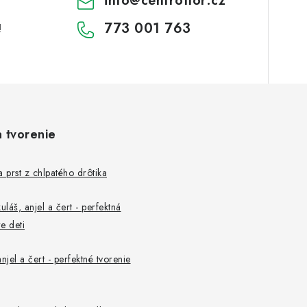
info
@
centroflor.cz
773 001 763
!
a tvorenie
a prst z chlpatého drôtika
uláš, anjel a čert - perfektná
e deti
njel a čert - perfektné tvorenie