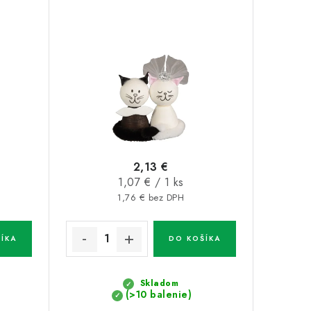
2,13 €
Jednotková
1,07 € / 1 ks
cena:
1,76 € bez DPH
ÍKA
DO KOŠÍKA
Skladom
(>10 balenie)