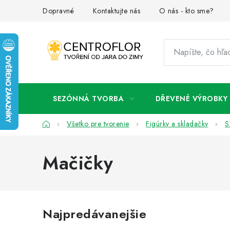
Prejsť
Dopravné
Kontaktujte nás
O nás - kto sme?
na
obsah
SEZÓNNÁ TVORBA
DŘEVENÉ VÝROBKY
Domov
Všetko pre tvorenie
Figúrky a skladačky
S
Mačičky
Najpredávanejšie