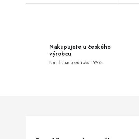
v
v
O
v
l
Nakupujete u českého
výrobcu
á
Na trhu sme od roku 1996.
d
a
c
i
e
p
r