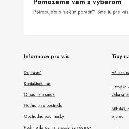
v
Pomôžeme vám s výberom
k
Potrebujete s niečím poradiť? Sme tu pre vás
y
v
Z
ý
p
á
Informace pro vás
Tipy n
i
p
s
ä
Dopravné
Včielka n
u
t
Kontaktujte nás
Jutový Mik
i
O nás - kto sme?
zábava pr
e
Hodnotenie obchodu
Mikuláš, a
Obchodné podmienky
pre deti
Podmienky ochrany osobných údajov