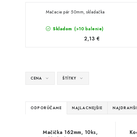
Mačacie pár 50mm, skladačka
Skladom
(>10 balenie)
2,13 €
CENA
ŠTÍTKY
R
ODPORÚČAME
NAJLACNEJŠIE
NAJDRAHŠI
a
V
d
Mačička 162mm, 10ks,
Ko