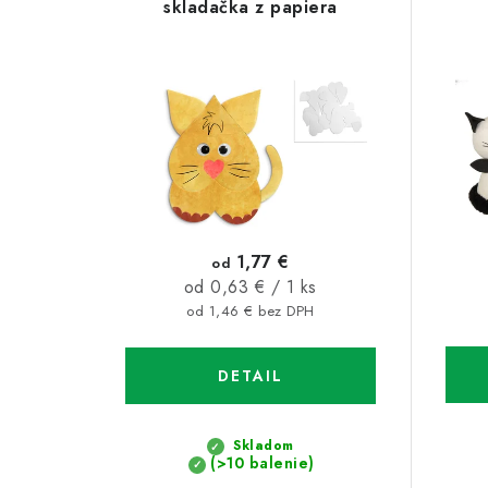
ý
e
skladačka z papiera
p
n
i
i
s
e
p
p
r
r
o
o
1,77 €
od
d
Jednotková
od 0,63 € / 1 ks
d
cena:
od 1,46 € bez DPH
u
u
k
DETAIL
k
t
t
Skladom
o
o
(>10 balenie)