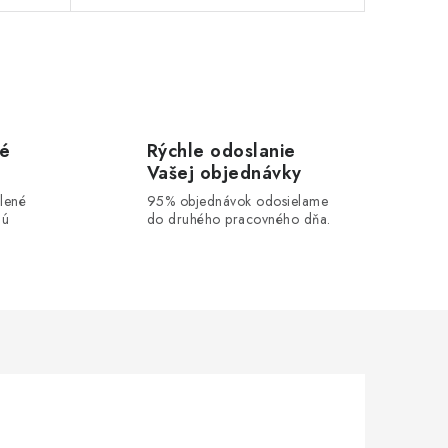
vé
Rýchle odoslanie
Vašej objednávky
lené
95% objednávok odosielame
lú
do druhého pracovného dňa.