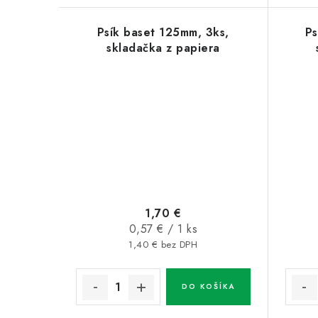
v
v
Psík baset 125mm, 3ks,
Ps
skladačka z papiera
1,70 €
Jednotková
0,57 € / 1 ks
cena:
1,40 € bez DPH
DO KOŠÍKA