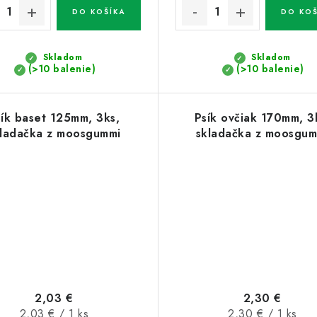
DO KOŠÍKA
DO KOŠ
Skladom
Skladom
(>10 balenie)
(>10 balenie)
sík baset 125mm, 3ks,
Psík ovčiak 170mm, 3
ladačka z moosgummi
skladačka z moosgum
2,03 €
2,30 €
Jednotková
Jednotková
2,03 € / 1 ks
2,30 € / 1 ks