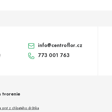
info
@
centroflor.cz
773 001 763
!
a tvorenie
a prst z chlpatého drôtika