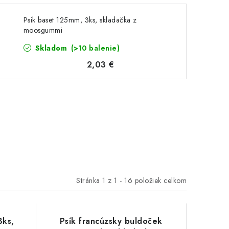
Psík baset 125mm, 3ks, skladačka z
moosgummi
Skladom
(>10 balenie)
2,03 €
Stránka
1
z
1
-
16
položiek celkom
3ks,
Psík francúzsky buldoček