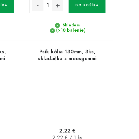
ÍKA
DO KOŠÍKA
Skladom
(>10 balenie)
ks,
Psík kólia 130mm, 3ks,
mi
skladačka z moosgummi
2,22 €
Jednotková
2,22 € / 1 ks