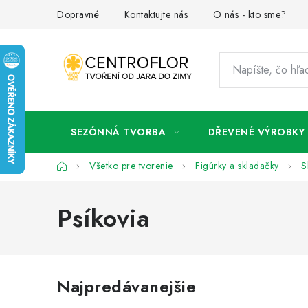
Prejsť
Dopravné
Kontaktujte nás
O nás - kto sme?
na
obsah
SEZÓNNÁ TVORBA
DŘEVENÉ VÝROBKY
Domov
Všetko pre tvorenie
Figúrky a skladačky
S
Psíkovia
Najpredávanejšie