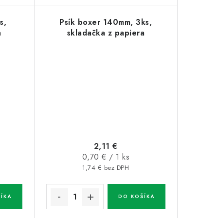
s,
Psík boxer 140mm, 3ks,
a
skladačka z papiera
2,11 €
Jednotková
0,70 € / 1 ks
cena:
1,74 € bez DPH
ÍKA
DO KOŠÍKA