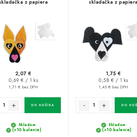
skladačka z papiera
skladačka z papier
2,07 €
1,75 €
Jednotková
Jednotková
0,69 € / 1 ks
0,58 € / 1 ks
cena:
cena:
1,71 € bez DPH
1,45 € bez DPH
DO KOŠÍKA
DO KOŠ
Skladom
Skladom
(>10 balenie)
(>10 balenie)