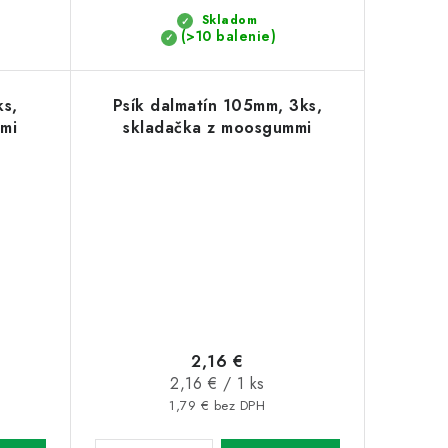
Skladom
(>10 balenie)
ks,
Psík dalmatín 105mm, 3ks,
mi
skladačka z moosgummi
2,16 €
Jednotková
2,16 € / 1 ks
cena:
1,79 € bez DPH