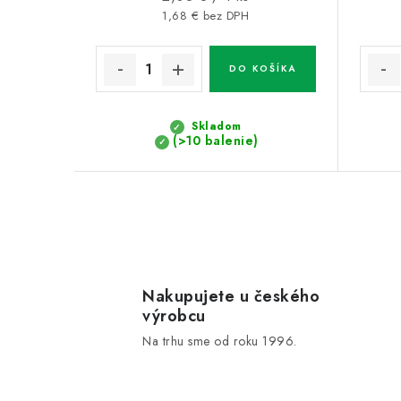
cena:
1,68 € bez DPH
DO KOŠÍKA
Skladom
(>10 balenie)
O
v
l
Nakupujete u českého
výrobcu
á
Na trhu sme od roku 1996.
d
a