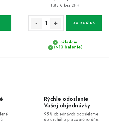
cena:
1,83 € bez DPH
DO KOŠÍKA
Skladom
(>10 balenie)
vé
Rýchle odoslanie
Vašej objednávky
lené
95% objednávok odosielame
lú
do druhého pracovného dňa.