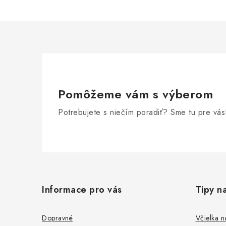
c
i
e
p
r
v
Pomôžeme vám s výberom
k
Potrebujete s niečím poradiť? Sme tu pre vás
y
v
Z
ý
p
á
Informace pro vás
Tipy n
i
p
s
ä
Dopravné
Včielka n