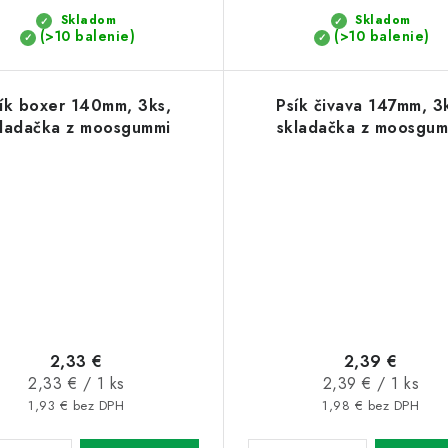
Skladom
Skladom
(>10 balenie)
(>10 balenie)
ík boxer 140mm, 3ks,
Psík čivava 147mm, 3
ladačka z moosgummi
skladačka z moosgum
2,33 €
2,39 €
Jednotková
Jednotková
2,33 € / 1 ks
2,39 € / 1 ks
cena:
cena:
1,93 € bez DPH
1,98 € bez DPH