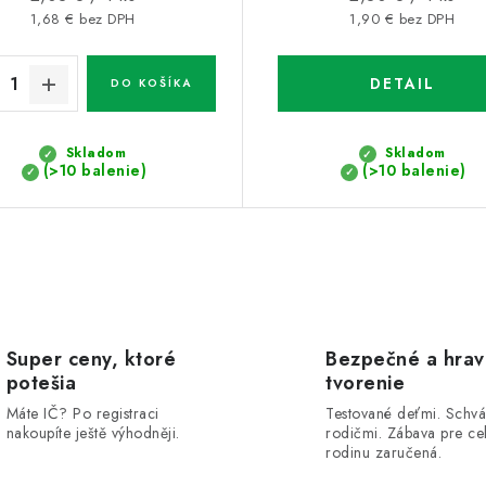
cena:
cena:
1,68 € bez DPH
1,90 € bez DPH
DETAIL
DO KOŠÍKA
Skladom
Skladom
(>10 balenie)
(>10 balenie)
Super ceny, ktoré
Bezpečné a hra
potešia
tvorenie
Máte IČ? Po registraci
Testované deťmi. Schvá
nakoupíte ještě výhodněji.
rodičmi. Zábava pre ce
rodinu zaručená.