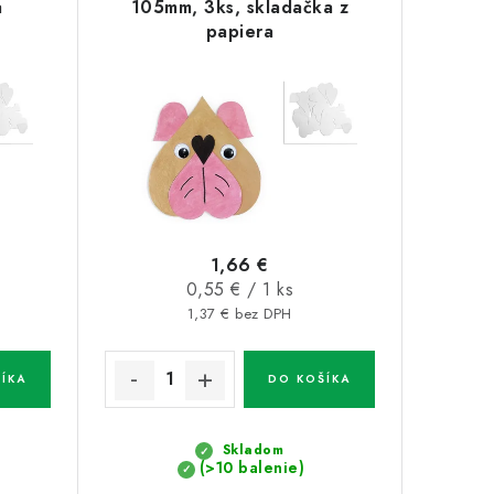
a
105mm, 3ks, skladačka z
papiera
1,66 €
Jednotková
0,55 € / 1 ks
cena:
1,37 € bez DPH
ÍKA
DO KOŠÍKA
Skladom
(>10 balenie)