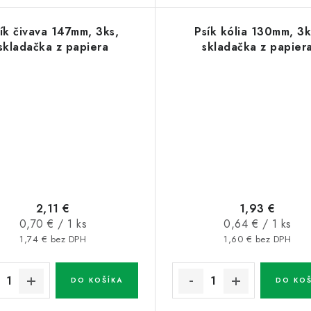
ík čivava 147mm, 3ks,
Psík kólia 130mm, 3k
skladačka z papiera
skladačka z papier
2,11 €
1,93 €
Jednotková
Jednotková
0,70 € / 1 ks
0,64 € / 1 ks
cena:
cena:
1,74 € bez DPH
1,60 € bez DPH
DO KOŠÍKA
DO KOŠ