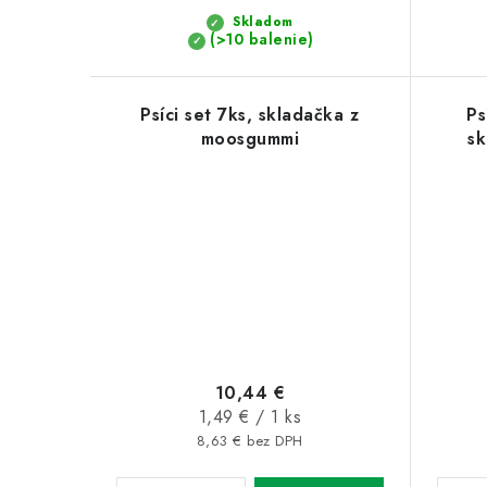
Skladom
(>10 balenie)
Psíci set 7ks, skladačka z
Ps
moosgummi
sk
10,44 €
Jednotková
1,49 € / 1 ks
cena:
8,63 € bez DPH