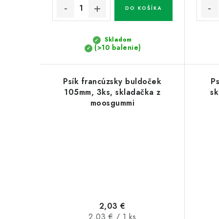
DO KOŠÍKA
Skladom
(>10 balenie)
Psík francúzsky buldoček
P
105mm, 3ks, skladačka z
sk
moosgummi
2,03 €
Jednotková
2,03 € / 1 ks