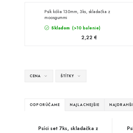
Psík kólia 130mm, 3ks, skladačka z
moosgummi
Skladom
(>10 balenie)
2,22 €
CENA
ŠTÍTKY
R
ODPORÚČAME
NAJLACNEJŠIE
NAJDRAHŠI
a
V
d
Psíci set 7ks, skladačka z
Ps