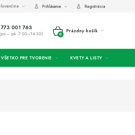
lovenčina
rany osobných údajov
Ako získať lepšie ceny?
Moja objedná
Prihlásenie
Registrácia
773 001 763
Prázdny košík
(po – pá: 7:00–14:30)
NÁKUPNÝ
KOŠÍK
VŠETKO PRE TVORENIE
KVETY A LISTY
SVAD