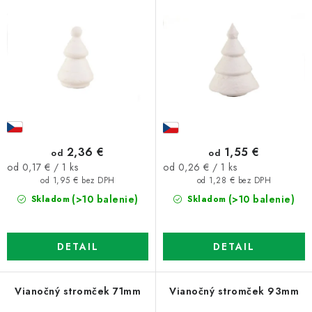
o
p
d
r
u
o
k
d
t
u
o
k
v
t
o
2,36 €
1,55 €
od
od
v
Jednotková
Jednotková
od 0,17 € / 1 ks
od 0,26 € / 1 ks
cena:
cena:
od 1,95 € bez DPH
od 1,28 € bez DPH
(>10 balenie)
(>10 balenie)
Skladom
Skladom
DETAIL
DETAIL
Vianočný stromček 71mm
Vianočný stromček 93mm