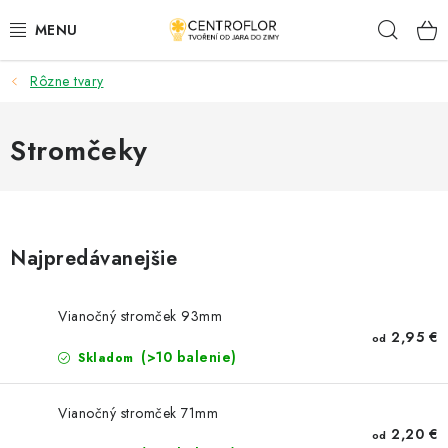
Prejsť
Hľad
na
obsah
Rôzne tvary
SEZÓNNÁ TVORBA
DŘEVENÉ VÝROBKY
Stromčeky
MEDAILY
PLACKY A MAGNETKY S POTISKEM
Najpredávanejšie
VŠETKO PRE TVORENIE
Vianočný stromček 93mm
2,95 €
od
KVETY A LISTY
(>10 balenie)
Skladom
SVADBA
Vianočný stromček 71mm
2,20 €
od