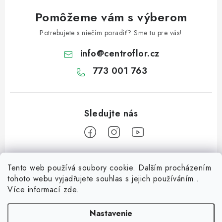
i
s
Pomôžeme vám s výberom
u
Potrebujete s niečím poradiť? Sme tu pre vás!
info
@
centroflor.cz
773 001 763
Z
Tento web používá soubory cookie. Dalším procházením
á
tohoto webu vyjadřujete souhlas s jejich používáním..
Informace pro vás
p
Více informací
zde
.
ä
Dopravné
Tipy na tvorenie
t
Nastavenie
Kontaktujte nás