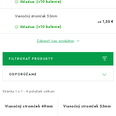
NOVINKY
(>10 balenie)
Skladom
TIPY NA TVORENIE
Vianočný stromček 53mm
1,55 €
od
(>10 balenie)
Skladom
Dopravné
Kontaktujte nás
O nás - kto sme?
Hodnotenie obchodu
Obchodné podmienky
Zobraziť viac produktov
Podmienky ochrany osobných údajov
Ako získať lepšie ceny?
Moja objednávka
FILTROVAŤ PRODUKTY
V
R
ODPORÚČAME
ý
a
p
d
i
e
Stránka
1
z
1
-
4
položiek celkom
s
n
p
i
Vianočný stromček 49mm
Vianočný stromček 53mm
r
e