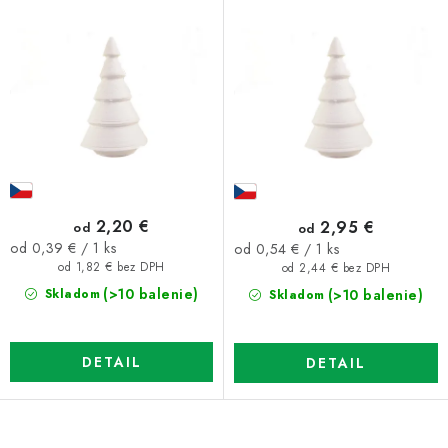
2,20 €
2,95 €
od
od
Jednotková
Jednotková
od 0,39 € / 1 ks
od 0,54 € / 1 ks
cena:
cena:
od 1,82 € bez DPH
od 2,44 € bez DPH
(>10 balenie)
(>10 balenie)
Skladom
Skladom
DETAIL
DETAIL