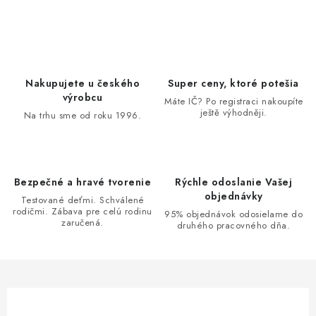
O
v
l
á
d
Nakupujete u českého
Super ceny, ktoré potešia
a
výrobcu
Máte IČ? Po registraci nakoupíte
ještě výhodněji.
c
Na trhu sme od roku 1996.
i
e
p
Bezpečné a hravé tvorenie
Rýchle odoslanie Vašej
r
objednávky
Testované deťmi. Schválené
v
rodičmi. Zábava pre celú rodinu
95% objednávok odosielame do
zaručená.
k
druhého pracovného dňa.
y
v
ý
p