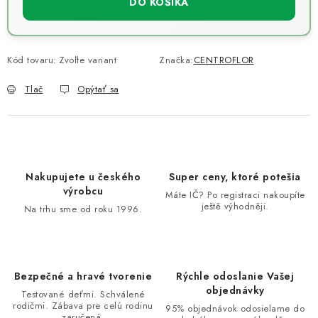
DO KOŠÍKA
Kód tovaru:
Zvoľte variant
Značka:
CENTROFLOR
Tlač
Opýtať sa
Nakupujete u českého
Super ceny, ktoré potešia
výrobcu
Máte IČ? Po registraci nakoupíte
ještě výhodněji.
Na trhu sme od roku 1996.
Bezpečné a hravé tvorenie
Rýchle odoslanie Vašej
objednávky
Testované deťmi. Schválené
rodičmi. Zábava pre celú rodinu
95% objednávok odosielame do
zaručená.