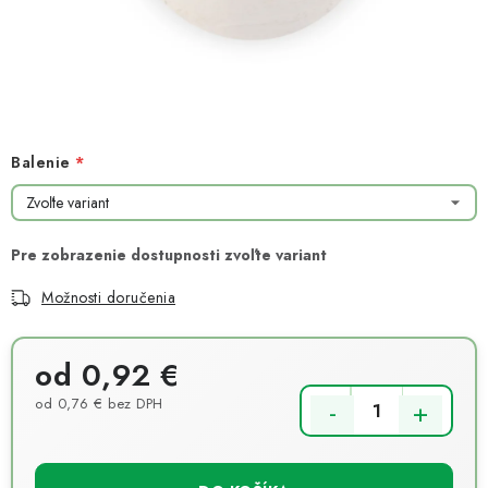
NOVINKY
TIPY NA TVORENIE
Dopravné
Kontaktujte nás
O nás - kto sme?
Hodnotenie obchodu
Obchodné podmienky
Balenie
Podmienky ochrany osobných údajov
Ako získať lepšie ceny?
Moja objednávka
Možnosti doručenia
od
0,92 €
od
0,76 €
bez DPH
Jednotková cena: