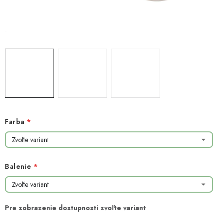
NOVINKY
TIPY NA TVORENIE
Dopravné
Kontaktujte nás
O nás - kto sme?
Hodnotenie obchodu
Obchodné podmienky
Podmienky ochrany osobných údajov
Ako získať lepšie ceny?
Moja objednávka
Farba
Balenie