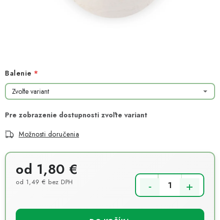
NOVINKY
TIPY NA TVORENIE
Dopravné
Kontaktujte nás
O nás - kto sme?
Hodnotenie obchodu
Obchodné podmienky
Balenie
Podmienky ochrany osobných údajov
Ako získať lepšie ceny?
Moja objednávka
Možnosti doručenia
od
1,80 €
od
1,49 €
bez DPH
Jednotková cena: