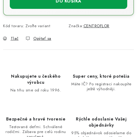
DO KOŠÍKA
Kód tovaru:
Zvoľte variant
Značka:
CENTROFLOR
Tlač
Opýtať sa
Nakupujete u českého
Super ceny, ktoré potešia
výrobcu
Máte IČ? Po registraci nakoupíte
ještě výhodněji.
Na trhu sme od roku 1996.
Bezpečné a hravé tvorenie
Rýchle odoslanie Vašej
objednávky
Testované deťmi. Schválené
rodičmi. Zábava pre celú rodinu
95% objednávok odosielame do
zaručená.