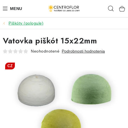
Prejsť
Hľad
na
obsah
Piškóty (pologule)
SEZÓNNÁ TVORBA
Vatovka piškót 15x22mm
DŘEVENÉ VÝROBKY
Neohodnotené
Podrobnosti hodnotenia
MEDAILY
CZ
PLACKY A MAGNETKY S POTISKEM
VŠETKO PRE TVORENIE
KVETY A LISTY
SVADBA