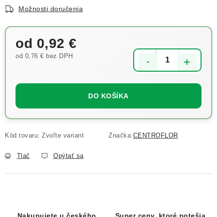
Možnosti doručenia
od
0,92 €
od
0,76 €
bez DPH
Jednotková cena:
DO KOŠÍKA
Kód tovaru:
Zvoľte variant
Značka:
CENTROFLOR
Tlač
Opýtať sa
Nakupujete u českého
Super ceny, ktoré potešia