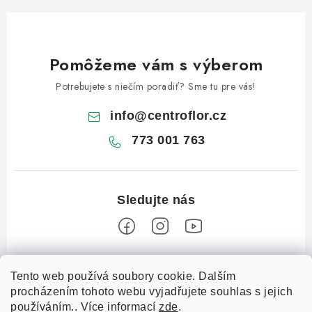
Pomôžeme vám s výberom
Potrebujete s niečím poradiť? Sme tu pre vás!
info
@
centroflor.cz
773 001 763
Z
Tento web používá soubory cookie. Dalším
á
procházením tohoto webu vyjadřujete souhlas s jejich
Informace pro vás
p
používáním.. Více informací
zde
.