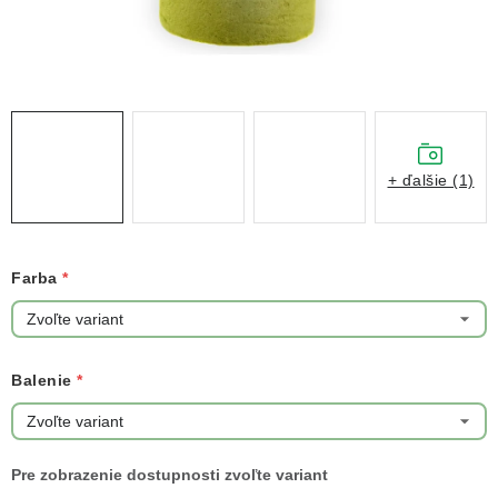
NOVINKY
TIPY NA TVORENIE
Dopravné
Kontaktujte nás
O nás - kto sme?
Hodnotenie obchodu
Obchodné podmienky
+ ďalšie (1)
Podmienky ochrany osobných údajov
Ako získať lepšie ceny?
Moja objednávka
Farba
Balenie