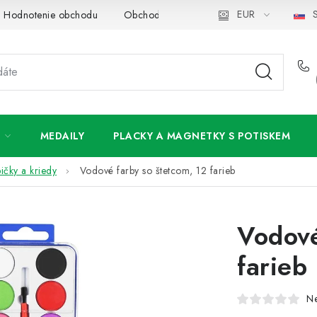
EUR
S
Hodnotenie obchodu
Obchodné podmienky
Podmienky och
MEDAILY
PLACKY A MAGNETKY S POTISKEM
ičky a kriedy
Vodové farby so štetcom, 12 farieb
Vodové
farieb
N