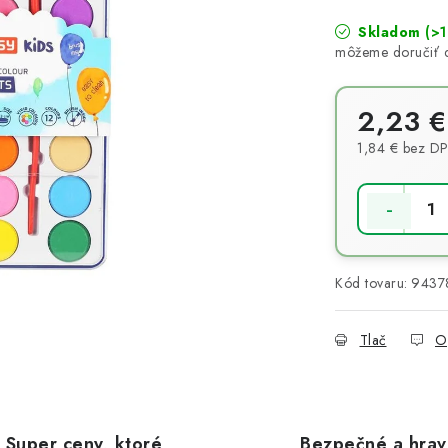
Skladom
(>1
2,23 €
1,84 € bez D
Jednotková 
Kód tovaru:
9437
Tlač
O
Super ceny, ktoré
Bezpečné a hra