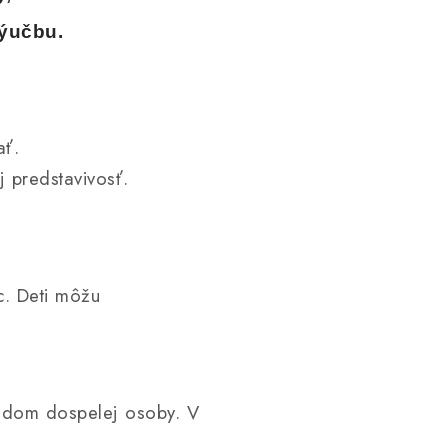
výučbu.
ať.
 predstavivosť.
ec. Deti môžu
ľadom dospelej osoby. V