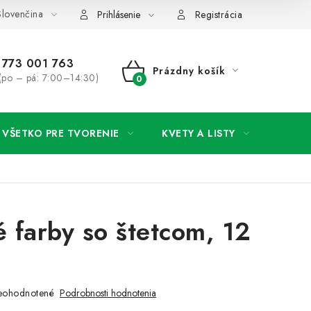
lovenčina
rany osobných údajov
Ako získať lepšie ceny?
Moja objedná
Prihlásenie
Registrácia
773 001 763
Prázdny košík
(po – pá: 7:00–14:30)
NÁKUPNÝ
KOŠÍK
VŠETKO PRE TVORENIE
KVETY A LISTY
SVAD
 farby so štetcom, 12
eohodnotené
Podrobnosti hodnotenia