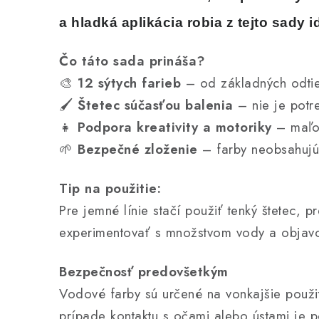
a hladká aplikácia robia z tejto sady
Čo táto sada prináša?
🎨
12 sýtych farieb
– od základných odtie
🖌
Štetec súčasťou balenia
– nie je potr
👧
Podpora kreativity a motoriky
– maľov
🌱
Bezpečné zloženie
– farby neobsahujú 
Tip na použitie:
Pre jemné línie stačí použiť tenký štetec, p
experimentovať s množstvom vody a objavov
Bezpečnosť predovšetkým
Vodové farby sú určené na vonkajšie použi
prípade kontaktu s očami alebo ústami je 