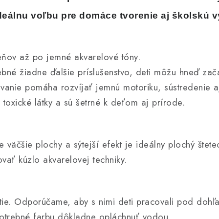
 ideálnu voľbu pre domáce tvorenie aj školskú 
ňov až po jemné akvarelové tóny.
ebné žiadne ďalšie príslušenstvo, deti môžu hneď zač
anie pomáha rozvíjať jemnú motoriku, sústredenie aj
toxické látky a sú šetrné k deťom aj prírode.
re väčšie plochy a sýtejší efekt je ideálny plochý štet
ať kúzlo akvarelovej techniky.
tie. Odporúčame, aby s nimi deti pracovali pod doh
potrebné farbu dôkladne opláchnuť vodou.