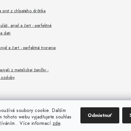
a prst z chlpatého drôtika
uláš, anjel a čert - perfektná
e deti
njel a čert - perfektné tvorenie
 anjeli z metalickej ženilky -
 ozdoby
oužívá soubory cookie. Dalším
Odmietnuť
 tohoto webu vyjadřujete souhlas
užíváním.. Více informací
zde
.
Copyright 2026
CENTROFLOR, s.r.o.
. Všetky práva vyhradené.