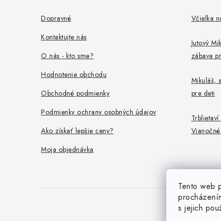
p
ä
Dopravné
Včielka n
t
Kontaktujte nás
Jutový Mik
i
O nás - kto sme?
zábava pr
e
Hodnotenie obchodu
Mikuláš, a
Obchodné podmienky
pre deti
Podmienky ochrany osobných údajov
Trblietaví
Ako získať lepšie ceny?
Vianočné
Moja objednávka
Tento web p
procházením
s jejich po