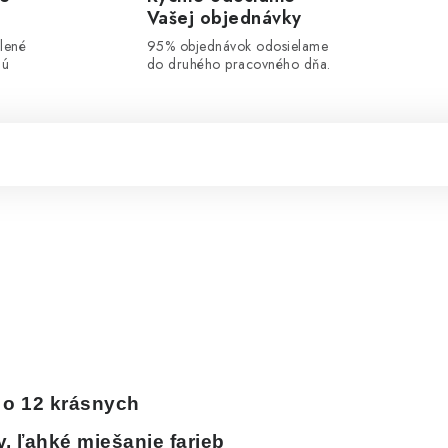
Vašej objednávky
lené
95% objednávok odosielame
lú
do druhého pracovného dňa.
i o 12 krásnych
, ľahké miešanie farieb