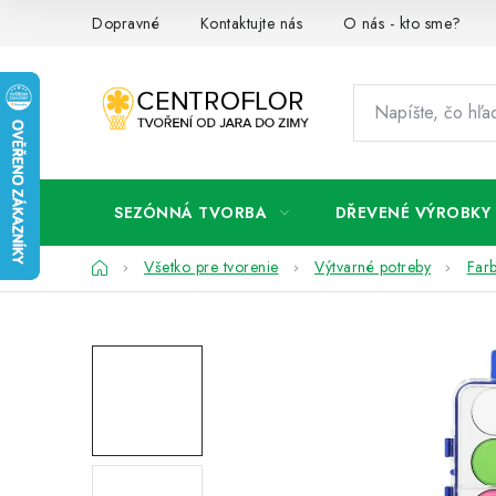
Prejsť
Dopravné
Kontaktujte nás
O nás - kto sme?
na
obsah
SEZÓNNÁ TVORBA
DŘEVENÉ VÝROBKY
Domov
Všetko pre tvorenie
Výtvarné potreby
Farb