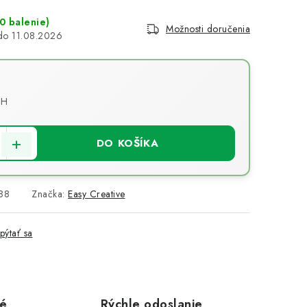
0 balenie)
Možnosti doručenia
11.08.2026
PH
cena:
DO KOŠÍKA
88
Značka:
Easy Creative
pýtať sa
vé
Rýchle odoslanie