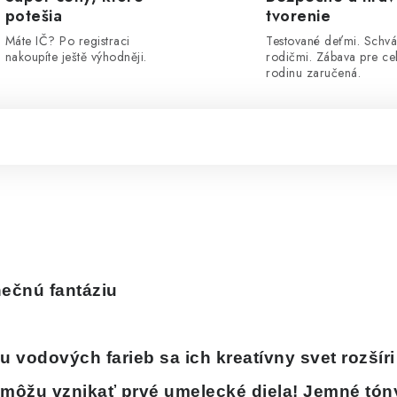
potešia
tvorenie
Máte IČ? Po registraci
Testované deťmi. Schvá
nakoupíte ještě výhodněji.
rodičmi. Zábava pre ce
rodinu zaručená.
nečnú fantáziu
u vodových farieb sa ich kreatívny svet rozšír
a môžu vznikať prvé umelecké diela!
Jemné tóny