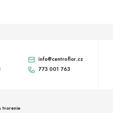
info
@
centroflor.cz
773 001 763
!
a tvorenie