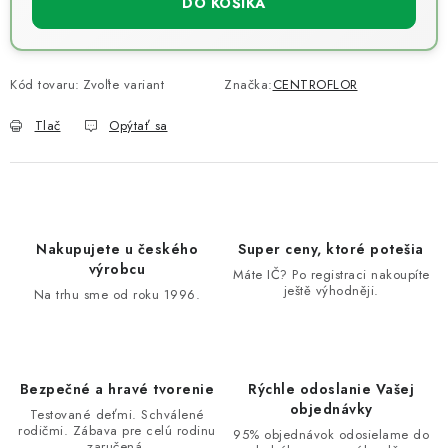
DO KOŠÍKA
Kód tovaru:
Zvoľte variant
Značka:
CENTROFLOR
Tlač
Opýtať sa
Nakupujete u českého
Super ceny, ktoré potešia
výrobcu
Máte IČ? Po registraci nakoupíte
ještě výhodněji.
Na trhu sme od roku 1996.
Bezpečné a hravé tvorenie
Rýchle odoslanie Vašej
objednávky
Testované deťmi. Schválené
rodičmi. Zábava pre celú rodinu
95% objednávok odosielame do
zaručená.