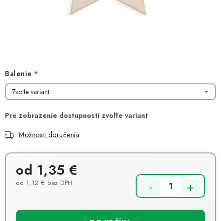
NOVINKY
TIPY NA TVORENIE
Dopravné
Kontaktujte nás
O nás - kto sme?
Hodnotenie obchodu
Obchodné podmienky
Balenie
Podmienky ochrany osobných údajov
Ako získať lepšie ceny?
Moja objednávka
Možnosti doručenia
od
1,35 €
od
1,12 €
bez DPH
Jednotková cena: