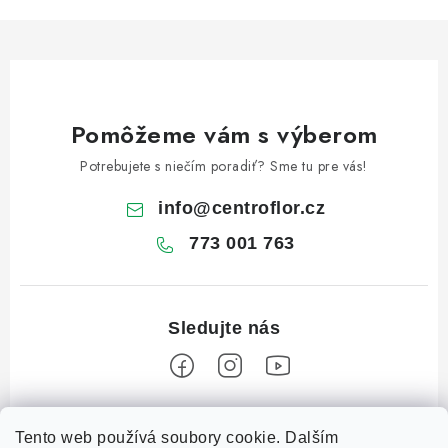
Pomôžeme vám s výberom
Potrebujete s niečím poradiť? Sme tu pre vás!
info
@
centroflor.cz
773 001 763
Z
Tento web používá soubory cookie. Dalším