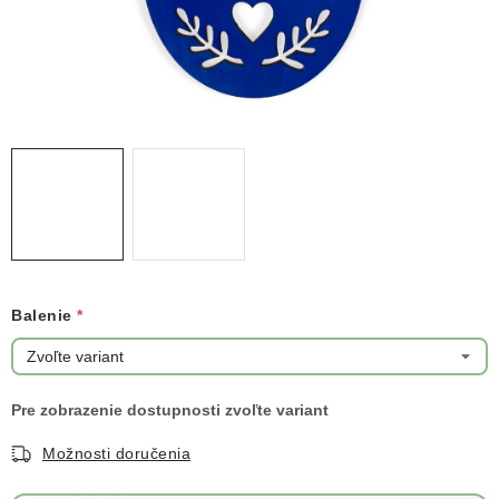
NOVINKY
TIPY NA TVORENIE
Dopravné
Kontaktujte nás
O nás - kto sme?
Hodnotenie obchodu
Obchodné podmienky
Podmienky ochrany osobných údajov
Ako získať lepšie ceny?
Moja objednávka
Balenie
Možnosti doručenia