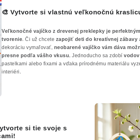
🎨 Vytvorte si vlastnú veľkonočnú kraslic
Veľkonočné vajíčko z drevenej preklepky je perfektný
tvorenie
. Či už chcete
zapojiť deti do kreatívnej zábavy
a
dekoráciu vymaľovať,
neobarené vajíčko vám dáva možn
presne podľa vášho vkusu.
Jednoducho sa zdobí
vodov
pastelkami alebo fixami a vďaka prírodnému materiálu vy
interiéri.
tvorte si tie svoje s
cami!