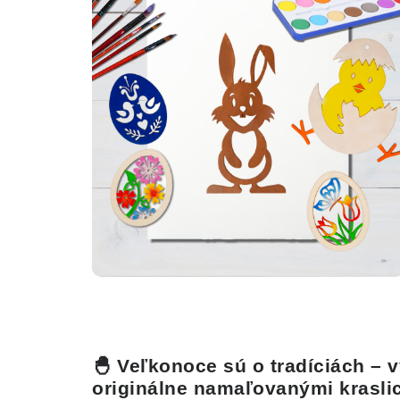
🐣 Veľkonoce sú o tradíciách – vy
originálne namaľovanými krasli