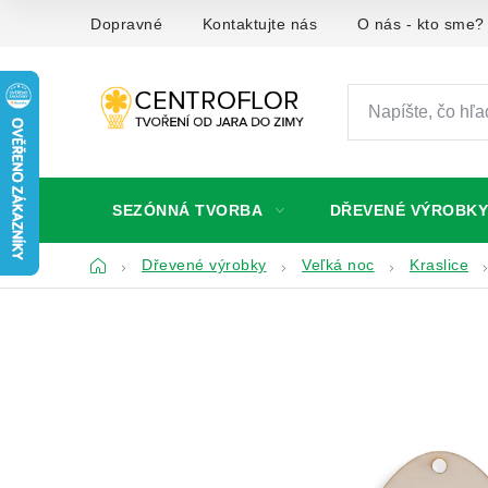
Prejsť
Dopravné
Kontaktujte nás
O nás - kto sme?
na
obsah
SEZÓNNÁ TVORBA
DŘEVENÉ VÝROBKY
Domov
Dřevené výrobky
Veľká noc
Kraslice