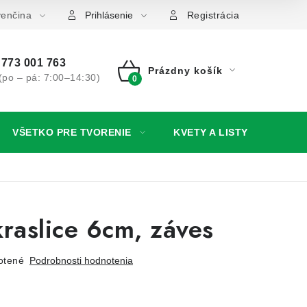
nky ochrany osobných údajov
venčina
Ako získať lepšie ceny?
M
Prihlásenie
Registrácia
773 001 763
Prázdny košík
(po – pá: 7:00–14:30)
NÁKUPNÝ
KOŠÍK
VŠETKO PRE TVORENIE
KVETY A LISTY
SV
raslice 6cm, záves
otené
Podrobnosti hodnotenia