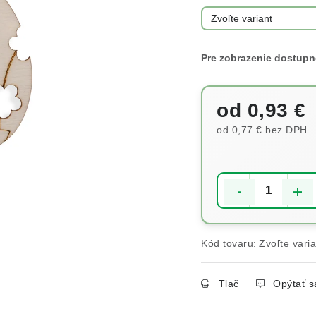
od
0,93 €
od
0,77 €
bez DPH
Jednotková cena:
Kód tovaru:
Zvoľte varia
Tlač
Opýtať s