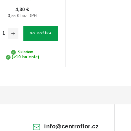
4,30 €
3,55 € bez DPH
DO KOŠÍKA
Skladom
(>10 balenie)
info
@
centroflor.cz