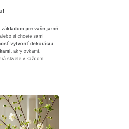
u!
m základom pre vaše jarné
lebo si chcete sami
osť vytvoriť dekoráciu
kami
, akrylovkami,
zerá skvele v každom