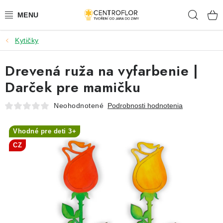
Prejsť
Hľad
na
obsah
Kytičky
SEZÓNNÁ TVORBA
Drevená ruža na vyfarbenie |
DŘEVENÉ VÝROBKY
Darček pre mamičku
MEDAILY
Neohodnotené
Podrobnosti hodnotenia
PLACKY A MAGNETKY S POTISKEM
Vhodné pre deti 3+
CZ
VŠETKO PRE TVORENIE
KVETY A LISTY
SVADBA