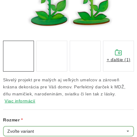
NOVINKY
TIPY NA TVORENIE
Dopravné
Kontaktujte nás
O nás - kto sme?
Hodnotenie obchodu
Obchodné podmienky
Podmienky ochrany osobných údajov
+ ďalšie (1)
Ako získať lepšie ceny?
Moja objednávka
Skvelý projekt pre malých aj veľkých umelcov a zároveň
krásna dekorácia pre Váš domov. Perfektný darček k MDŽ,
dňu mamičiek, narodeninám, sviatku či len tak z lásky.
Viac informácií
Rozmer