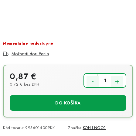
NOVINKY
TIPY NA TVORENIE
Dopravné
Kontaktujte nás
O nás - kto sme?
Hodnotenie obchodu
Obchodné podmienky
Momentálne nedostupné
Podmienky ochrany osobných údajov
Možnosti doručenia
Ako získať lepšie ceny?
Moja objednávka
0,87 €
0,72 € bez DPH
Jednotková cena:
DO KOŠÍKA
Kód tovaru:
9936014009KK
Značka:
KOH-I-NOOR