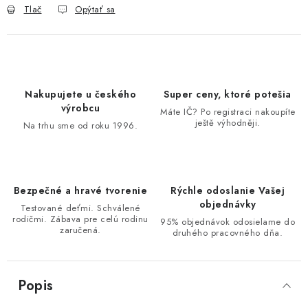
Tlač
Opýtať sa
Nakupujete u českého
Super ceny, ktoré potešia
výrobcu
Máte IČ? Po registraci nakoupíte
ještě výhodněji.
Na trhu sme od roku 1996.
Bezpečné a hravé tvorenie
Rýchle odoslanie Vašej
objednávky
Testované deťmi. Schválené
rodičmi. Zábava pre celú rodinu
95% objednávok odosielame do
zaručená.
druhého pracovného dňa.
Popis