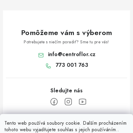
Pomôžeme vám s výberom
Potrebujete s niečím poradiť? Sme tu pre vás!
info
@
centroflor.cz
773 001 763
Z
Tento web používá soubory cookie. Dalším procházením
á
tohoto webu vyjadřujete souhlas s jejich používáním..
Informace pro vás