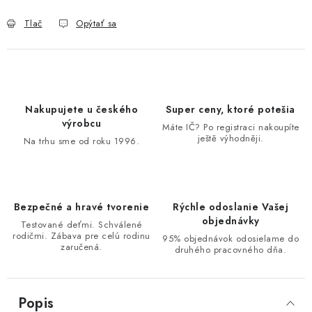
Tlač
Opýtať sa
Nakupujete u českého
Super ceny, ktoré potešia
výrobcu
Máte IČ? Po registraci nakoupíte
ještě výhodněji.
Na trhu sme od roku 1996.
Bezpečné a hravé tvorenie
Rýchle odoslanie Vašej
objednávky
Testované deťmi. Schválené
rodičmi. Zábava pre celú rodinu
95% objednávok odosielame do
zaručená.
druhého pracovného dňa.
Popis