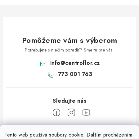
Pomôžeme vám s výberom
Potrebujete s niečím poradiť? Sme tu pre vás!
info
@
centroflor.cz
773 001 763
Z
Tento web používá soubory cookie. Dalším procházením
á