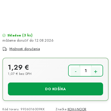
NOVINKY
TIPY NA TVORENIE
Dopravné
Kontaktujte nás
O nás - kto sme?
Hodnotenie obchodu
Obchodné podmienky
(3 ks)
Skladom
12.08.2026
Podmienky ochrany osobných údajov
Možnosti doručenia
Ako získať lepšie ceny?
Moja objednávka
1,29 €
1,07 € bez DPH
Jednotková cena:
DO KOŠÍKA
Kód tovaru:
9936016009KK
Značka:
KOH-I-NOOR