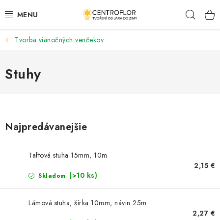
Prejsť
Hľad
na
obsah
Tvorba vianočných venčekov
SEZÓNNÁ TVORBA
DŘEVENÉ VÝROBKY
Stuhy
MEDAILY
PLACKY A MAGNETKY S POTISKEM
Najpredávanejšie
VŠETKO PRE TVORENIE
Taftová stuha 15mm, 10m
2,15 €
KVETY A LISTY
(>10 ks)
Skladom
SVADBA
Lámová stuha, šírka 10mm, návin 25m
2,27 €