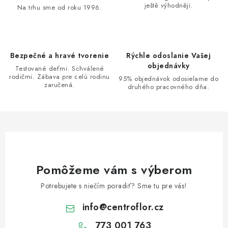
ještě výhodněji.
c
Na trhu sme od roku 1996.
i
e
p
Bezpečné a hravé tvorenie
Rýchle odoslanie Vašej
r
objednávky
Testované deťmi. Schválené
v
rodičmi. Zábava pre celú rodinu
95% objednávok odosielame do
zaručená.
k
druhého pracovného dňa.
y
v
ý
p
i
s
Pomôžeme vám s výberom
u
Potrebujete s niečím poradiť? Sme tu pre vás!
info
@
centroflor.cz
773 001 763