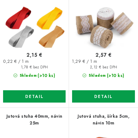
o
p
d
r
u
o
k
d
t
u
o
k
2,15 €
2,57 €
v
t
Jednotková
Jednotková
0,22 € / 1 m
1,29 € / 1 m
o
cena:
cena:
1,78 € bez DPH
2,12 € bez DPH
v
(>10 ks)
(>10 ks)
Skladom
Skladom
DETAIL
DETAIL
Jutová stuha 40mm, návin
Jutová stuha, šírka 5cm,
25m
návin 10m