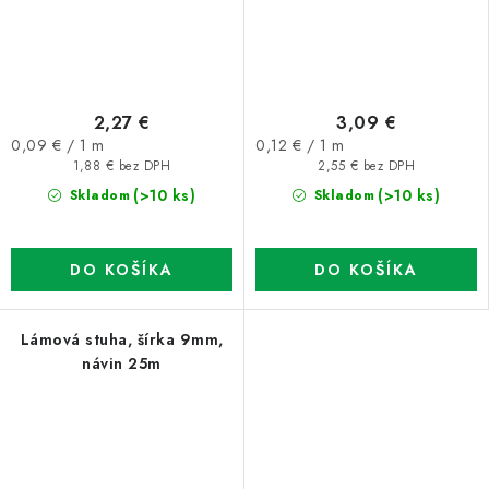
2,27 €
3,09 €
Jednotková
Jednotková
0,09 € / 1 m
0,12 € / 1 m
cena:
cena:
1,88 € bez DPH
2,55 € bez DPH
(>10 ks)
(>10 ks)
Skladom
Skladom
DO KOŠÍKA
DO KOŠÍKA
Lámová stuha, šírka 9mm,
návin 25m