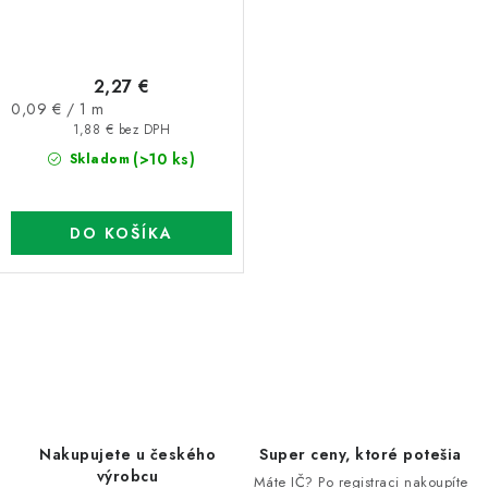
2,27 €
Jednotková
0,09 € / 1 m
cena:
1,88 € bez DPH
(>10 ks)
Skladom
DO KOŠÍKA
O
v
l
á
d
Nakupujete u českého
Super ceny, ktoré potešia
a
výrobcu
Máte IČ? Po registraci nakoupíte