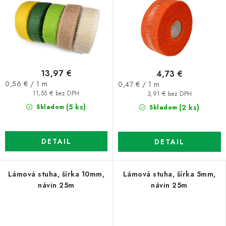
13,97 €
4,73 €
Jednotková
Jednotková
0,56 € / 1 m
0,47 € / 1 m
cena:
cena:
11,55 € bez DPH
3,91 € bez DPH
(5 ks)
(2 ks)
Skladom
Skladom
DETAIL
DETAIL
Lámová stuha, šírka 10mm,
Lámová stuha, šírka 5mm,
návin 25m
návin 25m