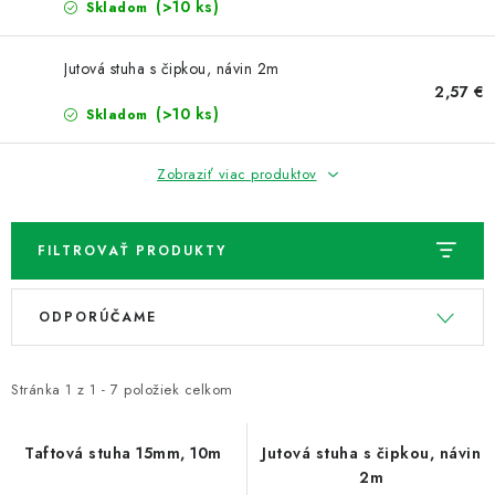
NOVINKY
(>10 ks)
Skladom
TIPY NA TVORENIE
Jutová stuha s čipkou, návin 2m
2,57 €
(>10 ks)
Skladom
Dopravné
Kontaktujte nás
O nás - kto sme?
Hodnotenie obchodu
Obchodné podmienky
Zobraziť viac produktov
Podmienky ochrany osobných údajov
Ako získať lepšie ceny?
Moja objednávka
FILTROVAŤ PRODUKTY
V
R
ODPORÚČAME
ý
a
p
d
i
e
Stránka
1
z
1
-
7
položiek celkom
s
n
p
i
Taftová stuha 15mm, 10m
Jutová stuha s čipkou, návin
2m
r
e