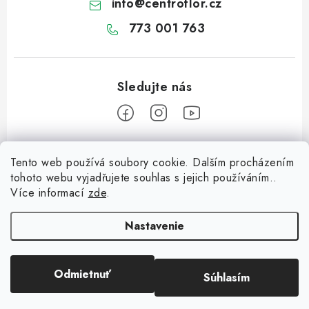
NOVINKY
info
@
centroflor.cz
773 001 763
TIPY NA TVORENIE
Dopravné
Kontaktujte nás
O nás - kto sme?
Hodnotenie obchodu
Obchodné podmienky
Podmienky ochrany osobných údajov
Ako získať lepšie ceny?
Moja objednávka
Z
Tento web používá soubory cookie. Dalším procházením
á
tohoto webu vyjadřujete souhlas s jejich používáním..
Informace pro vás
p
Více informací
zde
.
ä
Dopravné
Tipy na tvorenie
t
Nastavenie
Kontaktujte nás
i
Včielka na prst z chlpatého drôtika
e
O nás - kto sme?
Odmietnuť
Súhlasím
Copyright 2026
CENTROFLOR, s.r.o.
. Všetky práva vyhradené.
Jutový Mikuláš, anjel a čert - perfektná zábava pre deti
Hodnotenie obchodu
Vytvoril Shoptet