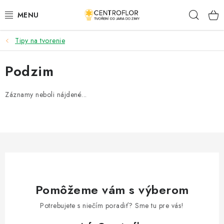
Prejsť
Hľad
na
obsah
Tipy na tvorenie
SEZÓNNÁ TVORBA
Podzim
DŘEVENÉ VÝROBKY
Záznamy neboli nájdené...
MEDAILY
PLACKY A MAGNETKY S POTISKEM
VŠETKO PRE TVORENIE
KVETY A LISTY
Pomôžeme vám s výberom
SVADBA
Potrebujete s niečím poradiť? Sme tu pre vás!