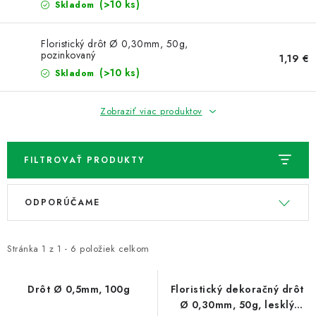
NOVINKY
(>10 ks)
Skladom
TIPY NA TVORENIE
Floristický drôt Ø 0,30mm, 50g,
pozinkovaný
1,19 €
(>10 ks)
Skladom
Dopravné
Kontaktujte nás
O nás - kto sme?
Hodnotenie obchodu
Obchodné podmienky
Zobraziť viac produktov
Podmienky ochrany osobných údajov
Ako získať lepšie ceny?
Moja objednávka
FILTROVAŤ PRODUKTY
V
R
ODPORÚČAME
ý
a
p
d
i
e
Stránka
1
z
1
-
6
položiek celkom
s
n
p
i
Drôt Ø 0,5mm, 100g
Floristický dekoračný drôt
Ø 0,30mm, 50g, lesklý
r
e