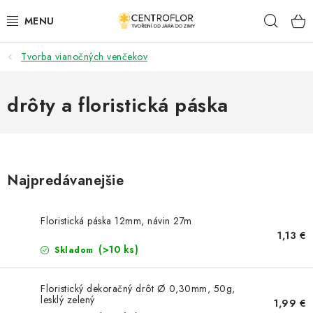
Prejsť
Hľad
na
obsah
Tvorba vianočných venčekov
SEZÓNNÁ TVORBA
DŘEVENÉ VÝROBKY
drôty a floristická páska
MEDAILY
PLACKY A MAGNETKY S POTISKEM
Najpredávanejšie
VŠETKO PRE TVORENIE
Floristická páska 12mm, návin 27m
1,13 €
KVETY A LISTY
(>10 ks)
Skladom
SVADBA
Floristický dekoračný drôt Ø 0,30mm, 50g,
lesklý zelený
1,99 €