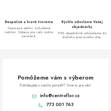
i
e
p
Bezpečné a hravé tvorenie
Rýchle odoslanie Vašej
r
objednávky
Testované deťmi. Schválené
v
rodičmi. Zábava pre celú rodinu
95% objednávok odosielame do
zaručená.
k
druhého pracovného dňa.
y
v
ý
p
i
s
Pomôžeme vám s výberom
u
Potrebujete s niečím poradiť? Sme tu pre vás!
info
@
centroflor.cz
773 001 763