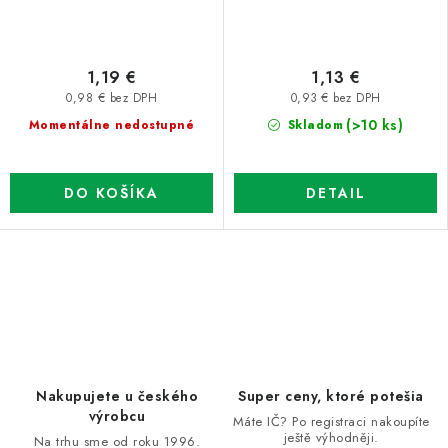
1,19 €
1,13 €
0,98 € bez DPH
0,93 € bez DPH
(>10 ks)
Momentálne nedostupné
Skladom
DO KOŠÍKA
DETAIL
O
v
l
á
d
Nakupujete u českého
Super ceny, ktoré potešia
a
výrobcu
Máte IČ? Po registraci nakoupíte
ještě výhodněji.
c
Na trhu sme od roku 1996.