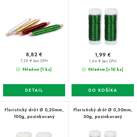
zelený
o
p
d
r
u
o
k
d
t
u
o
k
8,82 €
1,99 €
v
t
7,29 € bez DPH
1,64 € bez DPH
o
(1 ks)
(>10 ks)
Skladom
Skladom
v
DETAIL
DO KOŠÍKA
Floristický drôt Ø 0,20mm,
Floristický drôt Ø 0,30mm,
100g, pozinkovaný
50g, pozinkovaný