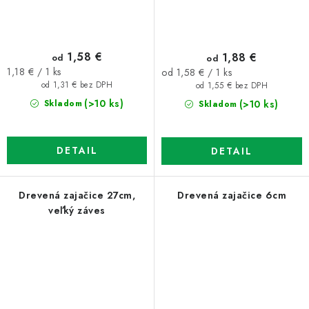
1,58 €
1,88 €
od
od
Jednotková
Jednotková
1,18 € / 1 ks
od 1,58 € / 1 ks
cena:
cena:
od 1,31 € bez DPH
od 1,55 € bez DPH
(>10 ks)
(>10 ks)
Skladom
Skladom
DETAIL
DETAIL
Drevená zajačice 27cm,
Drevená zajačice 6cm
veľký záves