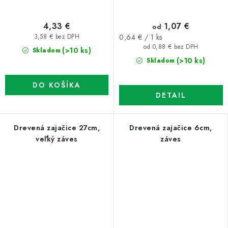
4,33 €
1,07 €
od
Jednotková
0,64 € / 1 ks
3,58 € bez DPH
cena:
od 0,88 € bez DPH
(>10 ks)
Skladom
(>10 ks)
Skladom
DO KOŠÍKA
DETAIL
Drevená zajačice 27cm,
Drevená zajačice 6cm,
veľký záves
záves