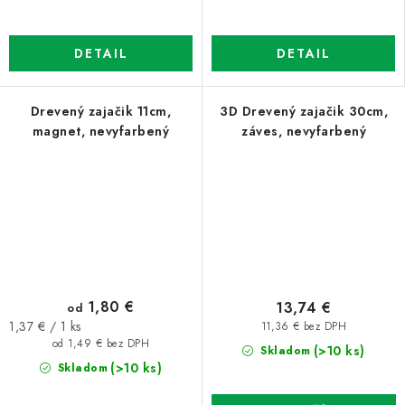
DETAIL
DETAIL
Drevený zajačik 11cm,
3D Drevený zajačik 30cm,
magnet, nevyfarbený
záves, nevyfarbený
1,80 €
13,74 €
od
Jednotková
1,37 € / 1 ks
11,36 € bez DPH
cena:
od 1,49 € bez DPH
(>10 ks)
Skladom
(>10 ks)
Skladom