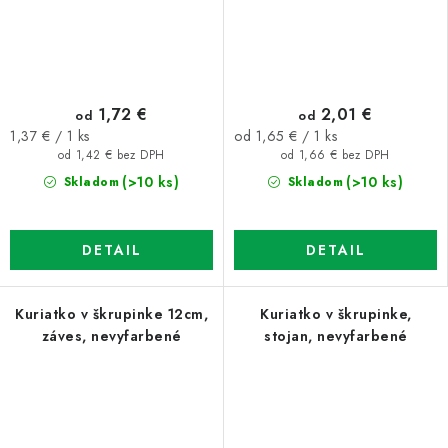
1,72 €
2,01 €
od
od
Jednotková
Jednotková
1,37 € / 1 ks
od 1,65 € / 1 ks
cena:
cena:
od 1,42 € bez DPH
od 1,66 € bez DPH
(>10 ks)
(>10 ks)
Skladom
Skladom
DETAIL
DETAIL
Kuriatko v škrupinke 12cm,
Kuriatko v škrupinke,
záves, nevyfarbené
stojan, nevyfarbené