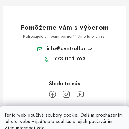
ý
p
i
s
Pomôžeme vám s výberom
u
Potrebujete s niečím poradiť? Sme tu pre vás!
info
@
centroflor.cz
773 001 763
Z
Tento web používá soubory cookie. Dalším procházením
á
tohoto webu vyjadřujete souhlas s jejich používáním..
Informace pro vás
p
Více informací
zde
.