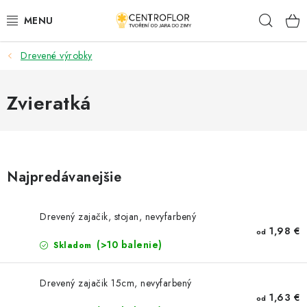
Prejsť
Hľad
na
obsah
Drevené výrobky
SEZÓNNÁ TVORBA
DŘEVENÉ VÝROBKY
Zvieratká
MEDAILY
PLACKY A MAGNETKY S POTISKEM
Najpredávanejšie
VŠETKO PRE TVORENIE
Drevený zajačik, stojan, nevyfarbený
1,98 €
od
KVETY A LISTY
(>10 balenie)
Skladom
SVADBA
Drevený zajačik 15cm, nevyfarbený
1,63 €
od