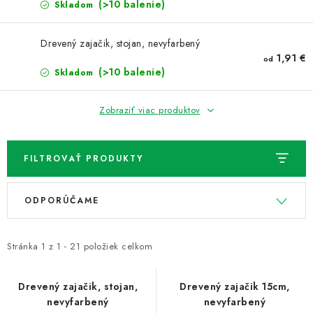
NOVINKY
(>10 balenie)
Skladom
TIPY NA TVORENIE
Drevený zajačik, stojan, nevyfarbený
1,91 €
od
(>10 balenie)
Skladom
Dopravné
Kontaktujte nás
O nás - kto sme?
Hodnotenie obchodu
Obchodné podmienky
Zobraziť viac produktov
Podmienky ochrany osobných údajov
Ako získať lepšie ceny?
Moja objednávka
FILTROVAŤ PRODUKTY
V
R
ODPORÚČAME
ý
a
p
d
i
e
Stránka
1
z
1
-
21
položiek celkom
s
n
p
i
Drevený zajačik, stojan,
Drevený zajačik 15cm,
nevyfarbený
nevyfarbený
r
e