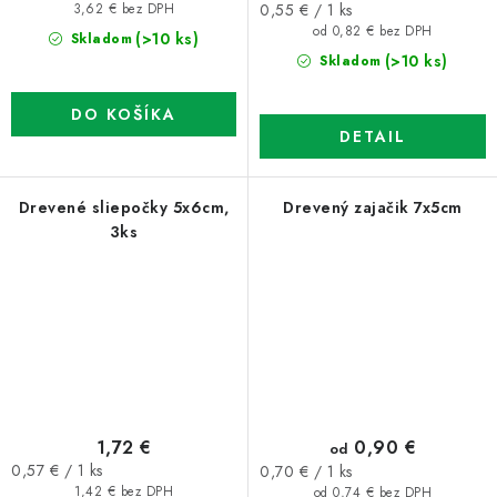
Jednotková
0,55 € / 1 ks
3,62 € bez DPH
cena:
od 0,82 € bez DPH
(>10 ks)
Skladom
(>10 ks)
Skladom
DO KOŠÍKA
DETAIL
Drevené sliepočky 5x6cm,
Drevený zajačik 7x5cm
3ks
1,72 €
0,90 €
od
Jednotková
0,57 € / 1 ks
Jednotková
0,70 € / 1 ks
cena:
1,42 € bez DPH
cena:
od 0,74 € bez DPH