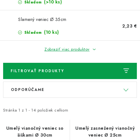
NOVINKY
(>10 ks)
Skladom
TIPY NA TVORENIE
Slamený veniec Ø 35cm
2,23 €
(10 ks)
Skladom
Dopravné
Kontaktujte nás
O nás - kto sme?
Hodnotenie obchodu
Obchodné podmienky
Zobraziť viac produktov
Podmienky ochrany osobných údajov
Ako získať lepšie ceny?
Moja objednávka
FILTROVAŤ PRODUKTY
V
R
ODPORÚČAME
ý
a
p
d
i
e
Stránka
1
z
1
-
14
položiek celkom
s
n
p
i
Umelý vianočný veniec so
Umelý zasnežený vianočný
šiškami Ø 30cm
veniec Ø 25cm
r
e