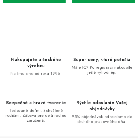
O
v
l
á
d
Nakupujete u českého
Super ceny, ktoré potešia
a
výrobcu
Máte IČ? Po registraci nakoupíte
ještě výhodněji.
c
Na trhu sme od roku 1996.
i
e
p
Bezpečné a hravé tvorenie
Rýchle odoslanie Vašej
r
objednávky
Testované deťmi. Schválené
v
rodičmi. Zábava pre celú rodinu
95% objednávok odosielame do
zaručená.
k
druhého pracovného dňa.
y