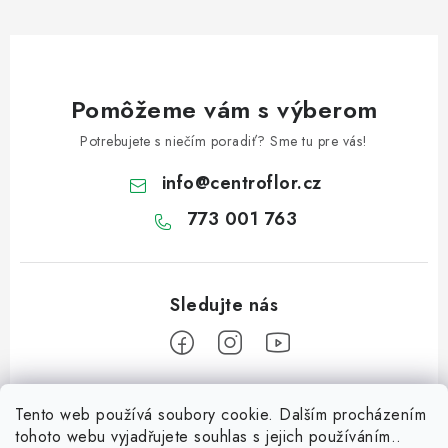
v
ý
p
i
s
Pomôžeme vám s výberom
u
Potrebujete s niečím poradiť? Sme tu pre vás!
info
@
centroflor.cz
773 001 763
Z
Tento web používá soubory cookie. Dalším procházením
á
tohoto webu vyjadřujete souhlas s jejich používáním..
Informace pro vás