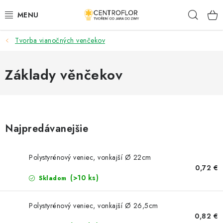
Prejsť
Hľad
na
obsah
Tvorba vianočných venčekov
SEZÓNNÁ TVORBA
DŘEVENÉ VÝROBKY
Základy věnčekov
MEDAILY
PLACKY A MAGNETKY S POTISKEM
Najpredávanejšie
VŠETKO PRE TVORENIE
Polystyrénový veniec, vonkajší Ø 22cm
0,72 €
KVETY A LISTY
(>10 ks)
Skladom
SVADBA
Polystyrénový veniec, vonkajší Ø 26,5cm
0,82 €