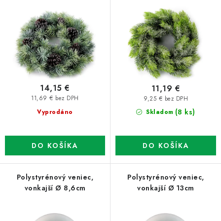
o
p
d
r
u
o
k
d
t
u
o
k
14,15 €
11,19 €
v
t
11,69 € bez DPH
9,25 € bez DPH
o
(8 ks)
Vyprodáno
Skladom
v
DO KOŠÍKA
DO KOŠÍKA
Polystyrénový veniec,
Polystyrénový veniec,
vonkajší Ø 8,6cm
vonkajší Ø 13cm