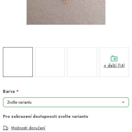
NOVINKY
TIPY NA TVOŘENÍ
Dopravné
Kontaktujte nás
O nás - kdo jsme?
Hodnocení obchodu
Obchodní podmínky
Podmínky ochrany osobních údajů
Jak získat lepší ceny?
Moje objednávka
+ další (14)
Barva
Možnosti doručení