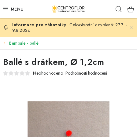
Přejít
Hleda
na
obsah
Celozávodní dovolená: 27.7. -
SEZÓNNÍ TVOŘENÍ
9.8.2026
DŘEVĚNÉ VÝROBKY
Bambule - ballé
MEDAILE
Ballé s drátkem, Ø 1,2cm
Neohodnoceno
Podrobnosti hodnocení
PLACKY A MAGNETKY
VŠE PRO TVOŘENÍ
KVĚTINY A LISTY
SVATBA